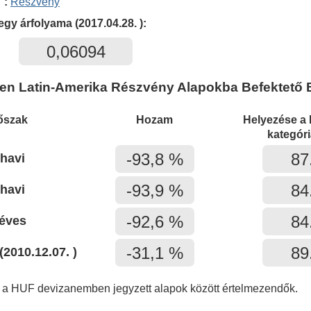
 :
Részvény
egy árfolyama (2017.04.28. ):
0,06094
en Latin-Amerika Részvény Alapokba Befektető B
őszak
Hozam
Helyezése a
kategór
-93,8 %
87
 havi
-93,9 %
84
 havi
-92,6 %
84
 éves
-31,1 %
89
(2010.12.07. )
 a HUF devizanemben jegyzett alapok között értelmezendők.