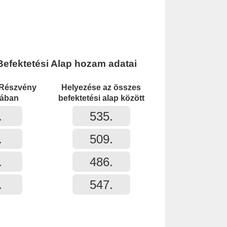
efektetési Alap hozam adatai
 Részvény
Helyezése az összes
iában
befektetési alap között
.
535.
.
509.
.
486.
.
547.