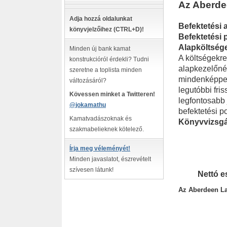
Az Aberdee
Adja hozzá oldalunkat
Befektetési a
könyvjelzőihez (CTRL+D)!
Befektetési p
Alapköltsége
Minden új bank kamat
A költségekre
konstrukcióról érdekli? Tudni
alapkezelőnél.
szeretne a toplista minden
mindenképpen 
változásáról?
legutóbbi fri
Kövessen minket a Twitteren!
legfontosabb 
@jokamathu
befektetési pol
Kamatvadászoknak és
Könyvvizsgál
szakmabelieknek kötelező.
Írja meg véleményét!
Minden javaslatot, észrevételt
szívesen látunk!
Nettó e
Az Aberdeen La