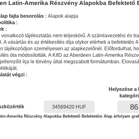
n Latin-Amerika Részvény Alapokba Befektető Be
lap fajta besorolás :
Alapok alapja
olitika :
k :
 vonatkozó tájékoztatás nem teljeskörű. A számlavezetési és tra
 A vásárlás és az értékesítés díja olykor elérheti a befektetés 4
tájékozódjon személyesen az alapkezelőnél. Előfordulhat, hogy
ssítés óta módosították. A KIID az Aberdeen Latin-Amerika Rész
jellemzőit írja le törvény által megszabott formátumban. Elovas
itikáját.
atát végzi :
Helyezése a
kategór
86
szközérték
34569420 HUF
tin-Amerika Részvény Alapokba Befektető Befektetési Alap árfolyam graf