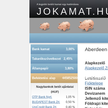
A legjobb betéti kamat egy kattintásra
JOKAMAT.H
Aberdeen 
Bank kamat 3,00%
Takarékszövetkezet 2,45%
Alapkezelő
Alapkezelő Zr
Állampapír 3,80%
Befektetési alap 445852500000000000000000000
Letétkezelő
Fióktelepe
Nagybankok betét ajánlatai
ISIN száma
(HUF)
Devizanem
OTP Bank Nyrt.
1,05 %
Jellemző kit
BUDAPEST Bank Zrt.
0,50 %
Földrajzi kit
UniCredit Bank Zrt.
0,40 %