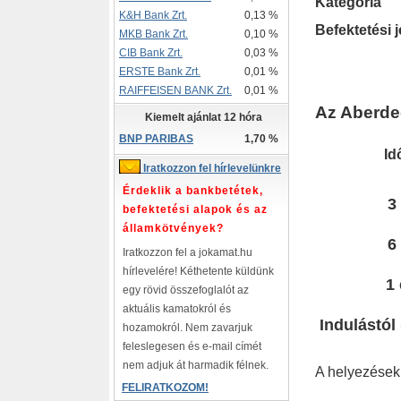
Kategória
K&H Bank Zrt.
0,13 %
Befektetési j
MKB Bank Zrt.
0,10 %
CIB Bank Zrt.
0,03 %
ERSTE Bank Zrt.
0,01 %
RAIFFEISEN BANK Zrt.
0,01 %
Az Aberde
Kiemelt ajánlat 12 hóra
BNP PARIBAS
1,70 %
Id
Iratkozzon fel hírlevelünkre
Érdeklik a bankbetétek,
3
befektetési alapok és az
államkötvények?
6
Iratkozzon fel a jokamat.hu
hírlevelére! Kéthetente küldünk
1
egy rövid összefoglalót az
aktuális kamatokról és
Indulástól 
hozamokról. Nem zavarjuk
feleslegesen és e-mail címét
nem adjuk át harmadik félnek.
A helyezések
FELIRATKOZOM!