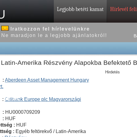
Legjobb betéti kamat
Hírlevél fel
U
Iratkozzon fel hírlevelünkre
Ne maradjon le a legjobb ajánlatokról!
B
Latin-Amerika Részvény Alapokba Befektető Be
Hirdetés
 :
Aberdeen Asset Management Hungary
t.
00000,00%
 :
Citibank Europe plc Magyarországi
 :
HU0000709209
 :
HUF
ettség :
HUF
ettség :
Egyéb feltörekvő / Latin-Amerika