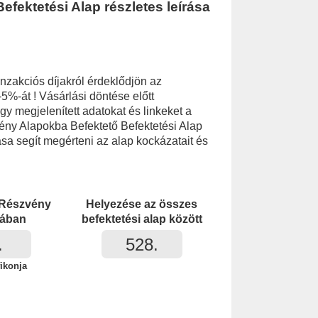
fektetési Alap részletes leírása
nzakciós díjakról érdeklődjön az
-5%-át ! Vásárlási döntése előtt
 megjelenített adatokat és linkeket a
vény Alapokba Befektető Befektetési Alap
ása segít megérteni az alap kockázatait és
 Részvény
Helyezése az összes
iában
befektetési alap között
.
528.
ikonja