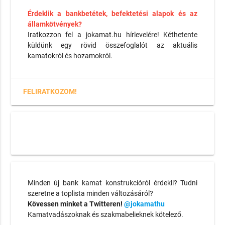
Érdeklik a bankbetétek, befektetési alapok és az
államkötvények?
Iratkozzon fel a jokamat.hu hírlevelére! Kéthetente
küldünk egy rövid összefoglalót az aktuális
kamatokról és hozamokról.
FELIRATKOZOM!
Minden új bank kamat konstrukcióról érdekli? Tudni
szeretne a toplista minden változásáról?
Kövessen minket a Twitteren!
@jokamathu
Kamatvadászoknak és szakmabelieknek kötelező.