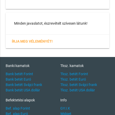
Minden javaslatot, észrevételt szívesen látunk!
ÍRJA MEG VÉLEMÉNYÉT!
Banki kamatok
Tksz. kamatok
Bank betét Forint
Tksz. betét Forint
Bank betét Euró
Tksz. betét Euró
Bank betét Svájci frank
Tksz. betét Svájci frank
Bank betét USA dollár
Tksz. betét USA dollár
Befektetési alapok
Info
Bef. alap Forint
GY.I.K
Bef. alap Euró
Widget