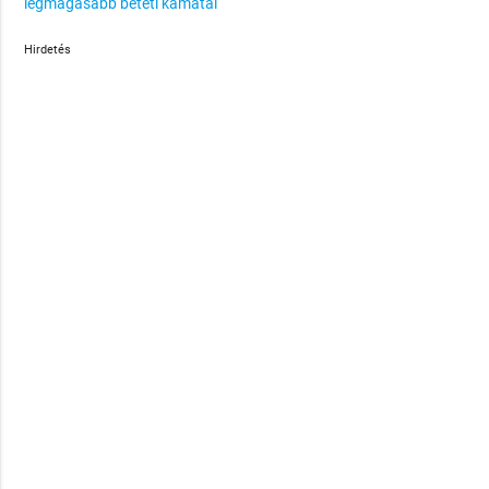
legmagasabb betéti kamatai
Hirdetés