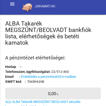
menu
JOKAMAT.HU
ALBA Takarék
MEGSZŰNT/BEOLVADT bankfiók
lista, elérhetőségek és betéti
kamatok
A pénzintézet elérhetőségei:
Honlap :
-
Telefonszám, ügyfélszolgálat:
22/512-460
Email :
Érdeklődés a pénzintézettől e-mailben
SWIFT kód :
TAKBHUHB
0,00
%
A(z) ALBA Takarék MEGSZŰNT/BEOLVADT aktuális