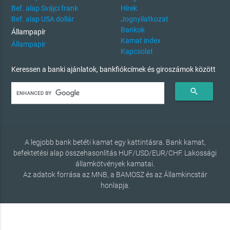
Bef. alap Svájci frank
Hírek
Bef. alap USA dollár
Jognyilatkozat
Bankok
Állampapír
Kamat index
Állampapír
Kapcsolat
Keressen a banki ajánlatok, bankfiókcímek és giroszámok között
search
A legjobb bank betéti kamat egy kattintásra. Bank kamat,
befektetési alap összehasonlítás HUF/USD/EUR/CHF. Lakossági
államkötvények kamatai.
Az adatok forrása az MNB, a BAMOSZ és az Államkincstár
honlapja.