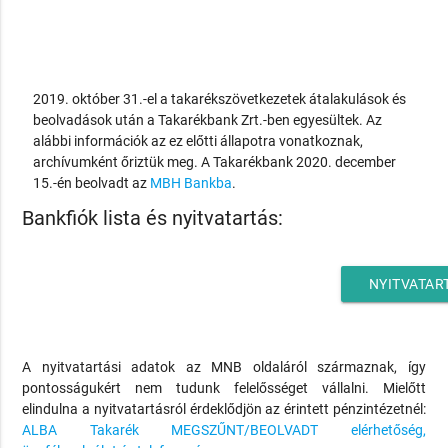
2019. október 31.-el a takarékszövetkezetek átalakulások és
beolvadások után a Takarékbank Zrt.-ben egyesültek. Az
alábbi információk az ez előtti állapotra vonatkoznak,
archívumként őriztük meg. A Takarékbank 2020. december
15.-én beolvadt az
MBH Bankba
.
Bankfiók lista és nyitvatartás:
NYITVATAR
A nyitvatartási adatok az MNB oldaláról származnak, így
pontosságukért nem tudunk felelősséget vállalni. Mielőtt
elindulna a nyitvatartásról érdeklődjön az érintett pénzintézetnél:
ALBA Takarék MEGSZŰNT/BEOLVADT elérhetőség,