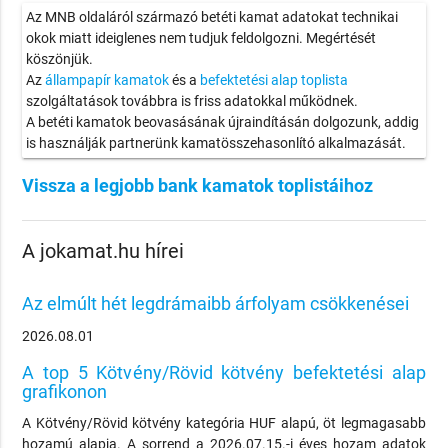
Az MNB oldaláról származó betéti kamat adatokat technikai
okok miatt ideiglenes nem tudjuk feldolgozni. Megértését
köszönjük.
Az
állampapír kamatok
és a
befektetési alap toplista
szolgáltatások továbbra is friss adatokkal működnek.
A betéti kamatok beovasásának újraindításán dolgozunk, addig
is használják partnerünk kamatösszehasonlító alkalmazását.
Vissza a legjobb bank kamatok toplistáihoz
A jokamat.hu hírei
Az elmúlt hét legdrámaibb árfolyam csökkenései
2026.08.01
A top 5 Kötvény/Rövid kötvény befektetési alap
grafikonon
A Kötvény/Rövid kötvény kategória HUF alapú, öt legmagasabb
hozamú alapja. A sorrend a 2026.07.15.-i éves hozam adatok