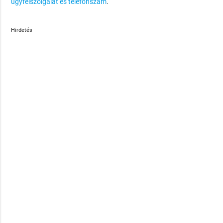
ügyfélszolgálat és telefonszám
.
Hirdetés