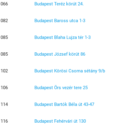
1066
Budapest Teréz körút 24.
1082
Budapest Baross utca 1-3
1085
Budapest Blaha Lujza tér 1-3
1085
Budapest József körút 86
1102
Budapest Körösi Csoma sétány 9/b
1106
Budapest Örs vezér tere 25
1114
Budapest Bartók Béla út 43-47
1116
Budapest Fehérvári út 130