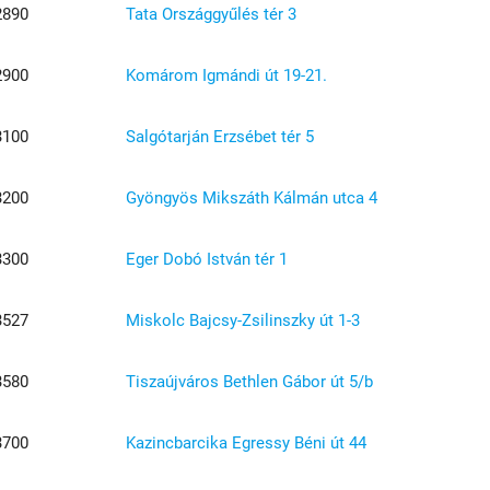
2890
Tata Országgyűlés tér 3
2900
Komárom Igmándi út 19-21.
3100
Salgótarján Erzsébet tér 5
3200
Gyöngyös Mikszáth Kálmán utca 4
3300
Eger Dobó István tér 1
3527
Miskolc Bajcsy-Zsilinszky út 1-3
3580
Tiszaújváros Bethlen Gábor út 5/b
3700
Kazincbarcika Egressy Béni út 44