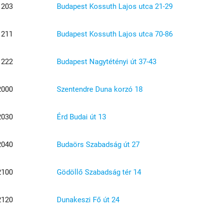
1203
Budapest Kossuth Lajos utca 21-29
1211
Budapest Kossuth Lajos utca 70-86
1222
Budapest Nagytétényi út 37-43
2000
Szentendre Duna korzó 18
2030
Érd Budai út 13
2040
Budaörs Szabadság út 27
2100
Gödöllő Szabadság tér 14
2120
Dunakeszi Fő út 24