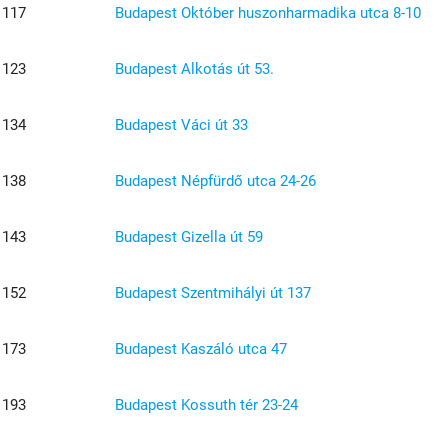
1117
Budapest Október huszonharmadika utca 8-10
1123
Budapest Alkotás út 53.
1134
Budapest Váci út 33
1138
Budapest Népfürdő utca 24-26
1143
Budapest Gizella út 59
1152
Budapest Szentmihályi út 137
1173
Budapest Kaszáló utca 47
1193
Budapest Kossuth tér 23-24