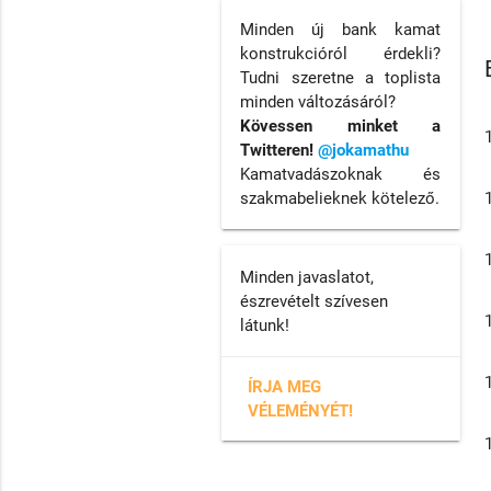
Minden új bank kamat
konstrukcióról érdekli?
Tudni szeretne a toplista
minden változásáról?
Kövessen minket a
Twitteren!
@jokamathu
Kamatvadászoknak és
szakmabelieknek kötelező.
Minden javaslatot,
észrevételt szívesen
látunk!
ÍRJA MEG
VÉLEMÉNYÉT!