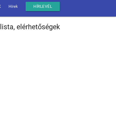
K
Hírek
HÍRLEVÉL
sta, elérhetőségek