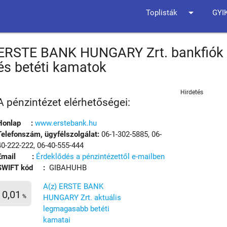
arrow_drop_down
Toplisták
GYI
ERSTE BANK HUNGARY Zrt. bankfiók li
és betéti kamatok
Hirdetés
A pénzintézet elérhetőségei:
Honlap :
www.erstebank.hu
Telefonszám, ügyfélszolgálat:
06-1-302-5885, 06-
40-222-222, 06-40-555-444
Email :
Érdeklődés a pénzintézettől e-mailben
SWIFT kód :
GIBAHUHB
A(z) ERSTE BANK
0,01
%
HUNGARY Zrt. aktuális
legmagasabb betéti
kamatai