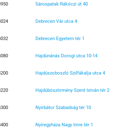
3950
Sárospatak Rákóczi út 40
4024
Debrecen Vár utca 4
4032
Debrecen Egyetem tér 1
4080
Hajdúnánás Dorogi utca 10-14
4200
Hajdúszoboszló Szilfákalja utca 4
4220
Hajdúböszörmény Szent István tér 2
4300
Nyírbátor Szabadság tér 10
4400
Nyíregyháza Nagy Imre tér 1