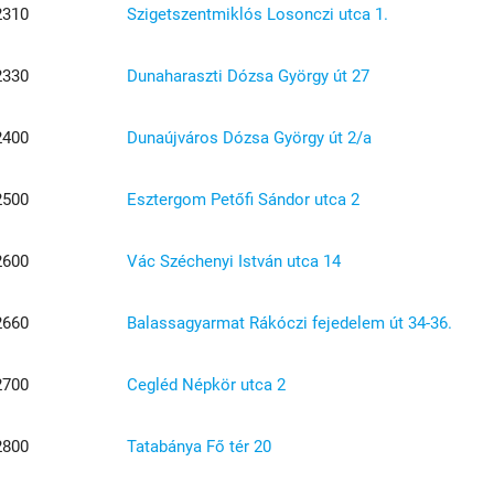
2310
Szigetszentmiklós Losonczi utca 1.
2330
Dunaharaszti Dózsa György út 27
2400
Dunaújváros Dózsa György út 2/a
2500
Esztergom Petőfi Sándor utca 2
2600
Vác Széchenyi István utca 14
2660
Balassagyarmat Rákóczi fejedelem út 34-36.
2700
Cegléd Népkör utca 2
2800
Tatabánya Fő tér 20