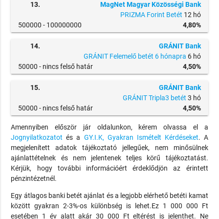
13.
MagNet Magyar Közösségi Bank
PRIZMA Forint Betét
12 hó
500000 -
100000000
4,80%
14.
GRÁNIT Bank
GRÁNIT Felemelő betét 6 hónapra
6 hó
50000 -
nincs felső határ
4,50%
15.
GRÁNIT Bank
GRÁNIT Tripla3 betét
3 hó
50000 -
nincs felső határ
4,50%
Amennyiben először jár oldalunkon, kérem olvassa el a
Jognyilatkozatot
és a
GY.I.K, Gyakran Ismételt Kérdéseket
. A
megjelenített adatok tájékoztató jellegűek, nem minősülnek
ajánlattételnek és nem jelentenek teljes körű tájékoztatást.
Kérjük, hogy további információért érdeklődjön az érintett
pénzintézetnél.
Egy átlagos banki betét ajánlat és a legjobb elérhető betéti kamat
között gyakran 2-3%-os különbség is lehet.Ez 1 000 000 Ft
esetében 1 év alatt akár 30 000 Ft eltérést is jelenthet. Ne