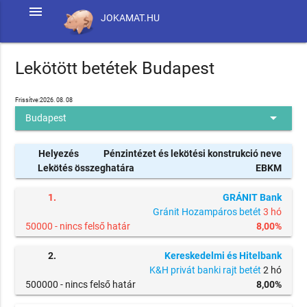
menu
JOKAMAT.HU
Lekötött betétek Budapest
Frissítve:2026. 08. 08
arrow_drop_down
Budapest
Helyezés
Pénzintézet és lekötési konstrukció neve
Lekötés összeghatára
EBKM
1.
GRÁNIT Bank
Gránit Hozampáros betét
3 hó
50000 -
nincs felső határ
8,00%
2.
Kereskedelmi és Hitelbank
K&H privát banki rajt betét
2 hó
500000 -
nincs felső határ
8,00%