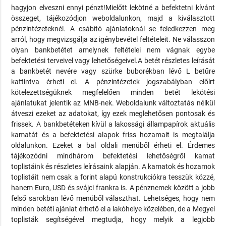
hagyjon elveszni ennyi pénzt!Mielőtt lekötné a befektetni kívánt
összeget, tájékozódjon weboldalunkon, majd a kiválasztott
pénzintézeteknél. A csábító ajánlatoknál se feledkezzen meg
arról, hogy megvizsgálja az igénybevétel feltételeit. Ne válasszon
olyan bankbetétet amelynek feltételei nem vágnak egybe
befektetési terveivel vagy lehetőségeivel.A betét részletes leírását
a bankbetét nevére vagy szürke buborékban lévő L betűre
kattintva érheti el. A pénzintézetek jogszabályban előírt
kötelezettségüknek megfelelően minden betét lekötési
ajánlatukat jelentik az MNB-nek. Weboldalunk változtatás nélkül
átveszi ezeket az adatokat, így ezek meglehetősen pontosak és
frissek. A bankbetéteken kívül a lakossági állampapírok aktuális
kamatát és a befektetési alapok friss hozamait is megtalálja
oldalunkon. Ezeket a bal oldali menüből érheti el. Érdemes
tájékozódni mindhárom befektetési lehetőségről kamat
toplistáink és részletes leírásaink alapján. A kamatok és hozamok
toplistáit nem csak a forint alapú konstrukciókra tesszük közzé,
hanem Euro, USD és svájci frankra is. A pénznemek között a jobb
felső sarokban lévő menüből választhat. Lehetséges, hogy nem
minden betéti ajánlat érhető el a lakóhelye közelében, de a Megyei
toplisták segítségével megtudja, hogy melyik a legjobb