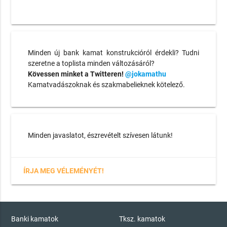
Minden új bank kamat konstrukcióról érdekli? Tudni
szeretne a toplista minden változásáról?
Kövessen minket a Twitteren!
@jokamathu
Kamatvadászoknak és szakmabelieknek kötelező.
Minden javaslatot, észrevételt szívesen látunk!
ÍRJA MEG VÉLEMÉNYÉT!
Banki kamatok
Tksz. kamatok