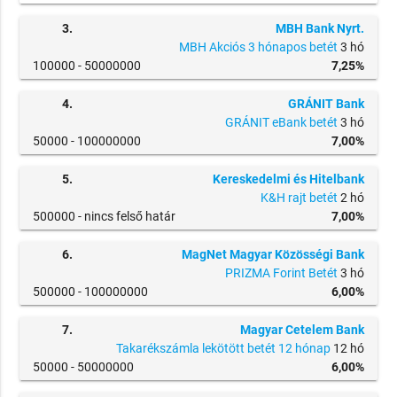
3.
MBH Bank Nyrt.
MBH Akciós 3 hónapos betét
3 hó
100000 -
50000000
7,25%
4.
GRÁNIT Bank
GRÁNIT eBank betét
3 hó
50000 -
100000000
7,00%
5.
Kereskedelmi és Hitelbank
K&H rajt betét
2 hó
500000 -
nincs felső határ
7,00%
6.
MagNet Magyar Közösségi Bank
PRIZMA Forint Betét
3 hó
500000 -
100000000
6,00%
7.
Magyar Cetelem Bank
Takarékszámla lekötött betét 12 hónap
12 hó
50000 -
50000000
6,00%