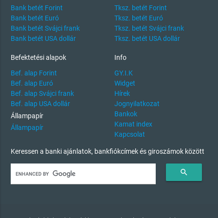
Bank betét Forint
Tksz. betét Forint
Bank betét Euró
Tksz. betét Euró
Bank betét Svájci frank
Tksz. betét Svájci frank
Bank betét USA dollár
Tksz. betét USA dollár
Befektetési alapok
Info
Bef. alap Forint
GY.I.K
Bef. alap Euró
Widget
Bef. alap Svájci frank
Hírek
Bef. alap USA dollár
Jognyilatkozat
Bankok
Állampapír
Kamat index
Állampapír
Kapcsolat
Keressen a banki ajánlatok, bankfiókcímek és giroszámok között
search