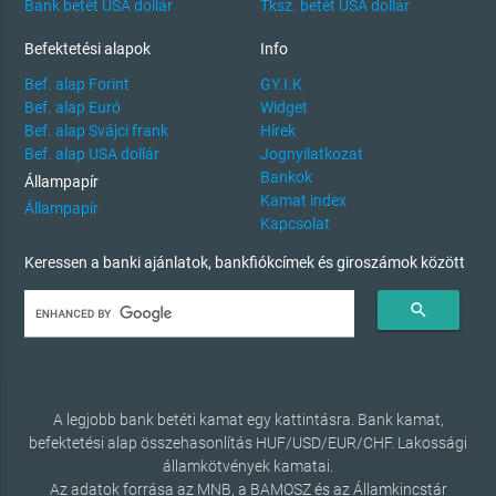
Bank betét USA dollár
Tksz. betét USA dollár
Befektetési alapok
Info
Bef. alap Forint
GY.I.K
Bef. alap Euró
Widget
Bef. alap Svájci frank
Hírek
Bef. alap USA dollár
Jognyilatkozat
Bankok
Állampapír
Kamat index
Állampapír
Kapcsolat
Keressen a banki ajánlatok, bankfiókcímek és giroszámok között
search
A legjobb bank betéti kamat egy kattintásra. Bank kamat,
befektetési alap összehasonlítás HUF/USD/EUR/CHF. Lakossági
államkötvények kamatai.
Az adatok forrása az MNB, a BAMOSZ és az Államkincstár