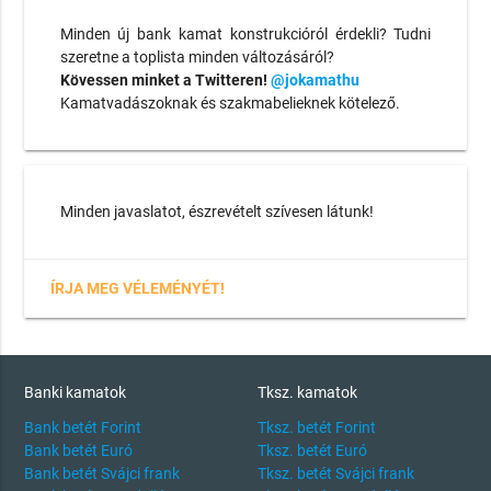
Minden új bank kamat konstrukcióról érdekli? Tudni
szeretne a toplista minden változásáról?
Kövessen minket a Twitteren!
@jokamathu
Kamatvadászoknak és szakmabelieknek kötelező.
Minden javaslatot, észrevételt szívesen látunk!
ÍRJA MEG VÉLEMÉNYÉT!
Banki kamatok
Tksz. kamatok
Bank betét Forint
Tksz. betét Forint
Bank betét Euró
Tksz. betét Euró
Bank betét Svájci frank
Tksz. betét Svájci frank