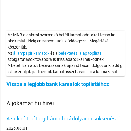
Az MNB oldaláról származó betéti kamat adatokat technikai
okok miatt ideiglenes nem tudjuk feldolgozni. Megértését
köszönjük.
Az
állampapír kamatok
és a
befektetési alap toplista
szolgáltatások továbbra is friss adatokkal működnek.
A betéti kamatok beovasásának újraindításán dolgozunk, addig
is használják partnerünk kamatösszehasonlító alkalmazását.
Vissza a legjobb bank kamatok toplistáihoz
A jokamat.hu hírei
Az elmúlt hét legdrámaibb árfolyam csökkenései
2026.08.01