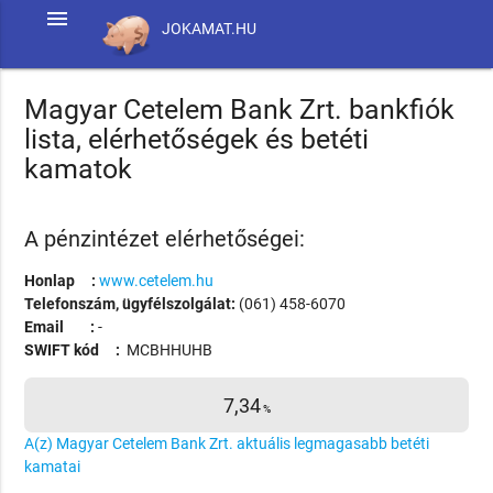
menu
JOKAMAT.HU
Magyar Cetelem Bank Zrt. bankfiók
lista, elérhetőségek és betéti
kamatok
A pénzintézet elérhetőségei:
Honlap :
www.cetelem.hu
Telefonszám, ügyfélszolgálat:
(061) 458-6070
Email :
-
SWIFT kód :
MCBHHUHB
7,34
%
A(z) Magyar Cetelem Bank Zrt. aktuális legmagasabb betéti
kamatai