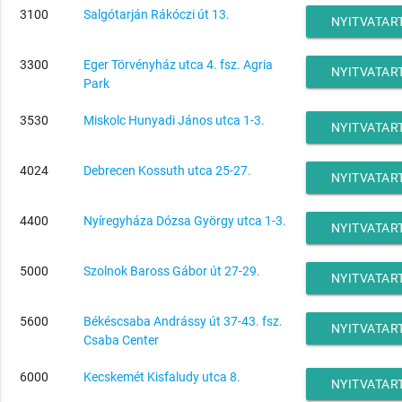
3100
Salgótarján Rákóczi út 13.
NYITVATAR
3300
Eger Törvényház utca 4. fsz. Agria
NYITVATAR
Park
3530
Miskolc Hunyadi János utca 1-3.
NYITVATAR
4024
Debrecen Kossuth utca 25-27.
NYITVATAR
4400
Nyíregyháza Dózsa György utca 1-3.
NYITVATAR
5000
Szolnok Baross Gábor út 27-29.
NYITVATAR
5600
Békéscsaba Andrássy út 37-43. fsz.
NYITVATAR
Csaba Center
6000
Kecskemét Kisfaludy utca 8.
NYITVATAR