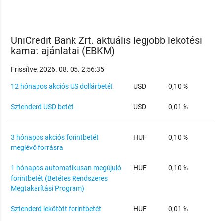
UniCredit Bank Zrt. aktuális legjobb lekötési
kamat ajánlatai (EBKM)
Frissítve: 2026. 08. 05. 2:56:35
12 hónapos akciós US dollárbetét
USD
0,10 %
Sztenderd USD betét
USD
0,01 %
3 hónapos akciós forintbetét
HUF
0,10 %
meglévő forrásra
1 hónapos automatikusan megújuló
HUF
0,10 %
forintbetét (Betétes Rendszeres
Megtakarítási Program)
Sztenderd lekötött forintbetét
HUF
0,01 %