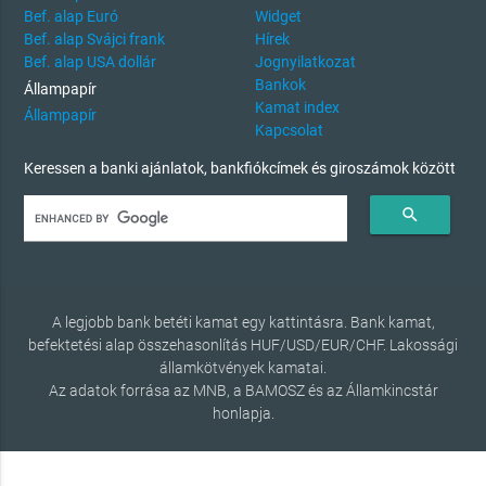
Bef. alap Euró
Widget
Bef. alap Svájci frank
Hírek
Bef. alap USA dollár
Jognyilatkozat
Bankok
Állampapír
Kamat index
Állampapír
Kapcsolat
Keressen a banki ajánlatok, bankfiókcímek és giroszámok között
search
A legjobb bank betéti kamat egy kattintásra. Bank kamat,
befektetési alap összehasonlítás HUF/USD/EUR/CHF. Lakossági
államkötvények kamatai.
Az adatok forrása az MNB, a BAMOSZ és az Államkincstár
honlapja.