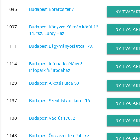
1095
Budapest Boráros tér 7
NYITVATAR
1097
Budapest Könyves Kálmán körút 12-
NYITVATAR
14. fsz. Lurdy Ház
1111
Budapest Lágymányosi utca 1-3.
NYITVATAR
1114
Budapest Infopark sétány 3.
NYITVATAR
Infopark "B" Irodaház
1123
Budapest Alkotás utca 50
NYITVATAR
1137
Budapest Szent István körút 16.
NYITVATAR
1138
Budapest Váci út 178. 2
NYITVATAR
1148
Budapest Örs vezér tere 24. fsz.
NYITVATAR