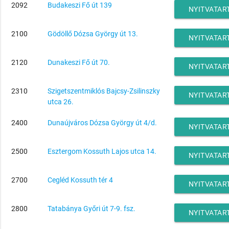
2092
Budakeszi Fő út 139
NYITVATAR
2100
Gödöllő Dózsa György út 13.
NYITVATAR
2120
Dunakeszi Fő út 70.
NYITVATAR
2310
Szigetszentmiklós Bajcsy-Zsilinszky
NYITVATAR
utca 26.
2400
Dunaújváros Dózsa György út 4/d.
NYITVATAR
2500
Esztergom Kossuth Lajos utca 14.
NYITVATAR
2700
Cegléd Kossuth tér 4
NYITVATAR
2800
Tatabánya Győri út 7-9. fsz.
NYITVATAR