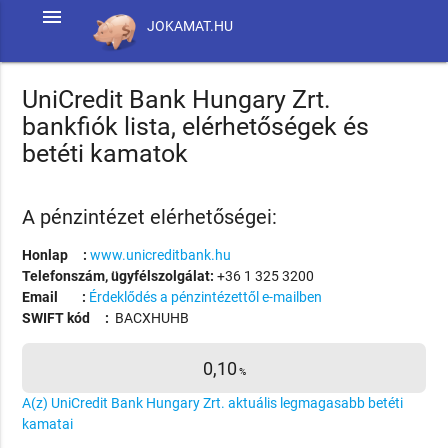
menu
JOKAMAT.HU
UniCredit Bank Hungary Zrt.
bankfiók lista, elérhetőségek és
betéti kamatok
A pénzintézet elérhetőségei:
Honlap :
www.unicreditbank.hu
Telefonszám, ügyfélszolgálat:
+36 1 325 3200
Email :
Érdeklődés a pénzintézettől e-mailben
SWIFT kód :
BACXHUHB
0,10
%
A(z) UniCredit Bank Hungary Zrt. aktuális legmagasabb betéti
kamatai