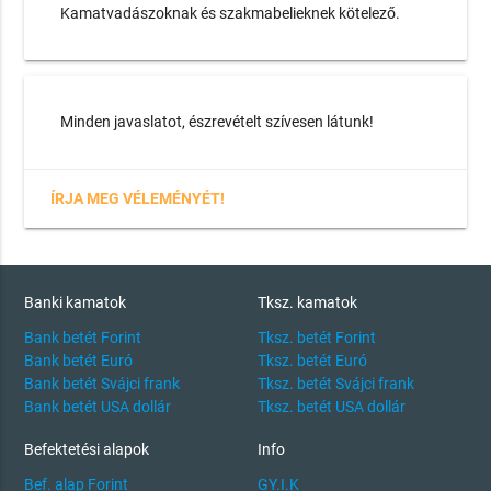
Kamatvadászoknak és szakmabelieknek kötelező.
Minden javaslatot, észrevételt szívesen látunk!
ÍRJA MEG VÉLEMÉNYÉT!
Banki kamatok
Tksz. kamatok
Bank betét Forint
Tksz. betét Forint
Bank betét Euró
Tksz. betét Euró
Bank betét Svájci frank
Tksz. betét Svájci frank
Bank betét USA dollár
Tksz. betét USA dollár
Befektetési alapok
Info
Bef. alap Forint
GY.I.K