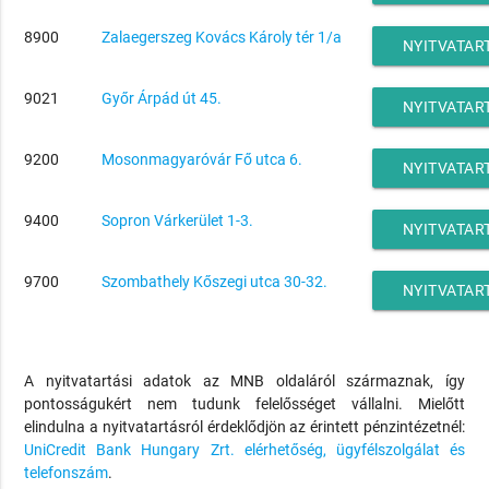
8900
Zalaegerszeg Kovács Károly tér 1/a
NYITVATAR
9021
Győr Árpád út 45.
NYITVATAR
9200
Mosonmagyaróvár Fő utca 6.
NYITVATAR
9400
Sopron Várkerület 1-3.
NYITVATAR
9700
Szombathely Kőszegi utca 30-32.
NYITVATAR
A nyitvatartási adatok az MNB oldaláról származnak, így
pontosságukért nem tudunk felelősséget vállalni. Mielőtt
elindulna a nyitvatartásról érdeklődjön az érintett pénzintézetnél:
UniCredit Bank Hungary Zrt. elérhetőség, ügyfélszolgálat és
telefonszám
.