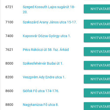
6721
Szeged Kossuth Lajos sugárút 18-
NYITVATAR
20.
7100
Szekszárd Arany János utca 15-17.
NYITVATAR
7400
Kaposvár Dózsa György utca 1.
NYITVATAR
7621
Pécs Rákóczi út 58. fsz. Árkád
NYITVATAR
8000
Székesfehérvár Budai út 1.
NYITVATAR
8200
Veszprém Ady Endre utca 1.
NYITVATAR
8600
Siófok Fő utca 174-176.
NYITVATAR
8800
Nagykanizsa Fő utca 8.
NYITVATAR