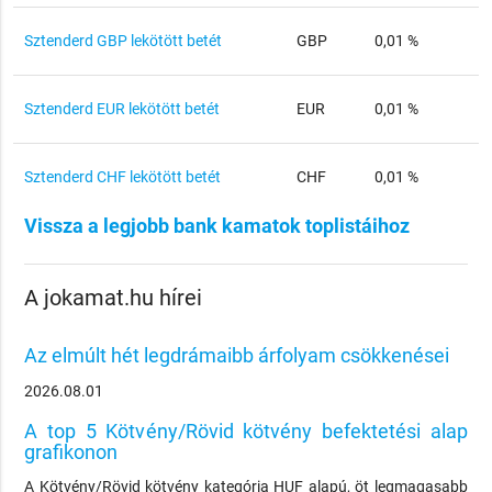
Sztenderd GBP lekötött betét
GBP
0,01 %
Sztenderd EUR lekötött betét
EUR
0,01 %
Sztenderd CHF lekötött betét
CHF
0,01 %
Vissza a legjobb bank kamatok toplistáihoz
A jokamat.hu hírei
Az elmúlt hét legdrámaibb árfolyam csökkenései
2026.08.01
A top 5 Kötvény/Rövid kötvény befektetési alap
grafikonon
A Kötvény/Rövid kötvény kategória HUF alapú, öt legmagasabb