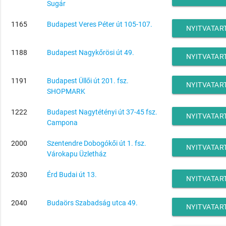
Sugár
1165
Budapest Veres Péter út 105-107.
NYITVATAR
1188
Budapest Nagykőrösi út 49.
NYITVATAR
1191
Budapest Üllői út 201. fsz.
NYITVATAR
SHOPMARK
1222
Budapest Nagytétényi út 37-45 fsz.
NYITVATAR
Campona
2000
Szentendre Dobogókői út 1. fsz.
NYITVATAR
Várokapu Üzletház
2030
Érd Budai út 13.
NYITVATAR
2040
Budaörs Szabadság utca 49.
NYITVATAR