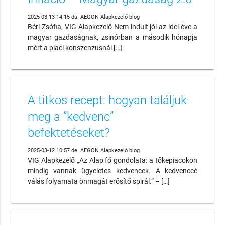
2025-03-13 14:15 du. AEGON Alapkezelő blog
Béri Zsófia, VIG Alapkezelő Nem indult jól az idei éve a
magyar gazdaságnak, zsinórban a második hónapja
mért a piaci konszenzusnál […]
A titkos recept: hogyan találjuk
meg a “kedvenc”
befektetéseket?
2025-03-12 10:57 de. AEGON Alapkezelő blog
VIG Alapkezelő „Az Alap fő gondolata: a tőkepiacokon
mindig vannak ügyeletes kedvencek. A kedvenccé
válás folyamata önmagát erősítő spirál.” – […]