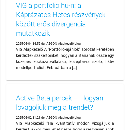
VIG a portfolio.hu-n: a
Káprázatos Hetes részvények
között erős divergencia
mutatkozik
2025-03-04 14:52 du. AEGON Alapkezelő blog
VIG Alapkezelő A “Portfólió-ajánlók” sorozat keretében
kérdezték szakértőinket, hogyan állítanának össze egy
közepes kockázatvállalású, középtávra szóló, fiktív
modellportfóliót. Februárban a […]
Active Beta percek – Hogyan
lovagoljuk meg a trendet?
2025-03-02 11:21 de. AEGON Alapkezelő blog
VIG Alapkezelő “Ha kvantitatív módon vizsgáljuk a
kérdést, akkor meg lehet nézni, hogy a részvénypiacok