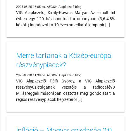
2025-03-25 16:05 du. AEGON Alapkezelő blog
VIG Alapkezelő, Király-Kovács Mátyás Az elmúlt fél
évben egy 120 bázispontos tartományban (3,6-4,8%
között) ingadozott a 10 éves amerikai állampapír […]
Merre tartanak a Közép-európai
részvénypiacok?
2025-03-20 11:38 de. AEGON Alapkezelő blog
VIG Alapkezelő Pálfi György, a VIG Alapkezelő
részvényüzletágának vezetője a radiocafé98
Millásreggeli műsorában osztotta meg gondolatait a
régiós részvénypiacok helyzetéről […]
Infláció – Magyar gazdaság 2:0