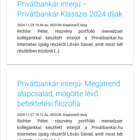
Privátbankár interjú –
Privátbankár Klasszis 2024 díjak
2024-11-29 19:46 du. AEGON Alapkezelő blog
Richter Péter, részvény portfólió menedzser
kollégánkkal készített interjút a Privátbankár.hu
internetes újság részéről Litván Dániel, amit most két
részletben közlünk […]
Privátbankár interjú- Megatrend
alapcsalád, mögötte lévő
befektetési filozófia
2024-11-27 18:12 du. AEGON Alapkezelő blog
Richter Péter, részvény portfólió menedzser
kollégánkkal készített interjút a Privátbankár.hu
internetes újság részéről Litván Dániel, amit most két