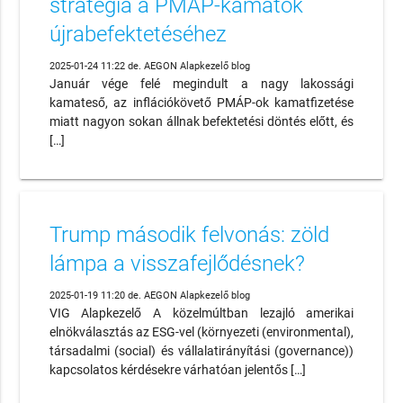
stratégia a PMÁP-kamatok
újrabefektetéséhez
2025-01-24 11:22 de. AEGON Alapkezelő blog
Január vége felé megindult a nagy lakossági
kamateső, az inflációkövető PMÁP-ok kamatfizetése
miatt nagyon sokan állnak befektetési döntés előtt, és
[…]
Trump második felvonás: zöld
lámpa a visszafejlődésnek?
2025-01-19 11:20 de. AEGON Alapkezelő blog
VIG Alapkezelő A közelmúltban lezajló amerikai
elnökválasztás az ESG-vel (környezeti (environmental),
társadalmi (social) és vállalatirányítási (governance))
kapcsolatos kérdésekre várhatóan jelentős […]