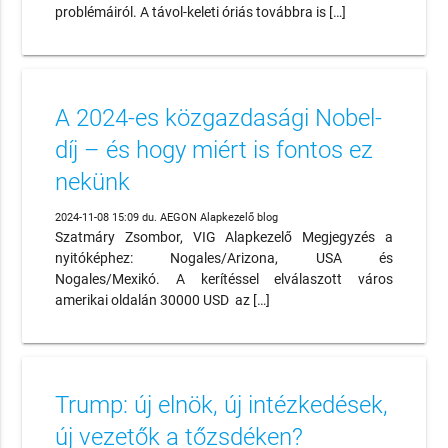
problémáiról. A távol-keleti óriás továbbra is […]
A 2024-es közgazdasági Nobel-
díj – és hogy miért is fontos ez
nekünk
2024-11-08 15:09 du. AEGON Alapkezelő blog
Szatmáry Zsombor, VIG Alapkezelő Megjegyzés a
nyitóképhez: Nogales/Arizona, USA és
Nogales/Mexikó. A kerítéssel elválaszott város
amerikai oldalán 30000 USD az […]
Trump: új elnök, új intézkedések,
új vezetők a tőzsdéken?