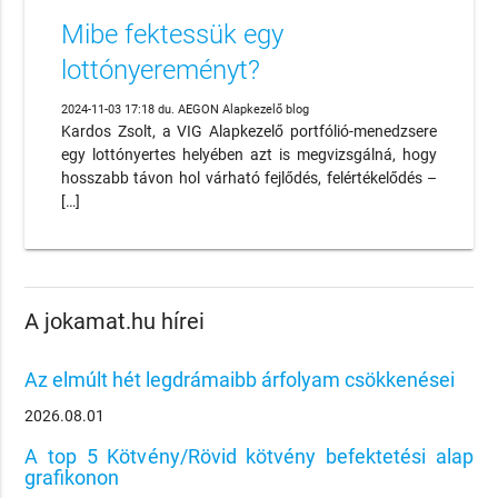
Mibe fektessük egy
lottónyereményt?
2024-11-03 17:18 du. AEGON Alapkezelő blog
Kardos Zsolt, a VIG Alapkezelő portfólió-menedzsere
egy lottónyertes helyében azt is megvizsgálná, hogy
hosszabb távon hol várható fejlődés, felértékelődés –
[…]
A jokamat.hu hírei
Az elmúlt hét legdrámaibb árfolyam csökkenései
2026.08.01
A top 5 Kötvény/Rövid kötvény befektetési alap
grafikonon