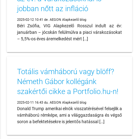
jobban nőtt az infláció
2025-02-12 10:41 de. AEGON Alapkezelő blog
Béri Zsófia, VIG Alapkezelő Rosszul indult az év:
januárban – jócskán felülmúlva a piaci várakozásokat
– 5,5%-os éves áremelkedést mért […]
Totális vámháború vagy blöff?
Németh Gábor kollégánk
szakértői cikke a Portfolio.hu-n!
2025-02-11 16:43 du. AEGON Alapkezelő blog
Donald Trump amerikai elnök visszatérésével felsejlik a
vámháború rémképe, ami a világgazdaságra és végső
soron a befektetésekre is jelentős hatással […]