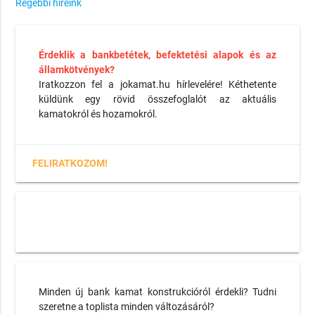
Régebbi híreink
Érdeklik a bankbetétek, befektetési alapok és az
államkötvények?
Iratkozzon fel a jokamat.hu hírlevelére! Kéthetente
küldünk egy rövid összefoglalót az aktuális
kamatokról és hozamokról.
FELIRATKOZOM!
Minden új bank kamat konstrukcióról érdekli? Tudni
szeretne a toplista minden változásáról?