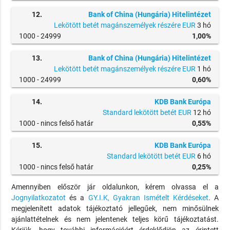
12.
Bank of China (Hungária) Hitelintézet
Lekötött betét magánszemélyek részére EUR
3 hó
1000 -
24999
1,00%
13.
Bank of China (Hungária) Hitelintézet
Lekötött betét magánszemélyek részére EUR
1 hó
1000 -
24999
0,60%
14.
KDB Bank Európa
Standard lekötött betét EUR
12 hó
1000 -
nincs felső határ
0,55%
15.
KDB Bank Európa
Standard lekötött betét EUR
6 hó
1000 -
nincs felső határ
0,25%
Amennyiben először jár oldalunkon, kérem olvassa el a
Jognyilatkozatot
és a
GY.I.K, Gyakran Ismételt Kérdéseket
. A
megjelenített adatok tájékoztató jellegűek, nem minősülnek
ajánlattételnek és nem jelentenek teljes körű tájékoztatást.
Kérjük, hogy további információért érdeklődjön az érintett