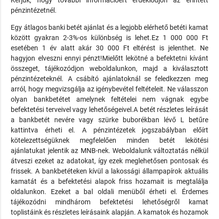
pénzintézetnél.
Egy átlagos banki betét ajánlat és a legjobb elérhető betéti kamat
között gyakran 2-3%-os különbség is lehet.Ez 1 000 000 Ft
esetében 1 év alatt akár 30 000 Ft eltérést is jelenthet. Ne
hagyjon elveszni ennyi pénzt!Mielőtt lekötné a befektetni kívánt
összeget, tájékozódjon weboldalunkon, majd a kiválasztott
pénzintézeteknél. A csábító ajánlatoknál se feledkezzen meg
arról, hogy megvizsgálja az igénybevétel feltételeit. Ne válasszon
olyan bankbetétet amelynek feltételei nem vágnak egybe
befektetési terveivel vagy lehetőségeivel.A betét részletes leírását
a bankbetét nevére vagy szürke buborékban lévő L betűre
kattintva érheti el. A pénzintézetek jogszabályban előírt
kötelezettségüknek megfelelően minden betét lekötési
ajánlatukat jelentik az MNB-nek. Weboldalunk változtatás nélkül
átveszi ezeket az adatokat, így ezek meglehetősen pontosak és
frissek. A bankbetéteken kívül a lakossági állampapírok aktuális
kamatát és a befektetési alapok friss hozamait is megtalálja
oldalunkon. Ezeket a bal oldali menüből érheti el. Érdemes
tájékozódni mindhárom befektetési lehetőségről kamat
toplistáink és részletes leírásaink alapján. A kamatok és hozamok