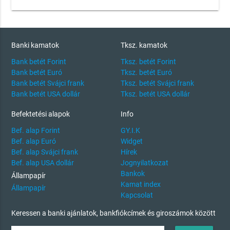
Banki kamatok
Tksz. kamatok
Bank betét Forint
Tksz. betét Forint
Bank betét Euró
Tksz. betét Euró
Bank betét Svájci frank
Tksz. betét Svájci frank
Bank betét USA dollár
Tksz. betét USA dollár
Befektetési alapok
Info
Bef. alap Forint
GY.I.K
Bef. alap Euró
Widget
Bef. alap Svájci frank
Hírek
Bef. alap USA dollár
Jognyilatkozat
Bankok
Állampapír
Kamat index
Állampapír
Kapcsolat
Keressen a banki ajánlatok, bankfiókcímek és giroszámok között