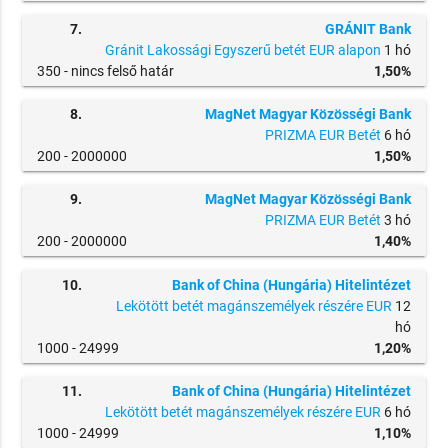
7.
GRÁNIT Bank
Gránit Lakossági Egyszerű betét EUR alapon
1 hó
350 -
nincs felső határ
1,50%
8.
MagNet Magyar Közösségi Bank
PRIZMA EUR Betét
6 hó
200 -
2000000
1,50%
9.
MagNet Magyar Közösségi Bank
PRIZMA EUR Betét
3 hó
200 -
2000000
1,40%
10.
Bank of China (Hungária) Hitelintézet
Lekötött betét magánszemélyek részére EUR
12
hó
1000 -
24999
1,20%
11.
Bank of China (Hungária) Hitelintézet
Lekötött betét magánszemélyek részére EUR
6 hó
1000 -
24999
1,10%