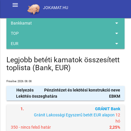
menu
JOKAMAT.HU
arrow_drop_down
Bankkamat
arrow_drop_down
TOP
arrow_drop_down
EUR
Legjobb betéti kamatok összesített
toplista (Bank, EUR)
Frissítve: 2026. 08. 08
Helyezés
Pénzintézet és lekötési konstrukció neve
Lekötés összeghatára
EBKM
1.
GRÁNIT Bank
Gránit Lakossági Egyszerű betét EUR alapon
12
hó
350 -
nincs felső határ
2,25%