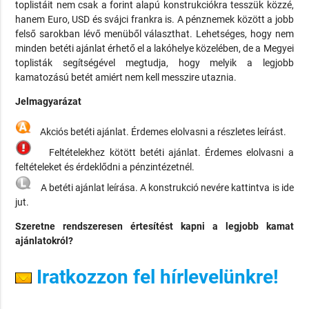
toplistáit nem csak a forint alapú konstrukciókra tesszük közzé,
hanem Euro, USD és svájci frankra is. A pénznemek között a jobb
felső sarokban lévő menüből választhat. Lehetséges, hogy nem
minden betéti ajánlat érhető el a lakóhelye közelében, de a Megyei
toplisták segítségével megtudja, hogy melyik a legjobb
kamatozású betét amiért nem kell messzire utaznia.
Jelmagyarázat
Akciós betéti ajánlat. Érdemes elolvasni a részletes leírást.
Feltételekhez kötött betéti ajánlat. Érdemes elolvasni a
feltételeket és érdeklődni a pénzintézetnél.
A betéti ajánlat leírása. A konstrukció nevére kattintva is ide
jut.
Szeretne rendszeresen értesítést kapni a legjobb kamat
ajánlatokról?
Iratkozzon fel hírlevelünkre!