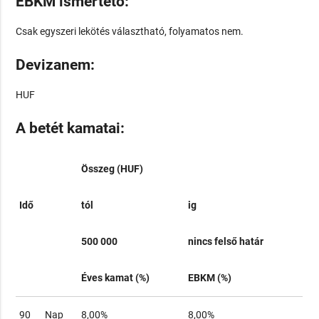
EBKM ismertető:
Csak egyszeri lekötés választható, folyamatos nem.
Devizanem:
HUF
A betét kamatai:
Összeg (HUF)
Idő
tól
ig
500 000
nincs felső határ
Éves kamat (%)
EBKM (%)
90
Nap
8,00%
8,00%