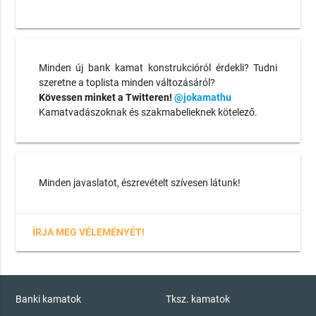
Minden új bank kamat konstrukcióról érdekli? Tudni
szeretne a toplista minden változásáról?
Kövessen minket a Twitteren!
@jokamathu
Kamatvadászoknak és szakmabelieknek kötelező.
Minden javaslatot, észrevételt szívesen látunk!
ÍRJA MEG VÉLEMÉNYÉT!
Banki kamatok
Tksz. kamatok