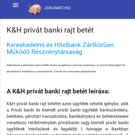
menu
JOKAMAT.HU
K&H privát banki rajt betét
Kereskedelmi és Hitelbank Zártkörűen
Működő Részvénytársaság
Weboldalunk a pénzintézet által az MNB részére szolgáltatott adatokat tartalmazza. Az adatok helyességéről és
aktualitásáról érdeklődjön a pénzintézetnél. A leírtak nem minősülnek ajánlattételnek.
A K&H privát banki rajt betét leírása:
K&H privát banki rajt betétet azon ügyfelek vehetik igénybe, akik
a Privát banki és Kiemelt privát banki ügyfelek bankszámláira,
betéteire, pénztári tranzakcióira, bankkártyáira és befektetéseire
vonatkozó Hirdetményben privátbanki vagy kiemelt privát banki
ügyfélnek minősülnek és legalább 1 hónapja a Bankban