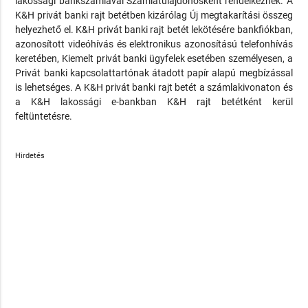
lakossági bankszámlával Számlatulajdonosként rendelkeznek. A
K&H privát banki rajt betétben kizárólag Új megtakarítási összeg
helyezhető el. K&H privát banki rajt betét lekötésére bankfiókban,
azonosított videóhívás és elektronikus azonosítású telefonhívás
keretében, Kiemelt privát banki ügyfelek esetében személyesen, a
Privát banki kapcsolattartónak átadott papír alapú megbízással
is lehetséges. A K&H privát banki rajt betét a számlakivonaton és
a K&H lakossági e-bankban K&H rajt betétként kerül
feltüntetésre.
Hirdetés