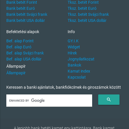
Bank betét Forint
Tksz. betét Forint
Bank betét Euró
Tksz. betét Euró
Bank betét Svájci frank
Tksz. betét Svájci frank
Bank betét USA dollár
Tksz. betét USA dollár
Befektetési alapok
Info
Bef. alap Forint
GY.I.K
Bef. alap Euró
Widget
Bef. alap Svájci frank
Hírek
Bef. alap USA dollár
Jognyilatkozat
Bankok
Állampapír
Kamat index
Állampapír
Kapcsolat
Keressen a banki ajánlatok, bankfiókcímek és giroszámok között
search
A legjobb bank betéti kamat egy kattintásra. Bank kamat,