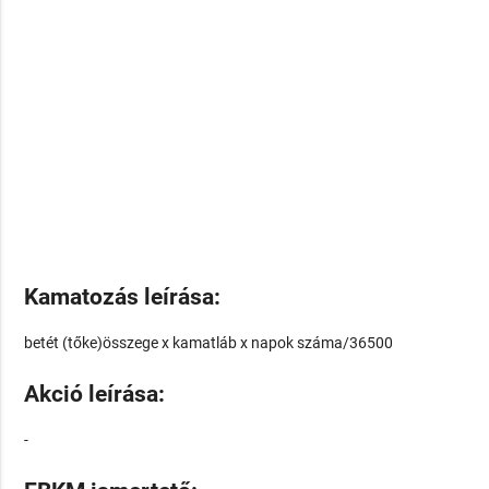
Kamatozás leírása:
betét (tőke)összege x kamatláb x napok száma/36500
Akció leírása:
-