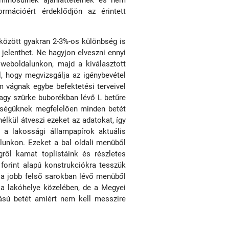
 minősülnek ajánlattételnek és nem
ormációért érdeklődjön az érintett
 között gyakran 2-3%-os különbség is
 jelenthet. Ne hagyjon elveszni ennyi
 weboldalunkon, majd a kiválasztott
l, hogy megvizsgálja az igénybevétel
m vágnak egybe befektetési terveivel
vagy szürke buborékban lévő L betűre
ettségüknek megfelelően minden betét
élkül átveszi ezeket az adatokat, így
 a lakossági állampapírok aktuális
alunkon. Ezeket a bal oldali menüből
ről kamat toplistáink és részletes
forint alapú konstrukciókra tesszük
 a jobb felső sarokban lévő menüből
 a lakóhelye közelében, de a Megyei
ású betét amiért nem kell messzire