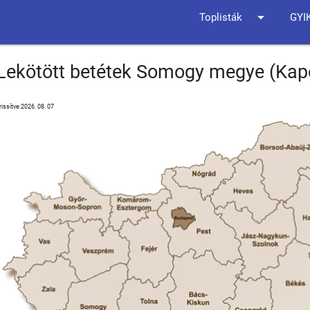
arrow_drop_down
Toplisták
GYI
Lekötött betétek Somogy megye (Kapos
rissítve:2026. 08. 07