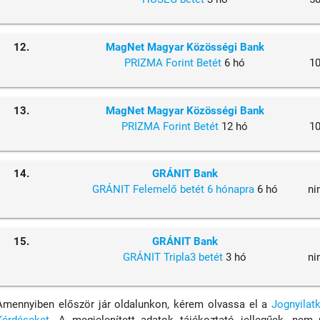
12.
MagNet Magyar Közösségi Bank
PRIZMA Forint Betét
6 hó
1
13.
MagNet Magyar Közösségi Bank
PRIZMA Forint Betét
12 hó
1
14.
GRÁNIT Bank
GRÁNIT Felemelő betét 6 hónapra
6 hó
ni
15.
GRÁNIT Bank
GRÁNIT Tripla3 betét
3 hó
ni
Amennyiben először jár oldalunkon, kérem olvassa el a
Jognyilat