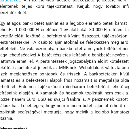
Kérdéseket
. A megjelenített adatok tájékoztató jellegűek, nem
jelentenek teljes körű tájékoztatást. Kérjük, hogy további inf
pénzintézetnél.
Egy átlagos banki betét ajánlat és a legjobb elérhető betéti kamat
lehet.Ez 1 000 000 Ft esetében 1 év alatt akár 30 000 Ft eltérést is
pénzt!Mielőtt lekötné a befektetni kívánt összeget, tájékozódjon
pénzintézeteknél. A csábító ajánlatoknál se feledkezzen meg arró
feltételeit. Ne válasszon olyan bankbetétet amelynek feltételei ne
vagy lehetőségeivel.A betét részletes leírását a bankbetét nevére 
kattintva érheti el. A pénzintézetek jogszabályban előírt kötelez
lekötési ajánlatukat jelentik az MNB-nek. Weboldalunk változtatás n
ezek meglehetősen pontosak és frissek. A bankbetéteken kívül
kamatát és a befektetési alapok friss hozamait is megtalálja old
érheti el. Érdemes tájékozódni mindhárom befektetési lehetőség
leírásaink alapján. A kamatok és hozamok toplistáit nem csak a 
közzé, hanem Euro, USD és svájci frankra is. A pénznemek között
választhat. Lehetséges, hogy nem minden betéti ajánlat érhető el
toplisták segítségével megtudja, hogy melyik a legjobb kamatoz
utaznia.