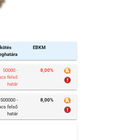
kötés
EBKM
eghatára
50000 -
8,00%
ncs felső
határ
500000 -
8,00%
ncs felső
határ