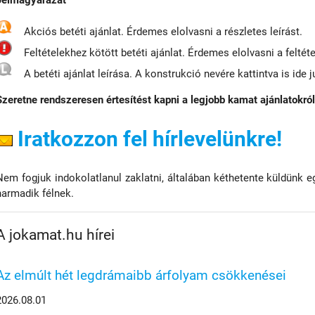
Jelmagyarázat
Akciós betéti ajánlat. Érdemes elolvasni a részletes leírást.
Feltételekhez kötött betéti ajánlat. Érdemes elolvasni a feltéte
A betéti ajánlat leírása. A konstrukció nevére kattintva is ide j
Szeretne rendszeresen értesítést kapni a legjobb kamat ajánlatokró
Iratkozzon fel hírlevelünkre!
Nem fogjuk indokolatlanul zaklatni, általában kéthetente küldünk e
harmadik félnek.
A jokamat.hu hírei
Az elmúlt hét legdrámaibb árfolyam csökkenései
2026.08.01