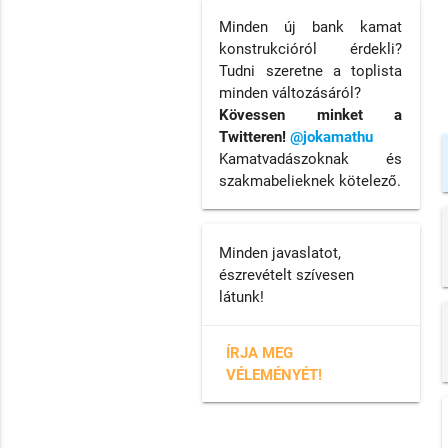
Minden új bank kamat
konstrukcióról érdekli?
Tudni szeretne a toplista
minden változásáról?
Kövessen minket a
Twitteren!
@jokamathu
Kamatvadászoknak és
szakmabelieknek kötelező.
Minden javaslatot,
észrevételt szívesen
látunk!
ÍRJA MEG
VÉLEMÉNYÉT!