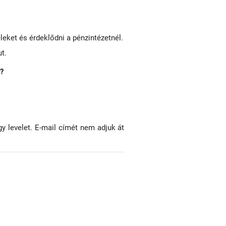
leket és érdeklődni a pénzintézetnél.
ut.
l?
gy levelet. E-mail címét nem adjuk át