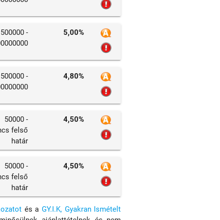
500000 -
5,00%
00000000
500000 -
4,80%
00000000
50000 -
4,50%
ncs felső
határ
50000 -
4,50%
ncs felső
határ
kozatot
és a
GY.I.K, Gyakran Ismételt