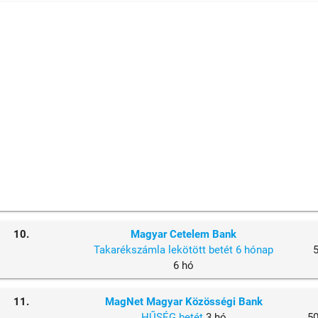
10.
Magyar Cetelem Bank
Takarékszámla lekötött betét 6 hónap
6 hó
11.
MagNet Magyar Közösségi Bank
HŰSÉG betét
3 hó
5