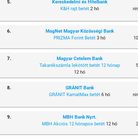
5.
Kereskedelmi és Hitelbank
K&H rajt betét
2 hó
ni
6.
MagNet Magyar Közösségi Bank
PRIZMA Forint Betét
3 hó
1
7.
Magyar Cetelem Bank
Takarékszámla lekötött betét 12 hónap
12 hó
8.
GRÁNIT Bank
GRÁNIT KamatMax betét
6 hó
ni
9.
MBH Bank Nyrt.
MBH Akciós 12 hónapos betét
12 hó