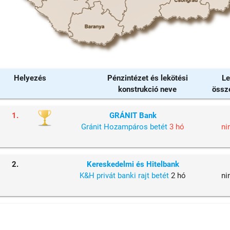
Helyezés
Pénzintézet és lekötési
Le
konstrukció neve
össz
1.
GRÁNIT Bank
Gránit Hozampáros betét
3 hó
ni
2.
Kereskedelmi és Hitelbank
K&H privát banki rajt betét
2 hó
ni