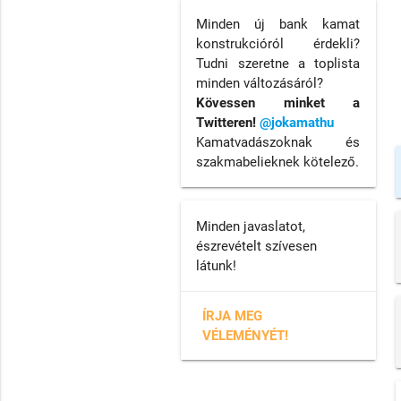
Minden új bank kamat
konstrukcióról érdekli?
Tudni szeretne a toplista
minden változásáról?
Kövessen minket a
Twitteren!
@jokamathu
Kamatvadászoknak és
szakmabelieknek kötelező.
Minden javaslatot,
észrevételt szívesen
látunk!
ÍRJA MEG
VÉLEMÉNYÉT!