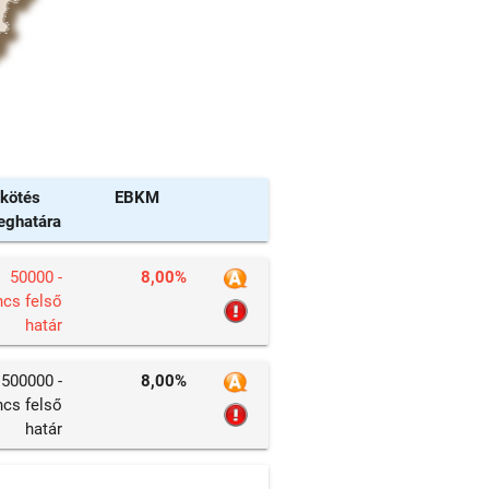
kötés
EBKM
eghatára
50000 -
8,00%
ncs felső
határ
500000 -
8,00%
ncs felső
határ