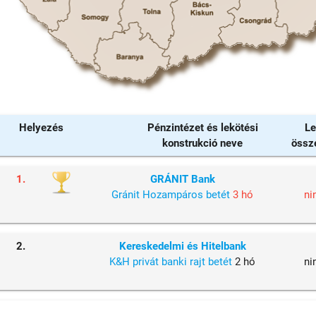
Helyezés
Pénzintézet és lekötési
Le
konstrukció neve
össz
1.
GRÁNIT Bank
Gránit Hozampáros betét
3 hó
ni
2.
Kereskedelmi és Hitelbank
K&H privát banki rajt betét
2 hó
ni