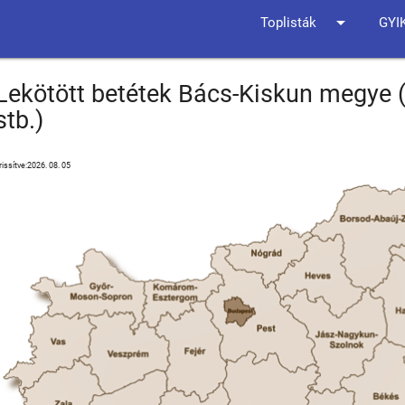
arrow_drop_down
Toplisták
GYI
Lekötött betétek Bács-Kiskun megye 
stb.)
rissítve:2026. 08. 05