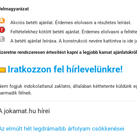
Jelmagyarázat
Akciós betéti ajánlat. Érdemes elolvasni a részletes leírást.
Feltételekhez kötött betéti ajánlat. Érdemes elolvasni a feltéte
A betéti ajánlat leírása. A konstrukció nevére kattintva is ide j
Szeretne rendszeresen értesítést kapni a legjobb kamat ajánlatokró
Iratkozzon fel hírlevelünkre!
Nem fogjuk indokolatlanul zaklatni, általában kéthetente küldünk e
harmadik félnek.
A jokamat.hu hírei
Az elmúlt hét legdrámaibb árfolyam csökkenései