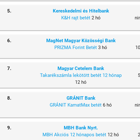
5.
Kereskedelmi és Hitelbank
K&H rajt betét
2 hó
ni
6.
MagNet Magyar Közösségi Bank
PRIZMA Forint Betét
3 hó
1
7.
Magyar Cetelem Bank
Takarékszámla lekötött betét 12 hónap
12 hó
8.
GRÁNIT Bank
GRÁNIT KamatMax betét
6 hó
ni
9.
MBH Bank Nyrt.
MBH Akciós 12 hónapos betét
12 hó