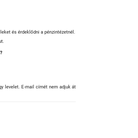
leket és érdeklődni a pénzintézetnél.
ut.
l?
gy levelet. E-mail címét nem adjuk át