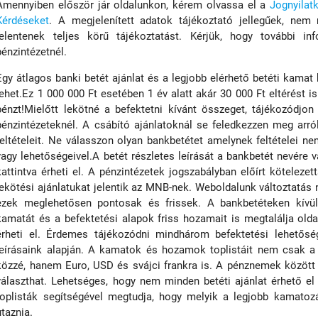
Amennyiben először jár oldalunkon, kérem olvassa el a
Jognyilat
Kérdéseket
. A megjelenített adatok tájékoztató jellegűek, nem
jelentenek teljes körű tájékoztatást. Kérjük, hogy további inf
pénzintézetnél.
Egy átlagos banki betét ajánlat és a legjobb elérhető betéti kamat
lehet.Ez 1 000 000 Ft esetében 1 év alatt akár 30 000 Ft eltérést is
pénzt!Mielőtt lekötné a befektetni kívánt összeget, tájékozódjon
pénzintézeteknél. A csábító ajánlatoknál se feledkezzen meg arró
feltételeit. Ne válasszon olyan bankbetétet amelynek feltételei ne
vagy lehetőségeivel.A betét részletes leírását a bankbetét nevére 
kattintva érheti el. A pénzintézetek jogszabályban előírt kötelez
lekötési ajánlatukat jelentik az MNB-nek. Weboldalunk változtatás n
ezek meglehetősen pontosak és frissek. A bankbetéteken kívül
kamatát és a befektetési alapok friss hozamait is megtalálja old
érheti el. Érdemes tájékozódni mindhárom befektetési lehetőség
leírásaink alapján. A kamatok és hozamok toplistáit nem csak a 
közzé, hanem Euro, USD és svájci frankra is. A pénznemek között
választhat. Lehetséges, hogy nem minden betéti ajánlat érhető el
toplisták segítségével megtudja, hogy melyik a legjobb kamatoz
utaznia.