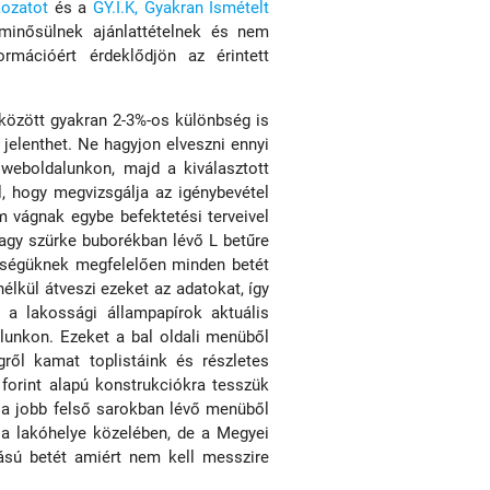
kozatot
és a
GY.I.K, Gyakran Ismételt
 minősülnek ajánlattételnek és nem
ormációért érdeklődjön az érintett
 között gyakran 2-3%-os különbség is
 jelenthet. Ne hagyjon elveszni ennyi
 weboldalunkon, majd a kiválasztott
l, hogy megvizsgálja az igénybevétel
m vágnak egybe befektetési terveivel
vagy szürke buborékban lévő L betűre
ettségüknek megfelelően minden betét
élkül átveszi ezeket az adatokat, így
 a lakossági állampapírok aktuális
alunkon. Ezeket a bal oldali menüből
ről kamat toplistáink és részletes
forint alapú konstrukciókra tesszük
 a jobb felső sarokban lévő menüből
 a lakóhelye közelében, de a Megyei
ású betét amiért nem kell messzire