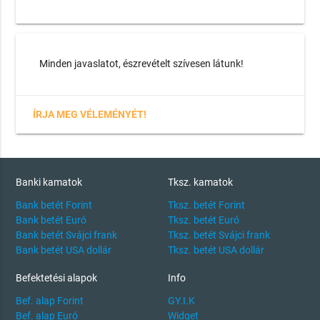
Minden javaslatot, észrevételt szívesen látunk!
ÍRJA MEG VÉLEMÉNYÉT!
Banki kamatok
Tksz. kamatok
Bank betét Forint
Tksz. betét Forint
Bank betét Euró
Tksz. betét Euró
Bank betét Svájci frank
Tksz. betét Svájci frank
Bank betét USA dollár
Tksz. betét USA dollár
Befektetési alapok
Info
Bef. alap Forint
GY.I.K
Bef. alap Euró
Widget