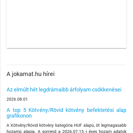
A jokamat.hu hírei
Az elmúlt hét legdrámaibb árfolyam csökkenései
2026.08.01
A top 5 Kötvény/Rövid kötvény befektetési alap
grafikonon
A Kötvény/Rövid kötvény kategória HUF alapú, öt legmagasabb
hozamú alapja. A sorrend a 2026.07.15.-i éves hozam adatok