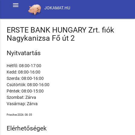
menu
JOKAMAT.HU
ERSTE BANK HUNGARY Zrt. fiók
Nagykanizsa Fő út 2
Nyitvatartás
Hétfő: 08:00-17:00
Kedd: 08:00-16:00
Szerda: 08:00-16:00
Csütörtök: 08:00-16:00
Péntek: 08:00-15:00
Szombat: Zárva
Vasárnap: Zárva
Frissítve:2026. 08. 05
Elérhetőségek