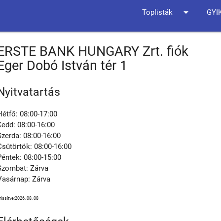
arrow_drop_down
Toplisták
GYI
ERSTE BANK HUNGARY Zrt. fiók
Eger Dobó István tér 1
Nyitvatartás
Hétfő: 08:00-17:00
Kedd: 08:00-16:00
Szerda: 08:00-16:00
Csütörtök: 08:00-16:00
Péntek: 08:00-15:00
Szombat: Zárva
Vasárnap: Zárva
rissítve:2026. 08. 08