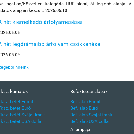
Az Ingatlan/Közvetlen kategória HUF alapú, öt legjobb alapja. A
adatok alapján készült. 2026.06.10
A hét kiemelkedő árfolyamesései
2026.06.06
A hét legdrámaibb árfolyam csökkenései
2026.05.09
Régebbi híreink
Tksz. kamatok
Befektetési alapok
Tksz. betét Forint
Bef. alap Forint
Tksz. betét Euró
Bef. alap Euró
Tksz. betét Svájci frank
Bef. alap Svájci frank
Tksz. betét USA dollár
Bef. alap USA dollár
Állampapír