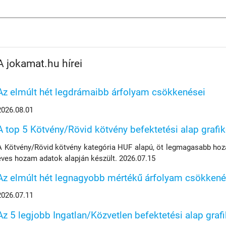
A jokamat.hu hírei
Az elmúlt hét legdrámaibb árfolyam csökkenései
2026.08.01
A top 5 Kötvény/Rövid kötvény befektetési alap grafi
A Kötvény/Rövid kötvény kategória HUF alapú, öt legmagasabb hoza
éves hozam adatok alapján készült. 2026.07.15
Az elmúlt hét legnagyobb mértékű árfolyam csökkené
2026.07.11
Az 5 legjobb Ingatlan/Közvetlen befektetési alap graf