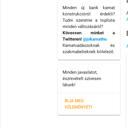
Minden új bank kamat
konstrukcióról érdekli?
Tudni szeretne a toplista
minden változásáról?
Kövessen minket a
Twitteren!
@jokamathu
Kamatvadászoknak és
szakmabelieknek kötelező.
Minden javaslatot,
észrevételt szívesen
látunk!
ÍRJA MEG
VÉLEMÉNYÉT!