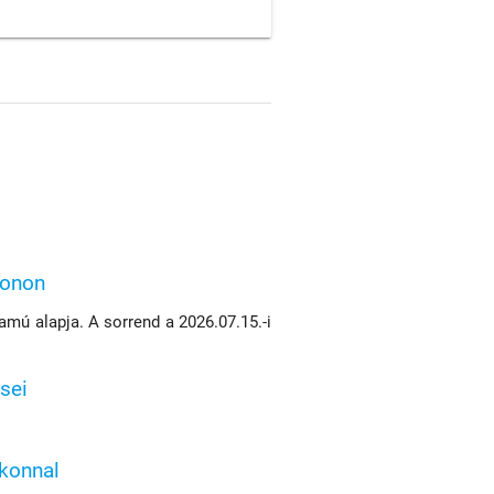
konon
mú alapja. A sorrend a 2026.07.15.-i
sei
ikonnal