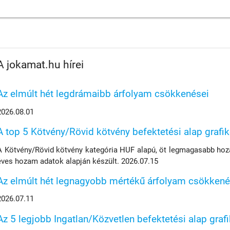
A jokamat.hu hírei
Az elmúlt hét legdrámaibb árfolyam csökkenései
2026.08.01
A top 5 Kötvény/Rövid kötvény befektetési alap grafi
A Kötvény/Rövid kötvény kategória HUF alapú, öt legmagasabb hoza
éves hozam adatok alapján készült. 2026.07.15
Az elmúlt hét legnagyobb mértékű árfolyam csökkené
2026.07.11
Az 5 legjobb Ingatlan/Közvetlen befektetési alap graf