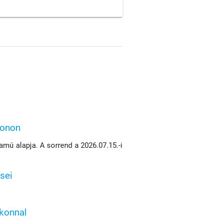
konon
mú alapja. A sorrend a 2026.07.15.-i
sei
ikonnal