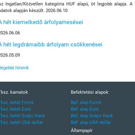
Az Ingatlan/Közvetlen kategória HUF alapú, öt legjobb alapja. A
adatok alapján készült. 2026.06.10
A hét kiemelkedő árfolyamesései
2026.06.06
A hét legdrámaibb árfolyam csökkenései
2026.05.09
Régebbi híreink
Tksz. kamatok
Befektetési alapok
Tksz. betét Forint
Bef. alap Forint
Tksz. betét Euró
Bef. alap Euró
Tksz. betét Svájci frank
Bef. alap Svájci frank
Tksz. betét USA dollár
Bef. alap USA dollár
Állampapír