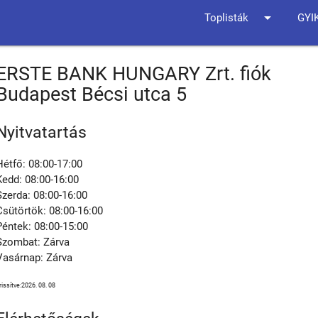
arrow_drop_down
Toplisták
GYI
ERSTE BANK HUNGARY Zrt. fiók
Budapest Bécsi utca 5
Nyitvatartás
Hétfő: 08:00-17:00
Kedd: 08:00-16:00
Szerda: 08:00-16:00
Csütörtök: 08:00-16:00
Péntek: 08:00-15:00
Szombat: Zárva
Vasárnap: Zárva
rissítve:2026. 08. 08