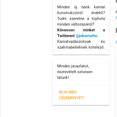
Minden új bank kamat
konstrukcióról érdekli?
Tudni szeretne a toplista
minden változásáról?
Kövessen minket a
Twitteren!
@jokamathu
Kamatvadászoknak és
szakmabelieknek kötelező.
Minden javaslatot,
észrevételt szívesen
látunk!
ÍRJA MEG
VÉLEMÉNYÉT!