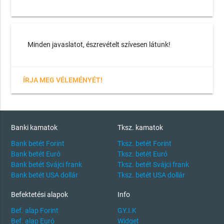
Minden javaslatot, észrevételt szívesen látunk!
ÍRJA MEG VÉLEMÉNYÉT!
Banki kamatok
Tksz. kamatok
Bank betét Forint
Tksz. betét Forint
Bank betét Euró
Tksz. betét Euró
Bank betét Svájci frank
Tksz. betét Svájci frank
Bank betét USA dollár
Tksz. betét USA dollár
Befektetési alapok
Info
Bef. alap Forint
GY.I.K
Bef. alap Euró
Widget