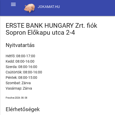
menu
JOKAMAT.HU
ERSTE BANK HUNGARY Zrt. fiók
Sopron Előkapu utca 2-4
Nyitvatartás
Hétfő: 08:00-17:00
Kedd: 08:00-16:00
Szerda: 08:00-16:00
Csütörtök: 08:00-16:00
Péntek: 08:00-15:00
Szombat: Zárva
Vasárnap: Zárva
Frissítve:2026. 08. 08
Elérhetőségek