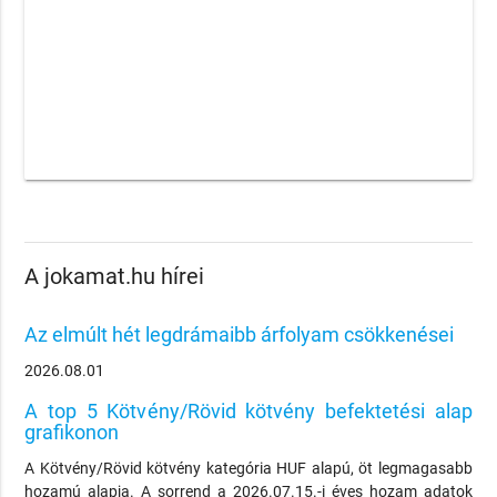
A jokamat.hu hírei
Az elmúlt hét legdrámaibb árfolyam csökkenései
2026.08.01
A top 5 Kötvény/Rövid kötvény befektetési alap
grafikonon
A Kötvény/Rövid kötvény kategória HUF alapú, öt legmagasabb
hozamú alapja. A sorrend a 2026.07.15.-i éves hozam adatok