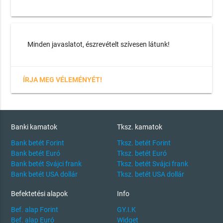
Minden javaslatot, észrevételt szívesen látunk!
ÍRJA MEG VÉLEMÉNYÉT!
Banki kamatok
Tksz. kamatok
Bank betét Forint
Tksz. betét Forint
Bank betét Euró
Tksz. betét Euró
Bank betét Svájci frank
Tksz. betét Svájci frank
Bank betét USA dollár
Tksz. betét USA dollár
Befektetési alapok
Info
Bef. alap Forint
GY.I.K
Bef. alap Euró
Widget