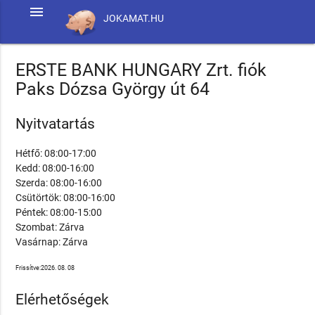
menu
JOKAMAT.HU
ERSTE BANK HUNGARY Zrt. fiók
Paks Dózsa György út 64
Nyitvatartás
Hétfő: 08:00-17:00
Kedd: 08:00-16:00
Szerda: 08:00-16:00
Csütörtök: 08:00-16:00
Péntek: 08:00-15:00
Szombat: Zárva
Vasárnap: Zárva
Frissítve:2026. 08. 08
Elérhetőségek