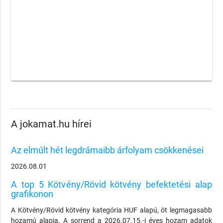
A jokamat.hu hírei
Az elmúlt hét legdrámaibb árfolyam csökkenései
2026.08.01
A top 5 Kötvény/Rövid kötvény befektetési alap
grafikonon
A Kötvény/Rövid kötvény kategória HUF alapú, öt legmagasabb
hozamú alapja. A sorrend a 2026.07.15.-i éves hozam adatok