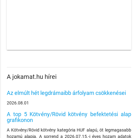
A jokamat.hu hírei
Az elmúlt hét legdrámaibb árfolyam csökkenései
2026.08.01
A top 5 Kötvény/Rövid kötvény befektetési alap
grafikonon
A Kötvény/Rövid kötvény kategória HUF alapú, öt legmagasabb
hozamú alapja. A sorrend a 2026.07.15.-i éves hozam adatok