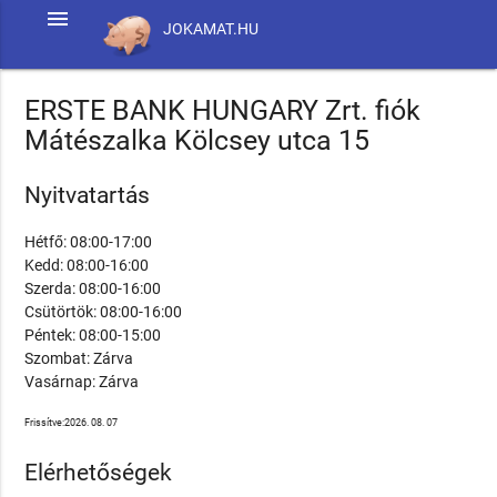
menu
JOKAMAT.HU
ERSTE BANK HUNGARY Zrt. fiók
Mátészalka Kölcsey utca 15
Nyitvatartás
Hétfő: 08:00-17:00
Kedd: 08:00-16:00
Szerda: 08:00-16:00
Csütörtök: 08:00-16:00
Péntek: 08:00-15:00
Szombat: Zárva
Vasárnap: Zárva
Frissítve:2026. 08. 07
Elérhetőségek