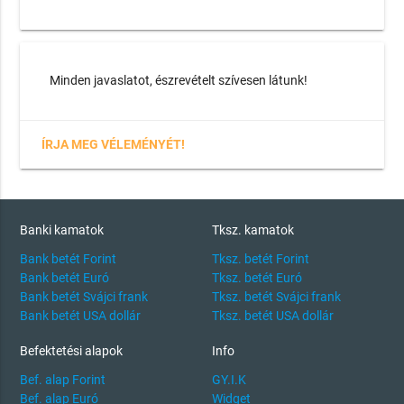
Minden javaslatot, észrevételt szívesen látunk!
ÍRJA MEG VÉLEMÉNYÉT!
Banki kamatok
Tksz. kamatok
Bank betét Forint
Tksz. betét Forint
Bank betét Euró
Tksz. betét Euró
Bank betét Svájci frank
Tksz. betét Svájci frank
Bank betét USA dollár
Tksz. betét USA dollár
Befektetési alapok
Info
Bef. alap Forint
GY.I.K
Bef. alap Euró
Widget