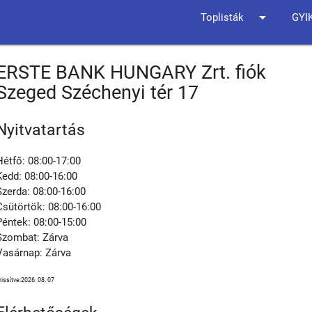
arrow_drop_down
Toplisták
GYI
ERSTE BANK HUNGARY Zrt. fiók
Szeged Széchenyi tér 17
Nyitvatartás
Hétfő: 08:00-17:00
Kedd: 08:00-16:00
Szerda: 08:00-16:00
Csütörtök: 08:00-16:00
Péntek: 08:00-15:00
Szombat: Zárva
Vasárnap: Zárva
rissítve:2026. 08. 07