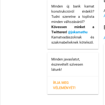
Minden új bank kamat
konstrukcióról érdekli?
Tudni szeretne a toplista
minden változásáról?
Kövessen minket a
Twitteren!
@jokamathu
Kamatvadászoknak és
szakmabelieknek kötelező.
Minden javaslatot,
észrevételt szívesen
látunk!
ÍRJA MEG
VÉLEMÉNYÉT!