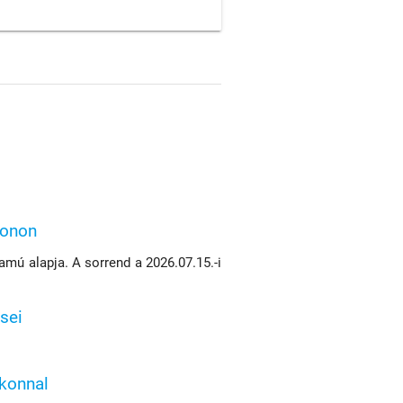
konon
mú alapja. A sorrend a 2026.07.15.-i
sei
ikonnal