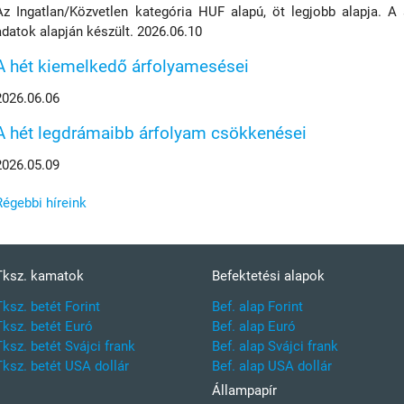
Az Ingatlan/Közvetlen kategória HUF alapú, öt legjobb alapja. A
adatok alapján készült. 2026.06.10
A hét kiemelkedő árfolyamesései
2026.06.06
A hét legdrámaibb árfolyam csökkenései
2026.05.09
Régebbi híreink
Tksz. kamatok
Befektetési alapok
Tksz. betét Forint
Bef. alap Forint
Tksz. betét Euró
Bef. alap Euró
Tksz. betét Svájci frank
Bef. alap Svájci frank
Tksz. betét USA dollár
Bef. alap USA dollár
Állampapír