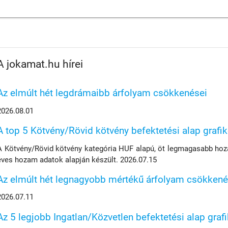
A jokamat.hu hírei
Az elmúlt hét legdrámaibb árfolyam csökkenései
2026.08.01
A top 5 Kötvény/Rövid kötvény befektetési alap grafi
A Kötvény/Rövid kötvény kategória HUF alapú, öt legmagasabb hoza
éves hozam adatok alapján készült. 2026.07.15
Az elmúlt hét legnagyobb mértékű árfolyam csökkené
2026.07.11
Az 5 legjobb Ingatlan/Közvetlen befektetési alap graf