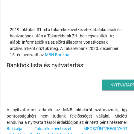
2019. október 31.-el a takarékszövetkezetek átalakulások és
beolvadások után a Takarékbank Zrt.-ben egyesültek. Az
alábbi információk az ez előtti állapotra vonatkoznak,
archívumként őriztük meg. A Takarékbank 2020. december
15.-én beolvadt az
MBH Bankba
.
Bankfiók lista és nyitvatartás:
NYITVATAR
A nyitvatartási adatok az MNB oldaláról származnak, így
pontosságukért nem tudunk felelősséget vállalni. Mielőtt
elindulna a nyitvatartásról érdeklődjön az érintett pénzintézetnél:
Bükkalja Takarékszövetkezet MEGSZŰNT/BEOLVADT