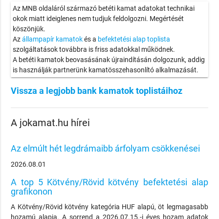
Az MNB oldaláról származó betéti kamat adatokat technikai
okok miatt ideiglenes nem tudjuk feldolgozni. Megértését
köszönjük.
Az
állampapír kamatok
és a
befektetési alap toplista
szolgáltatások továbbra is friss adatokkal működnek.
A betéti kamatok beovasásának újraindításán dolgozunk, addig
is használják partnerünk kamatösszehasonlító alkalmazását.
Vissza a legjobb bank kamatok toplistáihoz
A jokamat.hu hírei
Az elmúlt hét legdrámaibb árfolyam csökkenései
2026.08.01
A top 5 Kötvény/Rövid kötvény befektetési alap
grafikonon
A Kötvény/Rövid kötvény kategória HUF alapú, öt legmagasabb
hozamú alapja. A sorrend a 2026.07.15.-i éves hozam adatok