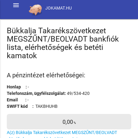
menu
JOKAMAT.HU
Bükkalja Takarékszövetkezet
MEGSZŰNT/BEOLVADT bankfiók
lista, elérhetőségek és betéti
kamatok
A pénzintézet elérhetőségei:
Honlap :
-
Telefonszám, ügyfélszolgálat:
49/534-420
Email :
-
SWIFT kód :
TAKBHUHB
0,00
%
A(z) Bükkalja Takarékszövetkezet MEGSZŰNT/BEOLVADT