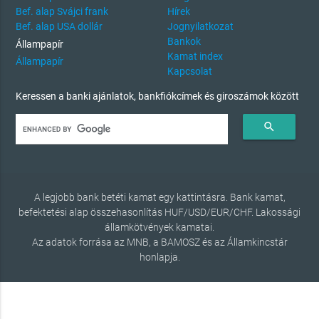
Bef. alap Svájci frank
Hírek
Bef. alap USA dollár
Jognyilatkozat
Bankok
Állampapír
Kamat index
Állampapír
Kapcsolat
Keressen a banki ajánlatok, bankfiókcímek és giroszámok között
search
A legjobb bank betéti kamat egy kattintásra. Bank kamat,
befektetési alap összehasonlítás HUF/USD/EUR/CHF. Lakossági
államkötvények kamatai.
Az adatok forrása az MNB, a BAMOSZ és az Államkincstár
honlapja.