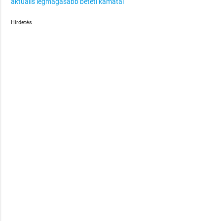
aktuális legmagasabb betéti kamatai
Hirdetés