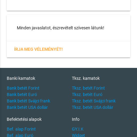
Minden javaslatot, észrevételt szívesen látunk!
ÍRJA MEG VÉLEMÉNYÉT!
Banki kamatok
Tksz. kamatok
Bank betét Forint
Tksz. betét Forint
Bank betét Euró
Tksz. betét Euró
Bank betét Svájci frank
Tksz. betét Svájci frank
Bank betét USA dollár
Tksz. betét USA dollár
Befektetési alapok
Info
Bef. alap Forint
GY.I.K
Bef. alap Euró
Widget