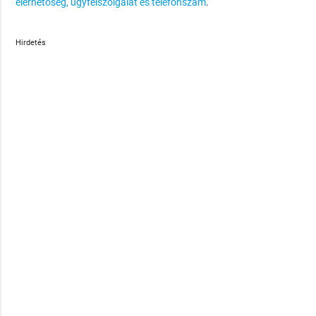
elérhetőség, ügyfélszolgálat és telefonszám
.
Hirdetés