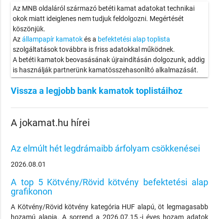
Az MNB oldaláról származó betéti kamat adatokat technikai
okok miatt ideiglenes nem tudjuk feldolgozni. Megértését
köszönjük.
Az
állampapír kamatok
és a
befektetési alap toplista
szolgáltatások továbbra is friss adatokkal működnek.
A betéti kamatok beovasásának újraindításán dolgozunk, addig
is használják partnerünk kamatösszehasonlító alkalmazását.
Vissza a legjobb bank kamatok toplistáihoz
A jokamat.hu hírei
Az elmúlt hét legdrámaibb árfolyam csökkenései
2026.08.01
A top 5 Kötvény/Rövid kötvény befektetési alap
grafikonon
A Kötvény/Rövid kötvény kategória HUF alapú, öt legmagasabb
hozamú alapja. A sorrend a 2026.07.15.-i éves hozam adatok