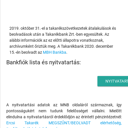
2019. október 31.-el a takarékszövetkezetek átalakulások és
beolvadások után a Takarékbank Zrt.-ben egyesültek. Az
alábbi információk az ez előtti állapotra vonatkoznak,
archívumként őriztük meg. A Takarékbank 2020. december
15.-én beolvadt az
MBH Bankba
.
Bankfiók lista és nyitvatartás:
NYITVATAR
A nyitvatartási adatok az MNB oldaláról származnak, így
pontosságukért nem tudunk felelősséget vállalni. Mielőtt
elindulna a nyitvatartásról érdeklődjön az érintett pénzintézetnél:
Ercsi Takarék MEGSZŰNT/BEOLVADT elérhetőség,