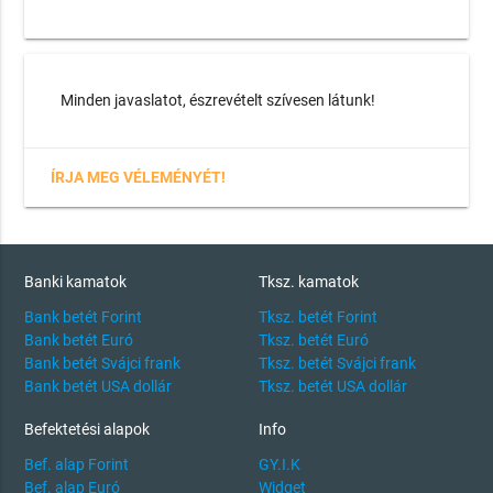
Minden javaslatot, észrevételt szívesen látunk!
ÍRJA MEG VÉLEMÉNYÉT!
Banki kamatok
Tksz. kamatok
Bank betét Forint
Tksz. betét Forint
Bank betét Euró
Tksz. betét Euró
Bank betét Svájci frank
Tksz. betét Svájci frank
Bank betét USA dollár
Tksz. betét USA dollár
Befektetési alapok
Info
Bef. alap Forint
GY.I.K
Bef. alap Euró
Widget