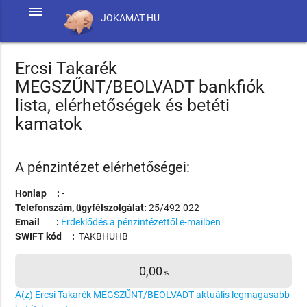
menu
JOKAMAT.HU
Ercsi Takarék
MEGSZŰNT/BEOLVADT bankfiók
lista, elérhetőségek és betéti
kamatok
A pénzintézet elérhetőségei:
Honlap :
-
Telefonszám, ügyfélszolgálat:
25/492-022
Email :
Érdeklődés a pénzintézettől e-mailben
SWIFT kód :
TAKBHUHB
0,00
%
A(z) Ercsi Takarék MEGSZŰNT/BEOLVADT aktuális legmagasabb