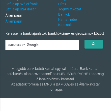
Bef. alap Svájci frank
Hírek
Bef. alap USA dollár
Jognyilatkozat
Bankok
Állampapír
Kamat index
Állampapír
Kapcsolat
Keressen a banki ajánlatok, bankfiókcímek és giroszámok között
search
A legjobb bank betéti kamat egy kattintásra. Bank kamat,
befektetési alap összehasonlítás HUF/USD/EUR/CHF. Lakossági
államkötvények kamatai.
Az adatok forrása az MNB, a BAMOSZ és az Államkincstár
honlapja.