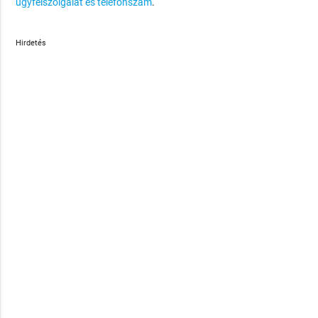
ügyfélszolgálat és telefonszám
.
Hirdetés