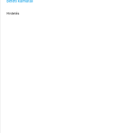
betéti kamatai
Hirdetés