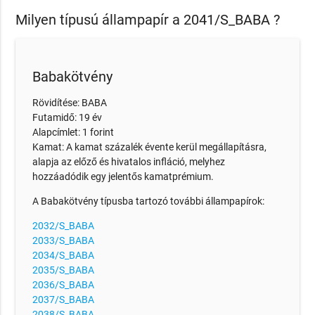
Milyen típusú állampapír a 2041/S_BABA ?
Babakötvény
Rövidítése: BABA
Futamidő: 19 év
Alapcímlet: 1 forint
Kamat: A kamat százalék évente kerül megállapításra,
alapja az előző és hivatalos infláció, melyhez
hozzáadódik egy jelentős kamatprémium.
A Babakötvény típusba tartozó további állampapírok:
2032/S_BABA
2033/S_BABA
2034/S_BABA
2035/S_BABA
2036/S_BABA
2037/S_BABA
2038/S_BABA