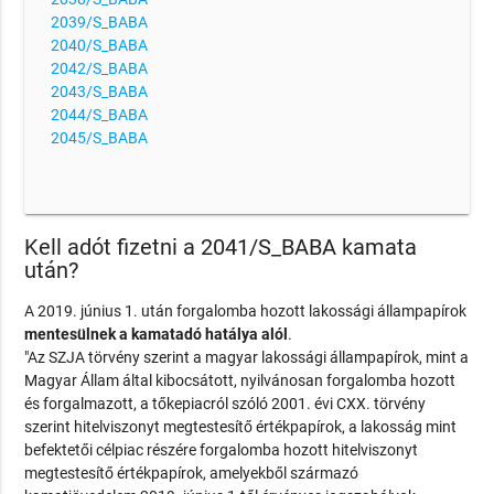
2039/S_BABA
2040/S_BABA
2042/S_BABA
2043/S_BABA
2044/S_BABA
2045/S_BABA
Kell adót fizetni a 2041/S_BABA kamata
után?
A 2019. június 1. után forgalomba hozott lakossági állampapírok
mentesülnek a kamatadó hatálya alól
.
"Az SZJA törvény szerint a magyar lakossági állampapírok, mint a
Magyar Állam által kibocsátott, nyilvánosan forgalomba hozott
és forgalmazott, a tőkepiacról szóló 2001. évi CXX. törvény
szerint hitelviszonyt megtestesítő értékpapírok, a lakosság mint
befektetői célpiac részére forgalomba hozott hitelviszonyt
megtestesítő értékpapírok, amelyekből származó