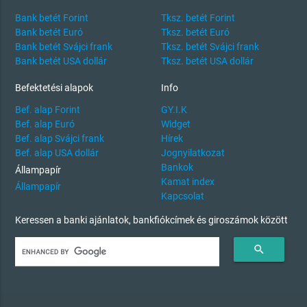
Bank betét Forint
Tksz. betét Forint
Bank betét Euró
Tksz. betét Euró
Bank betét Svájci frank
Tksz. betét Svájci frank
Bank betét USA dollár
Tksz. betét USA dollár
Befektetési alapok
Info
Bef. alap Forint
GY.I.K
Bef. alap Euró
Widget
Bef. alap Svájci frank
Hírek
Bef. alap USA dollár
Jognyilatkozat
Bankok
Állampapír
Kamat index
Állampapír
Kapcsolat
Keressen a banki ajánlatok, bankfiókcímek és giroszámok között
search