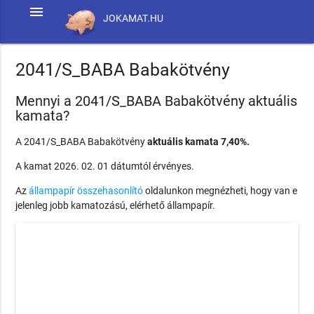
menu
JOKAMAT.HU
2041/S_BABA Babakötvény
Mennyi a 2041/S_BABA Babakötvény aktuális
kamata?
A 2041/S_BABA Babakötvény
aktuális kamata 7,40%.
A kamat 2026. 02. 01 dátumtól érvényes.
Az
állampapír összehasonlító
oldalunkon megnézheti, hogy van e
jelenleg jobb kamatozású, elérhető állampapír.