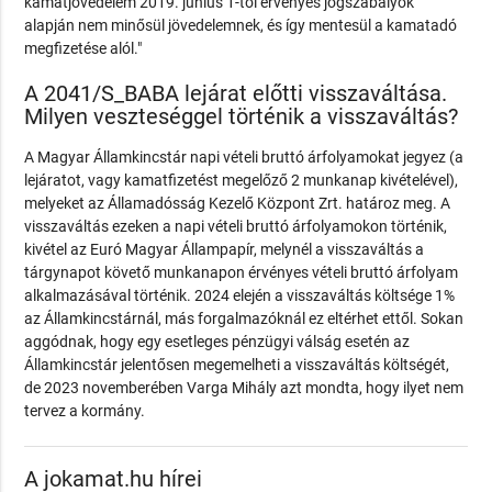
kamatjövedelem 2019. június 1-től érvényes jogszabályok
alapján nem minősül jövedelemnek, és így mentesül a kamatadó
megfizetése alól."
A 2041/S_BABA lejárat előtti visszaváltása.
Milyen veszteséggel történik a visszaváltás?
A Magyar Államkincstár napi vételi bruttó árfolyamokat jegyez (a
lejáratot, vagy kamatfizetést megelőző 2 munkanap kivételével),
melyeket az Államadósság Kezelő Központ Zrt. határoz meg. A
visszaváltás ezeken a napi vételi bruttó árfolyamokon történik,
kivétel az Euró Magyar Állampapír, melynél a visszaváltás a
tárgynapot követő munkanapon érvényes vételi bruttó árfolyam
alkalmazásával történik. 2024 elején a visszaváltás költsége 1%
az Államkincstárnál, más forgalmazóknál ez eltérhet ettől. Sokan
aggódnak, hogy egy esetleges pénzügyi válság esetén az
Államkincstár jelentősen megemelheti a visszaváltás költségét,
de 2023 novemberében Varga Mihály azt mondta, hogy ilyet nem
tervez a kormány.
A jokamat.hu hírei