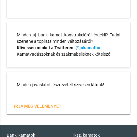
Minden új bank kamat konstrukcióról érdekli? Tudni
szeretne a toplista minden változásáról?
Kövessen minket a Twitteren!
@jokamathu
Kamatvadászoknak és szakmabelieknek kötelező.
Minden javaslatot, észrevételt szívesen látunk!
ÍRJA MEG VÉLEMÉNYÉT!
Banki kamatok
Tksz. kamatok