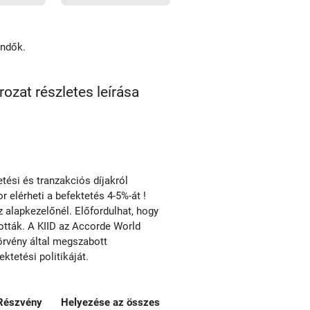
endők.
zat részletes leírása
ési és tranzakciós díjakról
r elérheti a befektetés 4-5%-át !
alapkezelőnél. Előfordulhat, hogy
tották. A KIID az Accorde World
örvény által megszabott
tetési politikáját.
Részvény
Helyezése az összes