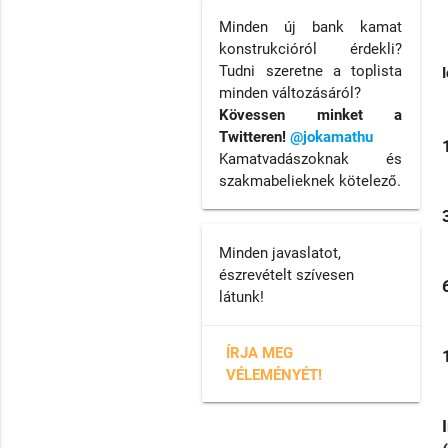
Minden új bank kamat
konstrukcióról érdekli?
Tudni szeretne a toplista
minden változásáról?
Kövessen minket a
Twitteren!
@jokamathu
Kamatvadászoknak és
szakmabelieknek kötelező.
Minden javaslatot,
észrevételt szívesen
látunk!
ÍRJA MEG
VÉLEMÉNYÉT!