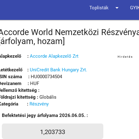
arrow_drop_down
Toplisták
GYI
Accorde World Nemzetközi Részvényal
[árfolyam, hozam]
Alapkezelő :
Accorde Alapkezelő Zrt
Hirdetés
Letétkezelő :
UniCredit Bank Hungary Zrt.
ISIN száma :
HU0000734504
Devizanem :
HUF
Jellemző kitettség :
Földrajzi kitettség :
Globális
Kategória :
Részvény
Befektetési jegy árfolyama 2026.06.05. :
1,203733