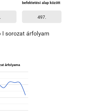
befektetési alap között
.
497.
I sorozat árfolyam
zat árfolyama