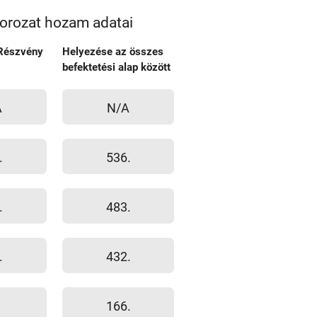
orozat hozam adatai
Részvény
Helyezése az összes
befektetési alap között
A
N/A
.
536.
.
483.
.
432.
166.