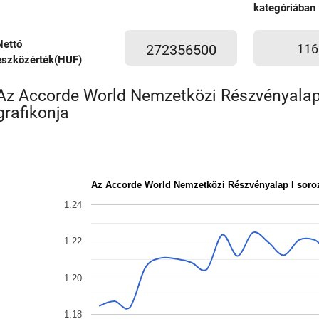
kategóriában
Nettó
272356500
116
eszközérték(HUF)
Az Accorde World Nemzetközi Részvényalap 
grafikonja
Az Accorde World Nemzetközi Részvényalap I soro
1.24
1.22
1.20
1.18