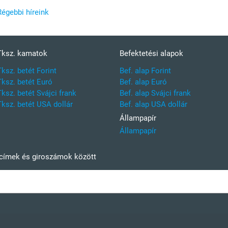
Régebbi híreink
Tksz. kamatok
Befektetési alapok
Tksz. betét Forint
Bef. alap Forint
Tksz. betét Euró
Bef. alap Euró
Tksz. betét Svájci frank
Bef. alap Svájci frank
Tksz. betét USA dollár
Bef. alap USA dollár
Állampapír
Állampapír
kcímek és giroszámok között