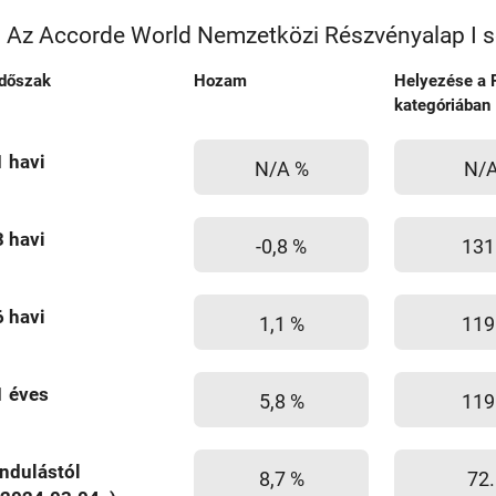
Az Accorde World Nemzetközi Részvényalap I s
Időszak
Hozam
Helyezése a 
kategóriában
1 havi
N/A %
N/
3 havi
-0,8 %
131
6 havi
1,1 %
119
1 éves
5,8 %
119
Indulástól
8,7 %
72.