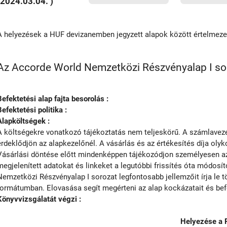
(2024.03.04. )
A helyezések a HUF devizanemben jegyzett alapok között értelmez
Az Accorde World Nemzetközi Részvényalap I soro
Befektetési alap fajta besorolás :
Befektetési politika :
Alapköltségek :
A költségekre vonatkozó tájékoztatás nem teljeskörű. A számlavezet
érdeklődjön az alapkezelőnél. A vásárlás és az értékesítés díja olyko
Vásárlási döntése előtt mindenképpen tájékozódjon személyesen az 
megjelenített adatokat és linkeket a legutóbbi frissítés óta módosí
Nemzetközi Részvényalap I sorozat legfontosabb jellemzőit írja le t
formátumban. Elovasása segít megérteni az alap kockázatait és befek
Könyvvizsgálatát végzi :
Helyezése a 