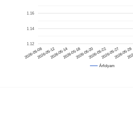
1.16
1.14
1.12
2026-05-18
202
2026-05-14
2026-05-29
2026-05-12
2026-05-27
2026-05-08
2026-05-22
2026-05-20
Árfolyam