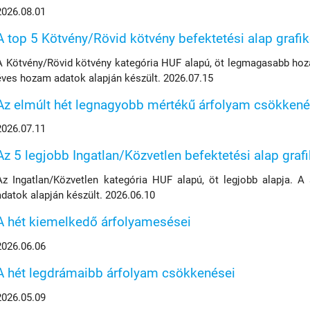
2026.08.01
A top 5 Kötvény/Rövid kötvény befektetési alap grafi
A Kötvény/Rövid kötvény kategória HUF alapú, öt legmagasabb hoza
éves hozam adatok alapján készült. 2026.07.15
Az elmúlt hét legnagyobb mértékű árfolyam csökkené
2026.07.11
Az 5 legjobb Ingatlan/Közvetlen befektetési alap graf
Az Ingatlan/Közvetlen kategória HUF alapú, öt legjobb alapja. A
adatok alapján készült. 2026.06.10
A hét kiemelkedő árfolyamesései
2026.06.06
A hét legdrámaibb árfolyam csökkenései
2026.05.09