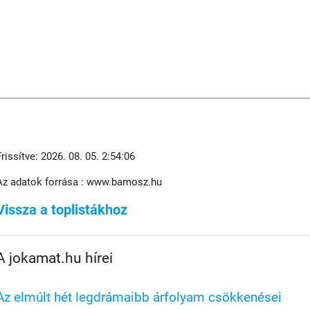
Frissítve: 2026. 08. 05. 2:54:06
Az adatok forrása : www.bamosz.hu
Vissza a toplistákhoz
A jokamat.hu hírei
Az elmúlt hét legdrámaibb árfolyam csökkenései