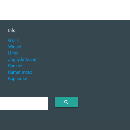
Info
GY.I.K
Widget
Hírek
Jognyilatkozat
Bankok
Kamat index
Kapcsolat
search