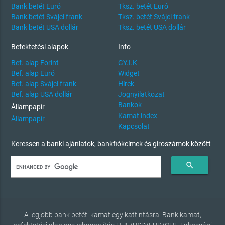
Bank betét Euró
Tksz. betét Euró
Bank betét Svájci frank
Tksz. betét Svájci frank
Bank betét USA dollár
Tksz. betét USA dollár
Befektetési alapok
Info
Bef. alap Forint
GY.I.K
Bef. alap Euró
Widget
Bef. alap Svájci frank
Hírek
Bef. alap USA dollár
Jognyilatkozat
Bankok
Állampapír
Kamat index
Állampapír
Kapcsolat
Keressen a banki ajánlatok, bankfiókcímek és giroszámok között
search
A legjobb bank betéti kamat egy kattintásra. Bank kamat,