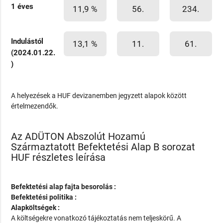
1 éves
11,9 %
56.
234.
Indulástól
13,1 %
11.
61.
(2024.01.22.
)
A helyezések a HUF devizanemben jegyzett alapok között
értelmezendők.
Az ADÜTON Abszolút Hozamú
Származtatott Befektetési Alap B sorozat
HUF részletes leírása
Befektetési alap fajta besorolás :
Befektetési politika :
Alapköltségek :
A költségekre vonatkozó tájékoztatás nem teljeskörű. A