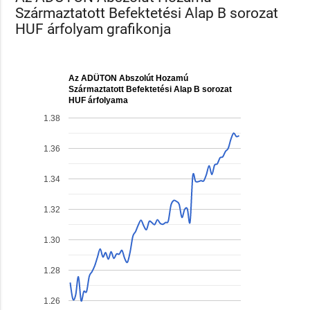
Származtatott Befektetési Alap B sorozat
HUF árfolyam grafikonja
Az ADÜTON Abszolút Hozamú
Származtatott Befektetési Alap B sorozat
HUF árfolyama
1.38
1.36
1.34
1.32
1.30
1.28
1.26