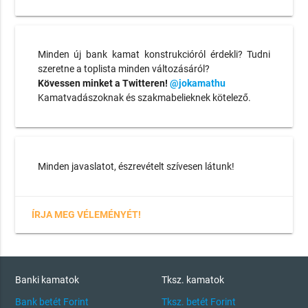
Minden új bank kamat konstrukcióról érdekli? Tudni
szeretne a toplista minden változásáról?
Kövessen minket a Twitteren!
@jokamathu
Kamatvadászoknak és szakmabelieknek kötelező.
Minden javaslatot, észrevételt szívesen látunk!
ÍRJA MEG VÉLEMÉNYÉT!
Banki kamatok
Tksz. kamatok
Bank betét Forint
Tksz. betét Forint