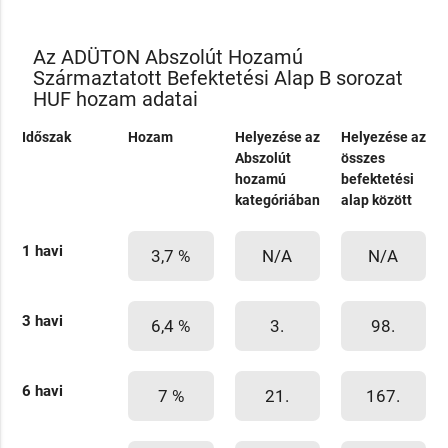
Az ADÜTON Abszolút Hozamú
Származtatott Befektetési Alap B sorozat
HUF hozam adatai
Időszak
Hozam
Helyezése az
Helyezése az
Abszolút
összes
hozamú
befektetési
kategóriában
alap között
1 havi
3,7 %
N/A
N/A
3 havi
6,4 %
3.
98.
6 havi
7 %
21.
167.