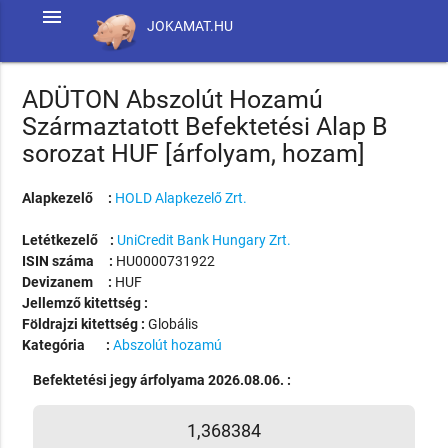
menu
JOKAMAT.HU
ADÜTON Abszolút Hozamú
Származtatott Befektetési Alap B
sorozat HUF [árfolyam, hozam]
Alapkezelő :
HOLD Alapkezelő Zrt.
Letétkezelő :
UniCredit Bank Hungary Zrt.
ISIN száma :
HU0000731922
Devizanem :
HUF
Jellemző kitettség :
Földrajzi kitettség :
Globális
Kategória :
Abszolút hozamú
Befektetési jegy árfolyama 2026.08.06. :
1,368384