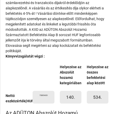
számlavezetési és tranzakciós díjakról érdeklődjön az
alapkezelőnél. A vásárlás és az értékesítés díja olykor elérheti a
befektetés 4-5%-át ! Vásárlási döntése előtt mindenképpen
tájékozódjon személyesen az alapkezelőnél. Előfordulhat, hogy
megjelenített adatokat és linkeket a legutóbbi frissítés óta
módosították. A KIID az ADÜTON Abszolút Hozamú
Származtatott Befektetési Alap B sorozat HUF legfontosabb
jellemzőit írja le törvény által megszabott formátumban.
Elovasása segít megérteni az alap kockázatait és befektetési
politikáját.
Könyvvizsgálatát végzi :
Helyezése az
Helyezése az
Abszolút
összes
hozamú
befektetési
kategóriában
alap között
Nettó
75805420
140.
534.
eszközérték(HUF)
Az ADÜTON Abszolút Hozamú