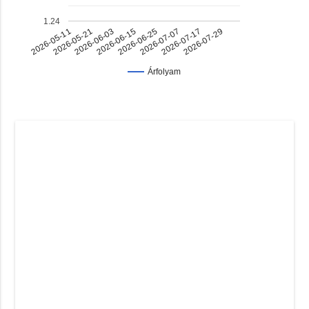
1.24
2026-07-17
2026-06-03
2026-06-25
2026-05-11
2026-07-29
2026-06-15
2026-07-07
2026-05-21
Árfolyam