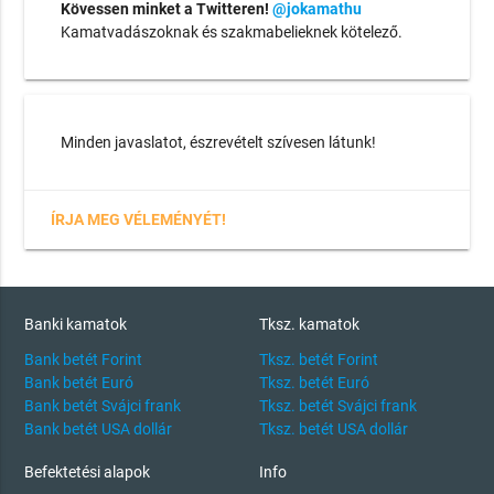
Kövessen minket a Twitteren!
@jokamathu
Kamatvadászoknak és szakmabelieknek kötelező.
Minden javaslatot, észrevételt szívesen látunk!
ÍRJA MEG VÉLEMÉNYÉT!
Banki kamatok
Tksz. kamatok
Bank betét Forint
Tksz. betét Forint
Bank betét Euró
Tksz. betét Euró
Bank betét Svájci frank
Tksz. betét Svájci frank
Bank betét USA dollár
Tksz. betét USA dollár
Befektetési alapok
Info