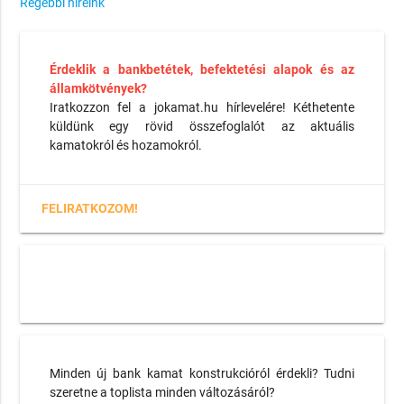
Régebbi híreink
Érdeklik a bankbetétek, befektetési alapok és az
államkötvények?
Iratkozzon fel a jokamat.hu hírlevelére! Kéthetente
küldünk egy rövid összefoglalót az aktuális
kamatokról és hozamokról.
FELIRATKOZOM!
Minden új bank kamat konstrukcióról érdekli? Tudni
szeretne a toplista minden változásáról?