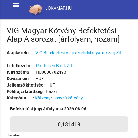
menu
JOKAMAT.HU
VIG Magyar Kötvény Befektetési
Alap A sorozat [árfolyam, hozam]
Alapkezelő :
VIG Befektetési Alapkezelő Magyarország Zrt.
Letétkezelő :
Raiffeisen Bank Zrt.
ISIN száma :
HU0000702493
Devizanem :
HUF
Jellemző kitettség :
HUF
Földrajzi kitettség :
Hazai
Kategória :
Kötvény/Hosszú kötvény
Befektetési jegy árfolyama 2026.08.06. :
6,131419
Hirdetés