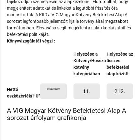
tájékozódjon személyesen az alapkezelőnél. Előfordulhat, hogy
megjelenített adatokat és linkeket a legutóbbi frissítés óta
módosították. A KIID a VIG Magyar Kötvény Befektetési Alap A
sorozat legfontosabb jellemzőit írja le törvény által megszabott
formátumban. Elovasása segít megérteni az alap kockázatait és
befektetési politikáját.
Könyvvizsgálatát végzi :
Helyezése a
Helyezése az
Kötvény/Hosszú
összes
kötvény
befektetési
kategóriában
alap között
Nettó
8858338000
11.
212.
eszközérték(HUF)
A VIG Magyar Kötvény Befektetési Alap A
sorozat árfolyam grafikonja