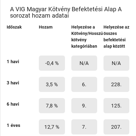
A VIG Magyar Kötvény Befektetési Alap A
sorozat hozam adatai
Időszak
Hozam
Helyezése a
Helyezése az
Kötvény/Hosszú
összes
kötvény
befektetési
kategóriában
alap között
1 havi
-0,4 %
N/A
N/A
3 havi
3,5 %
6.
228.
6 havi
7,8 %
9.
125.
1 éves
12,7 %
7.
207.