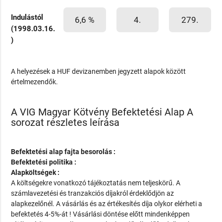
Indulástól
6,6 %
4.
279.
(1998.03.16.
)
A helyezések a HUF devizanemben jegyzett alapok között
értelmezendők.
A VIG Magyar Kötvény Befektetési Alap A
sorozat részletes leírása
Befektetési alap fajta besorolás :
Befektetési politika :
Alapköltségek :
A költségekre vonatkozó tájékoztatás nem teljeskörű. A
számlavezetési és tranzakciós díjakról érdeklődjön az
alapkezelőnél. A vásárlás és az értékesítés díja olykor elérheti a
befektetés 4-5%-át ! Vásárlási döntése előtt mindenképpen