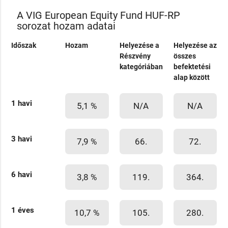
A VIG European Equity Fund HUF-RP
sorozat hozam adatai
Időszak
Hozam
Helyezése a
Helyezése az
Részvény
összes
kategóriában
befektetési
alap között
1 havi
5,1 %
N/A
N/A
3 havi
7,9 %
66.
72.
6 havi
3,8 %
119.
364.
1 éves
10,7 %
105.
280.