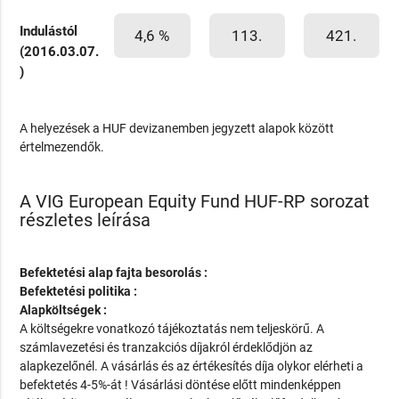
Indulástól
4,6 %
113.
421.
(2016.03.07.
)
A helyezések a HUF devizanemben jegyzett alapok között
értelmezendők.
A VIG European Equity Fund HUF-RP sorozat
részletes leírása
Befektetési alap fajta besorolás :
Befektetési politika :
Alapköltségek :
A költségekre vonatkozó tájékoztatás nem teljeskörű. A
számlavezetési és tranzakciós díjakról érdeklődjön az
alapkezelőnél. A vásárlás és az értékesítés díja olykor elérheti a
befektetés 4-5%-át ! Vásárlási döntése előtt mindenképpen