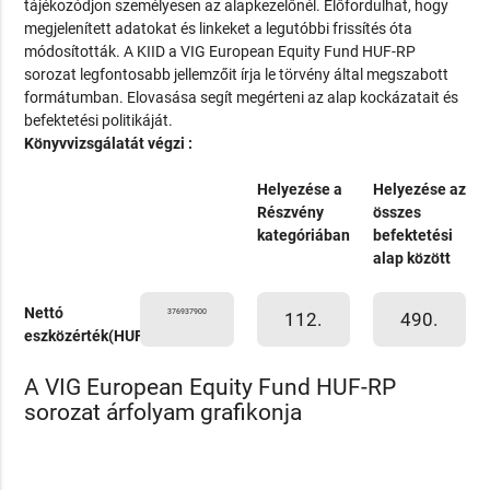
tájékozódjon személyesen az alapkezelőnél. Előfordulhat, hogy
megjelenített adatokat és linkeket a legutóbbi frissítés óta
módosították. A KIID a VIG European Equity Fund HUF-RP
sorozat legfontosabb jellemzőit írja le törvény által megszabott
formátumban. Elovasása segít megérteni az alap kockázatait és
befektetési politikáját.
Könyvvizsgálatát végzi :
Helyezése a
Helyezése az
Részvény
összes
kategóriában
befektetési
alap között
Nettó
376937900
112.
490.
eszközérték(HUF)
A VIG European Equity Fund HUF-RP
sorozat árfolyam grafikonja