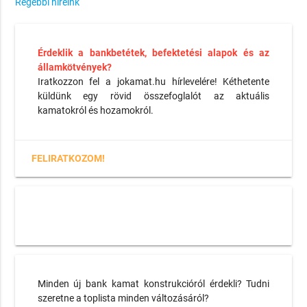
Régebbi híreink
Érdeklik a bankbetétek, befektetési alapok és az
államkötvények?
Iratkozzon fel a jokamat.hu hírlevelére! Kéthetente
küldünk egy rövid összefoglalót az aktuális
kamatokról és hozamokról.
FELIRATKOZOM!
Minden új bank kamat konstrukcióról érdekli? Tudni
szeretne a toplista minden változásáról?