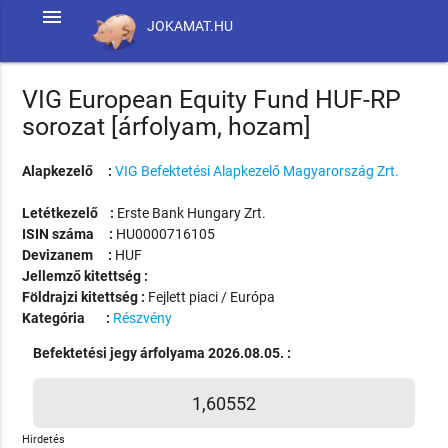
menu
JOKAMAT.HU
VIG European Equity Fund HUF-RP
sorozat [árfolyam, hozam]
Alapkezelő :
VIG Befektetési Alapkezelő Magyarország Zrt.
Letétkezelő :
Erste Bank Hungary Zrt.
ISIN száma :
HU0000716105
Devizanem :
HUF
Jellemző kitettség :
Földrajzi kitettség :
Fejlett piaci / Európa
Kategória :
Részvény
Befektetési jegy árfolyama 2026.08.05. :
1,60552
Hirdetés