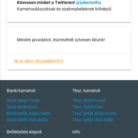
Kövessen minket a Twitteren!
@jokamathu
Kamatvadászoknak és szakmabelieknek kötelező.
Minden javaslatot, észrevételt szívesen látunk!
ÍRJA MEG VÉLEMÉNYÉT!
Banki kamatok
Tksz. kamatok
Bank betét Forint
Tksz. betét Forint
Bank betét Euró
Tksz. betét Euró
Bank betét Svájci frank
Tksz. betét Svájci frank
Bank betét USA dollár
Tksz. betét USA dollár
Befektetési alapok
Info