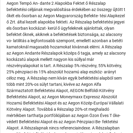
Aegon Tempó An- dante 2 Alapokba Fektet ő Részalap
befektetési céljának megvalósítása érdekében az összegy űjtött t
őkét els ősorban az Aegon Magyarország Befekte- tési Alapkezel
ő Zrt. által kezelt alapokba fekteti. Az Részalap befektetési jegyei
els ősorban kockázat- kerül ő ügyfeleknek ajánlottak, olyan
befektet őknek, akiknek a befektetések biztonsága, az alacsony
vo- latilitás a legfontosabb szempont, emellett azonban a betéti
kamatoknál magasabb hozamokat kívánnak elérni. A Részalap
az Aegon Andante Részalapok középs ő tagja, amely az alacsony
kockázatú alapok mellett nagyon kis súllyal már
részvényalapokat is tart. A Részalap 5% részvény, 55% kötvény,
25% pénzpiaci és 15% abszolút hozamú alap eszköz- arányt
céloz meg. A Részalap nem kíván egyik befektetési alapból sem
több mint 20%-os súlyt tartani, kivéve az Aegon Alfa
Származtatott Befektetési Alapot, AEGON Belföldi Kötvény
Befektetési Alapot, az Aegon Moneymaxx Expressz Abszolút
Hozamú Befektetési Alapot és az Aegon Közép-Európai Vállalati
Kötvény Alapot. Továbbá a Részalap 20%-ot meghaladó
mértékben tarthatja portfóliójában az Aegon Ózon Éves T őke-
védett Befektetési Alapot és az Aegon Pénzpiaci Be- fektetési
Alapot. A Részalapnak nincs referenciaindexe. A Részalapban