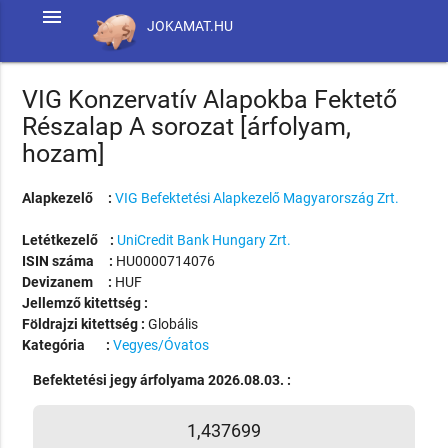
menu
JOKAMAT.HU
VIG Konzervatív Alapokba Fektető
Részalap A sorozat [árfolyam,
hozam]
Alapkezelő :
VIG Befektetési Alapkezelő Magyarország Zrt.
Letétkezelő :
UniCredit Bank Hungary Zrt.
ISIN száma :
HU0000714076
Devizanem :
HUF
Jellemző kitettség :
Földrajzi kitettség :
Globális
Kategória :
Vegyes/Óvatos
Befektetési jegy árfolyama 2026.08.03. :
1,437699