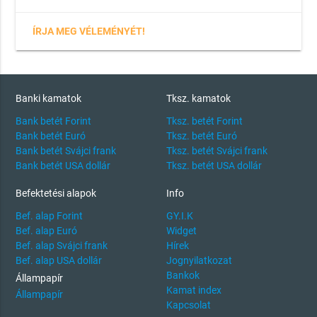
ÍRJA MEG VÉLEMÉNYÉT!
Banki kamatok
Tksz. kamatok
Bank betét Forint
Tksz. betét Forint
Bank betét Euró
Tksz. betét Euró
Bank betét Svájci frank
Tksz. betét Svájci frank
Bank betét USA dollár
Tksz. betét USA dollár
Befektetési alapok
Info
Bef. alap Forint
GY.I.K
Bef. alap Euró
Widget
Bef. alap Svájci frank
Hírek
Bef. alap USA dollár
Jognyilatkozat
Bankok
Állampapír
Kamat index
Állampapír
Kapcsolat