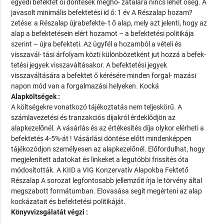
egyedi befektet ői döntések megho- zatalára nincs lehet őség. A
javasolt minimális befektetési id ő: 1 év A Részalap hozam?
zetése: a Részalap újrabefekte- t ő alap, mely azt jelenti, hogy az
alap a befektetésein elért hozamot – a befektetési politikája
szerint – újra befekteti. Az ügyfél a hozamból a vételi és
visszavál- tási árfolyam közti különbözetként jut hozzá a befek-
tetési jegyek visszaváltásakor. A befektetési jegyek
visszaváltására a befektet ő kérésére minden forgal- mazási
napon mód van a forgalmazási helyeken. Kocká
Alapköltségek :
A költségekre vonatkozó tájékoztatás nem teljeskörű. A
számlavezetési és tranzakciós díjakról érdeklődjön az
alapkezelőnél. A vásárlás és az értékesítés díja olykor elérheti a
befektetés 4-5%-át ! Vásárlási döntése előtt mindenképpen
tájékozódjon személyesen az alapkezelőnél. Előfordulhat, hogy
megjelenített adatokat és linkeket a legutóbbi frissítés óta
módosították. A KIID a VIG Konzervatív Alapokba Fektető
Részalap A sorozat legfontosabb jellemzőit írja le törvény által
megszabott formátumban. Elovasása segít megérteni az alap
kockázatait és befektetési politikáját.
Könyvvizsgálatát végzi :