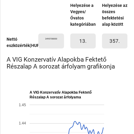
Helyezése a
Helyezése az
Vegyes/
összes
Óvatos
befektetési
kategóriában
alap között
Nettó
2495708000
13.
357.
eszközérték(HUF)
A VIG Konzervatív Alapokba Fektető
Részalap A sorozat árfolyam grafikonja
A VIG Konzervatív Alapokba Fektető
Részalap A sorozat árfolyama
1.45
1.44