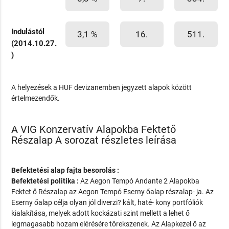
Indulástól
3,1 %
16.
511.
(2014.10.27.
)
A helyezések a HUF devizanemben jegyzett alapok között
értelmezendők.
A VIG Konzervatív Alapokba Fektető
Részalap A sorozat részletes leírása
Befektetési alap fajta besorolás :
Befektetési politika :
Az Aegon Tempó Andante 2 Alapokba
Fektet ő Részalap az Aegon Tempó Eserny őalap részalap- ja. Az
Eserny őalap célja olyan jól diverzi? kált, haté- kony portfóliók
kialakítása, melyek adott kockázati szint mellett a lehet ő
legmagasabb hozam elérésére törekszenek. Az Alapkezel ő az