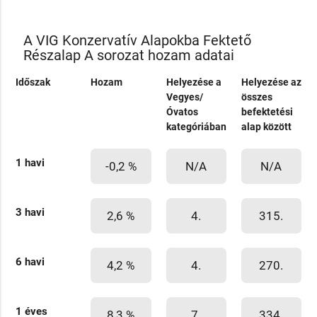
A VIG Konzervatív Alapokba Fektető
Részalap A sorozat hozam adatai
Időszak
Hozam
Helyezése a
Helyezése az
Vegyes/
összes
Óvatos
befektetési
kategóriában
alap között
1 havi
-0,2 %
N/A
N/A
3 havi
2,6 %
4.
315.
6 havi
4,2 %
4.
270.
1 éves
8,3 %
7.
334.