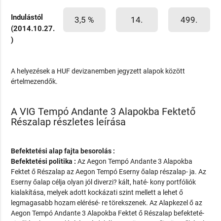
Indulástól
3,5 %
14.
499.
(2014.10.27.
)
A helyezések a HUF devizanemben jegyzett alapok között
értelmezendők.
A VIG Tempó Andante 3 Alapokba Fektető
Részalap részletes leírása
Befektetési alap fajta besorolás :
Befektetési politika :
Az Aegon Tempó Andante 3 Alapokba
Fektet ő Részalap az Aegon Tempó Eserny őalap részalap- ja. Az
Eserny őalap célja olyan jól diverzi? kált, haté- kony portfóliók
kialakítása, melyek adott kockázati szint mellett a lehet ő
legmagasabb hozam elérésé- re törekszenek. Az Alapkezel ő az
Aegon Tempó Andante 3 Alapokba Fektet ő Részalap befekteté-