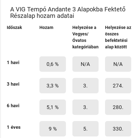
A VIG Tempó Andante 3 Alapokba Fektető
Részalap hozam adatai
Időszak
Hozam
Helyezése a
Helyezése az
Vegyes/
összes
Óvatos
befektetési
kategóriában
alap között
1 havi
0,6 %
N/A
N/A
3 havi
3,3 %
3.
274.
6 havi
5,1 %
3.
280.
1 éves
9 %
5.
330.