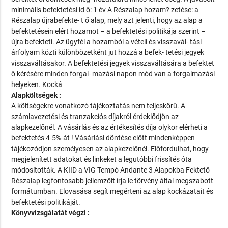
minimális befektetési id ő: 1 év A Részalap hozam? zetése: a
Részalap újrabefekte- t ő alap, mely azt jelenti, hogy az alap a
befektetésein elért hozamot – a befektetési politikája szerint –
újra befekteti. Az ügyfél a hozamból a vételi és visszavál- tási
árfolyam közti különbözetként jut hozzá a befek- tetési jegyek
visszaváltásakor. A befektetési jegyek visszaváltására a befektet
ő kérésére minden forgal- mazási napon mód van a forgalmazási
helyeken. Kocká
Alapköltségek :
A költségekre vonatkozó tájékoztatás nem teljeskörű. A
számlavezetési és tranzakciós díjakról érdeklődjön az
alapkezelőnél. A vásárlás és az értékesítés díja olykor elérheti a
befektetés 4-5%-át ! Vásárlási döntése előtt mindenképpen
tájékozódjon személyesen az alapkezelőnél. Előfordulhat, hogy
megjelenített adatokat és linkeket a legutóbbi frissítés óta
módosították. A KIID a VIG Tempó Andante 3 Alapokba Fektető
Részalap legfontosabb jellemzőit írja le törvény által megszabott
formátumban. Elovasása segít megérteni az alap kockázatait és
befektetési politikáját.
Könyvvizsgálatát végzi :