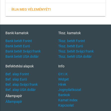
ÍRJA MEG VÉLEMÉNYÉT!
Banki kamatok
Tksz. kamatok
Bank betét Forint
Tksz. betét Forint
Bank betét Euró
Tksz. betét Euró
Bank betét Svájci frank
Tksz. betét Svájci frank
Bank betét USA dollár
Tksz. betét USA dollár
Befektetési alapok
Info
Bef. alap Forint
GY.I.K
Bef. alap Euró
Widget
Bef. alap Svájci frank
Hírek
Bef. alap USA dollár
Jognyilatkozat
Bankok
Állampapír
Kamat index
Állampapír
Kapcsolat