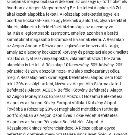
si céljának megvalósítása érdekében az összegy űj- tött t őkét els
ősorban az Aegon Magyarország Be- fektetési Alapkezel ő Zrt.
által kezelt alapokba fekteti. A Részalap befektetési jegyei els
ősorban kockázat- kerül ő ügyfeleknek ajánlottak, olyan befektet
őknek, akiknek a befektetések biztonsága, az alacsony vo-
latilitás a legfontosabb szempont, emellett azonban a betéti
kamatoknál magasabb hozamokat kívánnak elérni. A Részalap
az Aegon Andante Részalapok legkevésbé konzervatív tagja,
amely az alacsony kockázatú kötvény és pénzpiaci alapok mellett
már kis súllyal részvényalapokba, valamint abszolút ho- zamú
alapokba is fektet. A Részalap 10% részvény, 50% kötvény, 20%
pénzpiaci és 20% abszolút hoza- mú alap eszközarányt céloz
meg. A Részalap nem kíván egyik befektetési alapból sem több
mint 20%-os súlyt tartani, kivéve az Aegon Alfa Származtatott
Befektetési Alapot, AEGON Belföldi Kötvény Befektetési Alapot,
az Aegon Moneymaxx Expressz Abszolút Hozamú Befektetési
Alapot és az Aegon Közép-Európai Vállalati Kötvény Alapot.
Továbbá a Részalap 20%-ot meghaladó mértékben tarthatja
portfóliójában az Aegon Ózon Éves T őke- védett Befektetési
Alapot és az Aegon Pénzpiaci Be- fektetési Alapot. A
Részalapnak nincs referenciaindexe. A Részalapban egyedi
befektet ői döntések meg- hozatalára nincs lehet őség. A javasolt