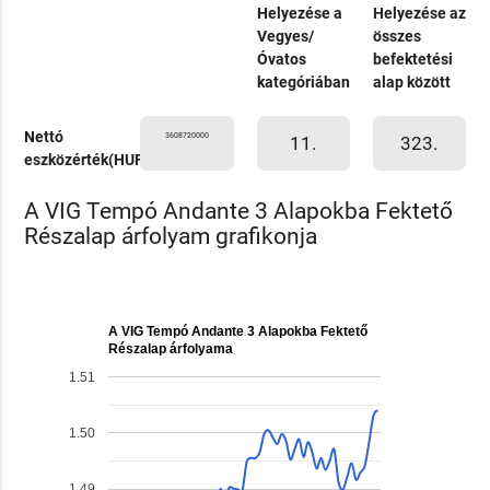
Helyezése a
Helyezése az
Vegyes/
összes
Óvatos
befektetési
kategóriában
alap között
Nettó
3608720000
11.
323.
eszközérték(HUF)
A VIG Tempó Andante 3 Alapokba Fektető
Részalap árfolyam grafikonja
A VIG Tempó Andante 3 Alapokba Fektető
Részalap árfolyama
1.51
1.50
1.49