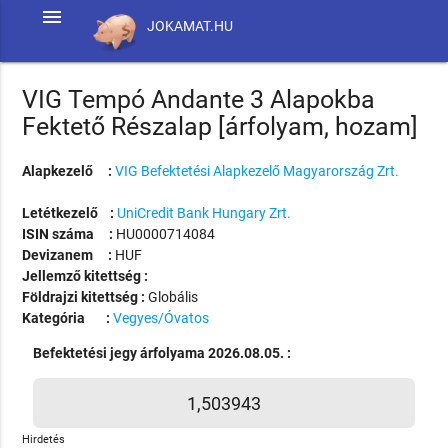
menu
JOKAMAT.HU
VIG Tempó Andante 3 Alapokba
Fektető Részalap [árfolyam, hozam]
Alapkezelő :
VIG Befektetési Alapkezelő Magyarország Zrt.
Letétkezelő :
UniCredit Bank Hungary Zrt.
ISIN száma :
HU0000714084
Devizanem :
HUF
Jellemző kitettség :
Földrajzi kitettség :
Globális
Kategória :
Vegyes/Óvatos
Befektetési jegy árfolyama 2026.08.05. :
1,503943
Hirdetés