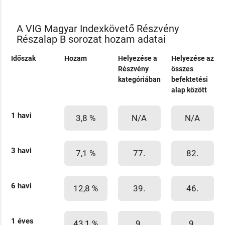
A VIG Magyar Indexkövető Részvény
Részalap B sorozat hozam adatai
Időszak
Hozam
Helyezése a
Helyezése az
Részvény
összes
kategóriában
befektetési
alap között
1 havi
3,8 %
N/A
N/A
3 havi
7,1 %
77.
82.
6 havi
12,8 %
39.
46.
1 éves
43,1 %
9.
9.