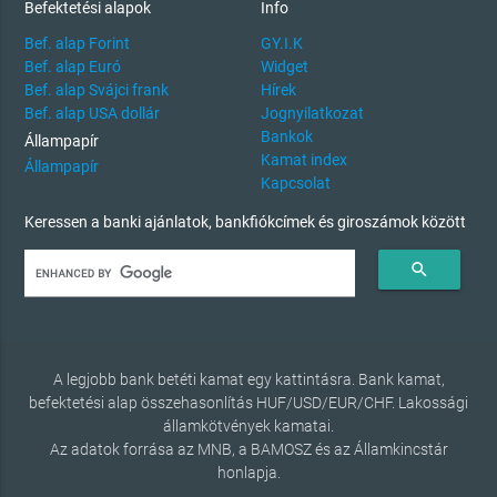
Befektetési alapok
Info
Bef. alap Forint
GY.I.K
Bef. alap Euró
Widget
Bef. alap Svájci frank
Hírek
Bef. alap USA dollár
Jognyilatkozat
Bankok
Állampapír
Kamat index
Állampapír
Kapcsolat
Keressen a banki ajánlatok, bankfiókcímek és giroszámok között
search
A legjobb bank betéti kamat egy kattintásra. Bank kamat,
befektetési alap összehasonlítás HUF/USD/EUR/CHF. Lakossági
államkötvények kamatai.
Az adatok forrása az MNB, a BAMOSZ és az Államkincstár
honlapja.