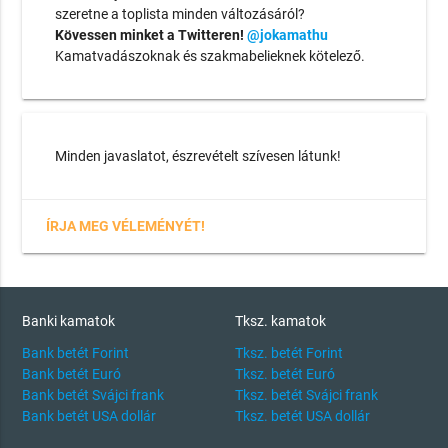
szeretne a toplista minden változásáról?
Kövessen minket a Twitteren!
@jokamathu
Kamatvadászoknak és szakmabelieknek kötelező.
Minden javaslatot, észrevételt szívesen látunk!
ÍRJA MEG VÉLEMÉNYÉT!
Banki kamatok
Tksz. kamatok
Bank betét Forint
Tksz. betét Forint
Bank betét Euró
Tksz. betét Euró
Bank betét Svájci frank
Tksz. betét Svájci frank
Bank betét USA dollár
Tksz. betét USA dollár