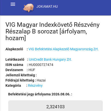
menu
JOKAMAT.HU
VIG Magyar Indexkövető Részvény
Részalap B sorozat [árfolyam,
hozam]
Alapkezelő :
VIG Befektetési Alapkezelő Magyarország Zrt.
Letétkezelő :
UniCredit Bank Hungary Zrt.
ISIN száma :
HU0000727474
Devizanem :
HUF
Jellemző kitettség :
Földrajzi kitettség :
Hazai
Kategória :
Részvény
Befektetési jegy árfolyama 2026.08.06. :
2,324103