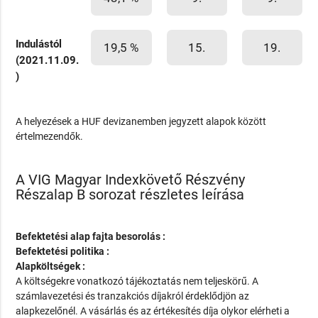
Indulástól
19,5 %
15.
19.
(2021.11.09.
)
A helyezések a HUF devizanemben jegyzett alapok között
értelmezendők.
A VIG Magyar Indexkövető Részvény
Részalap B sorozat részletes leírása
Befektetési alap fajta besorolás :
Befektetési politika :
Alapköltségek :
A költségekre vonatkozó tájékoztatás nem teljeskörű. A
számlavezetési és tranzakciós díjakról érdeklődjön az
alapkezelőnél. A vásárlás és az értékesítés díja olykor elérheti a