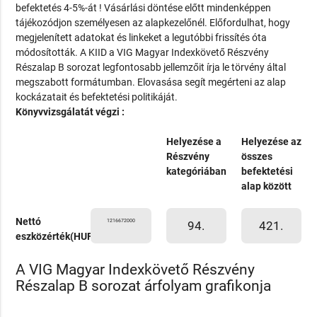
befektetés 4-5%-át ! Vásárlási döntése előtt mindenképpen
tájékozódjon személyesen az alapkezelőnél. Előfordulhat, hogy
megjelenített adatokat és linkeket a legutóbbi frissítés óta
módosították. A KIID a VIG Magyar Indexkövető Részvény
Részalap B sorozat legfontosabb jellemzőit írja le törvény által
megszabott formátumban. Elovasása segít megérteni az alap
kockázatait és befektetési politikáját.
Könyvvizsgálatát végzi :
Helyezése a
Helyezése az
Részvény
összes
kategóriában
befektetési
alap között
Nettó
1216672000
94.
421.
eszközérték(HUF)
A VIG Magyar Indexkövető Részvény
Részalap B sorozat árfolyam grafikonja