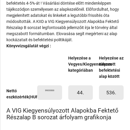
befektetés 4-5%-át ! Vásárlási döntése előtt mindenképpen
tájékozódjon személyesen az alapkezelőnél. Előfordulhat, hogy
megjelenített adatokat és linkeket a legutóbbi frissítés óta
módosították. A KIID a VIG Kiegyensúlyozott Alapokba Fektető
Részalap B sorozat legfontosabb jellemzőit írja le törvény által
megszabott formátumban. Elovasása segít megérteni az alap
kockázatait és befektetési politikáját.
Könyvvizsgálatát végzi :
Helyezése a
Helyezése az
Vegyes/Kiegyensúlyozott
összes
kategóriában
befektetési
alap között
Nettó
59035500
44.
536.
eszközérték(HUF)
A VIG Kiegyensúlyozott Alapokba Fektető
Részalap B sorozat árfolyam grafikonja