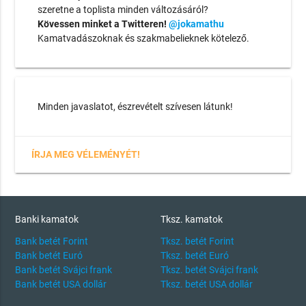
szeretne a toplista minden változásáról?
Kövessen minket a Twitteren!
@jokamathu
Kamatvadászoknak és szakmabelieknek kötelező.
Minden javaslatot, észrevételt szívesen látunk!
ÍRJA MEG VÉLEMÉNYÉT!
Banki kamatok
Tksz. kamatok
Bank betét Forint
Tksz. betét Forint
Bank betét Euró
Tksz. betét Euró
Bank betét Svájci frank
Tksz. betét Svájci frank
Bank betét USA dollár
Tksz. betét USA dollár