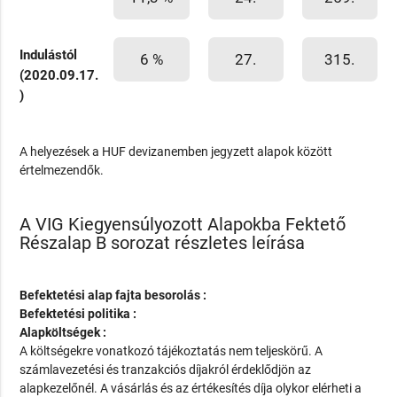
Indulástól
6 %
27.
315.
(2020.09.17.
)
A helyezések a HUF devizanemben jegyzett alapok között
értelmezendők.
A VIG Kiegyensúlyozott Alapokba Fektető
Részalap B sorozat részletes leírása
Befektetési alap fajta besorolás :
Befektetési politika :
Alapköltségek :
A költségekre vonatkozó tájékoztatás nem teljeskörű. A
számlavezetési és tranzakciós díjakról érdeklődjön az
alapkezelőnél. A vásárlás és az értékesítés díja olykor elérheti a