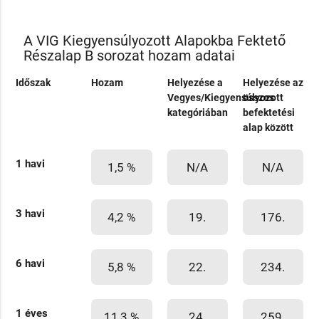
A VIG Kiegyensúlyozott Alapokba Fektető
Részalap B sorozat hozam adatai
Időszak
Hozam
Helyezése a
Helyezése az
Vegyes/Kiegyensúlyozott
összes
kategóriában
befektetési
alap között
1 havi
1,5 %
N/A
N/A
3 havi
4,2 %
19.
176.
6 havi
5,8 %
22.
234.
1 éves
11,3 %
24.
259.