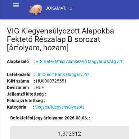
menu
JOKAMAT.HU
VIG Kiegyensúlyozott Alapokba
Fektető Részalap B sorozat
[árfolyam, hozam]
Alapkezelő :
VIG Befektetési Alapkezelő Magyarország Zrt.
Letétkezelő :
UniCredit Bank Hungary Zrt.
ISIN száma :
HU0000725551
Devizanem :
HUF
Jellemző kitettség :
Földrajzi kitettség :
Kategória :
Vegyes/Kiegyensúlyozott
Befektetési jegy árfolyama 2026.08.06. :
1,392312