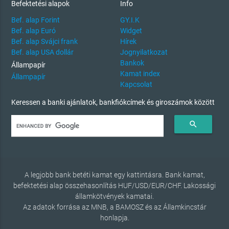
Befektetési alapok
Info
Bef. alap Forint
GY.I.K
Bef. alap Euró
Widget
Bef. alap Svájci frank
Hírek
Bef. alap USA dollár
Jognyilatkozat
Bankok
Állampapír
Kamat index
Állampapír
Kapcsolat
Keressen a banki ajánlatok, bankfiókcímek és giroszámok között
search
A legjobb bank betéti kamat egy kattintásra. Bank kamat,
befektetési alap összehasonlítás HUF/USD/EUR/CHF. Lakossági
államkötvények kamatai.
Az adatok forrása az MNB, a BAMOSZ és az Államkincstár
honlapja.