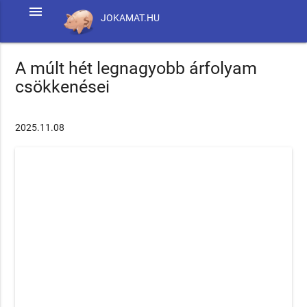
menu
JOKAMAT.HU
A múlt hét legnagyobb árfolyam
csökkenései
2025.11.08