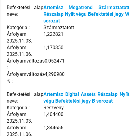
Befektetési alap
Artemisz Megatrend Származtatott
neve:
Részalap Nyílt végu Befektetési jegy W
sorozat
Kategória :
Származtatott
Árfolyam
1,222821
2025.11.03. :
Árfolyam
1,170350
2025.11.06. :
Árfolyamváltozás
-0,052471
:
Árfolyamváltozás
-4,290980
% :
Befektetési alap
Artemisz Digital Assets Részalap Nyílt
neve:
végu Befektetési jegy B sorozat
Kategória :
Részvény
Árfolyam
1,404400
2025.11.03. :
Árfolyam
1,344656
2025.11.06. :