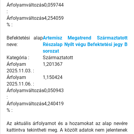
Árfolyamváltozás
-0,059744
:
Árfolyamváltozás
-4,254059
% :
Befektetési alap
Artemisz Megatrend Származtatott
neve:
Részalap Nyílt végu Befektetési jegy B
sorozat
Kategória :
Származtatott
Árfolyam
1,201367
2025.11.03. :
Árfolyam
1,150424
2025.11.06. :
Árfolyamváltozás
-0,050943
:
Árfolyamváltozás
-4,240419
% :
Az aktuális árfolyamot és a hozamokat az alap nevére
kattintva tekintheti meg. A közölt adatok nem jelentenek