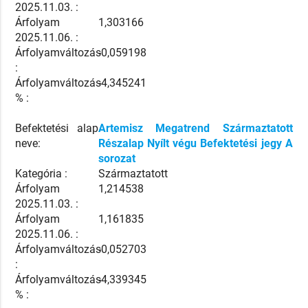
2025.11.03. :
Árfolyam
1,303166
2025.11.06. :
Árfolyamváltozás
-0,059198
:
Árfolyamváltozás
-4,345241
% :
Befektetési alap
Artemisz Megatrend Származtatott
neve:
Részalap Nyílt végu Befektetési jegy A
sorozat
Kategória :
Származtatott
Árfolyam
1,214538
2025.11.03. :
Árfolyam
1,161835
2025.11.06. :
Árfolyamváltozás
-0,052703
:
Árfolyamváltozás
-4,339345
% :