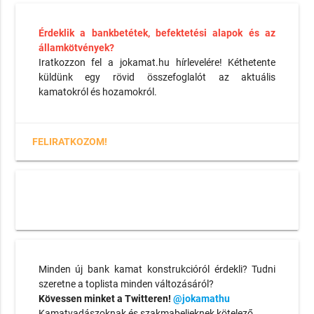
Érdeklik a bankbetétek, befektetési alapok és az
államkötvények?
Iratkozzon fel a jokamat.hu hírlevelére! Kéthetente
küldünk egy rövid összefoglalót az aktuális
kamatokról és hozamokról.
FELIRATKOZOM!
Minden új bank kamat konstrukcióról érdekli? Tudni
szeretne a toplista minden változásáról?
Kövessen minket a Twitteren!
@jokamathu
Kamatvadászoknak és szakmabelieknek kötelező.