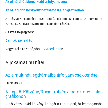
Az elmúlt hét kiemelkedő árfolyamesései
Az öt legjobb Részvény befektetési alap grafikonon
A Részvény kategória HUF alapú, legjobb 5 alapja. A sorrend a
2026.04.25.-i éves hozam adatok alapján készült.
Összes bejegyzés:
Bankok, pénzvilág
Vegye fel hírolvasójába
RSS feedünket
!
A jokamat.hu hírei
Az elmúlt hét legdrámaibb árfolyam csökkenései
2026.08.01
A top 5 Kötvény/Rövid kötvény befektetési alap
grafikonon
A Kötvény/Rövid kötvény kategória HUF alapú, öt legmagasabb