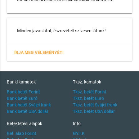
Minden javaslatot, észrevételt szívesen látunk!
ÍRJA MEG VÉLEMÉNYÉT!
Banki kamatok
Tksz. kamatok
Bank betét Forint
Tksz. betét Forint
Bank betét Euró
Tksz. betét Euró
Bank betét Svájci frank
Tksz. betét Svájci frank
Bank betét USA dollár
Tksz. betét USA dollár
Befektetési alapok
Info
Bef. alap Forint
GY.I.K