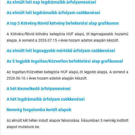
Az elmúlt hét nap legdrámaibb árfolyamesései
Az elmúlt hét legdrámaibb árfolyam csökkenései
A top 5 Kötvény/Rövid kötvény befektetési alap grafikonon
A Kötvény/Rövid kötvény kategória HUF alapú, öt legmagasabb hozamú
alapja. A sorrend a 2026.07.15.-i éves hozam adatok alapján készült.
Az elmúlt hét legnagyobb mértékű árfolyam csökkenései
Az 5 legjobb Ingatlan/Közvetlen befektetési alap grafikonnal
Az Ingatlan/Közvetlen kategória HUF alapú, öt legjobb alapja. A sorrend a
2026.06.10.-i éves hozam adatok alapján készült.
A hét kiemelkedő árfolyamesései
A hét legdrámaibb árfolyam csökkenései
Nemrég forgalomba került alapok
Az elmúlt két héten indult alapok felsorolása. Írásunkban 3 nemrég indított
alapot mutatunk be.