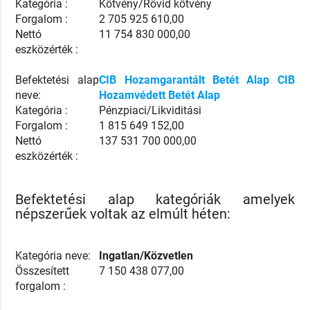
Kategória :
Kötvény/Rövid kötvény
Forgalom :
2 705 925 610,00
Nettó
11 754 830 000,00
eszközérték :
Befektetési alap
CIB Hozamgarantált Betét Alap CIB
neve:
Hozamvédett Betét Alap
Kategória :
Pénzpiaci/Likviditási
Forgalom :
1 815 649 152,00
Nettó
137 531 700 000,00
eszközérték :
Befektetési alap kategóriák amelyek
népszerűek voltak az elmúlt héten:
Kategória neve:
Ingatlan/Közvetlen
Összesített
7 150 438 077,00
forgalom :