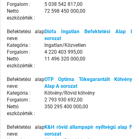
Forgalom :
5 038 542 817,00
Nettó
72 598 450 000,00
eszközérték :
Befektetési alap
Diófa Ingatlan Befektetési Alap I
neve:
sorozat
Kategória :
Ingatlan/Közvetlen
Forgalom :
4 220 403 995,00
Nettó
11 496 320 000,00
eszközérték :
Befektetési alap
OTP Optima Tőkegarantált Kötvény
neve:
Alap A sorozat
Kategória :
Kötvény/Rövid kötvény
Forgalom :
2 793 930 692,00
Nettó
350 295 400 000,00
eszközérték :
Befektetési alap
K&H rövid állampapír nyíltvégű alap F
neve:
sorozat