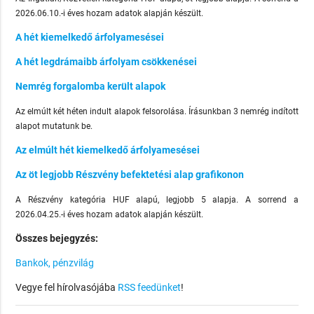
2026.06.10.-i éves hozam adatok alapján készült.
A hét kiemelkedő árfolyamesései
A hét legdrámaibb árfolyam csökkenései
Nemrég forgalomba került alapok
Az elmúlt két héten indult alapok felsorolása. Írásunkban 3 nemrég indított
alapot mutatunk be.
Az elmúlt hét kiemelkedő árfolyamesései
Az öt legjobb Részvény befektetési alap grafikonon
A Részvény kategória HUF alapú, legjobb 5 alapja. A sorrend a
2026.04.25.-i éves hozam adatok alapján készült.
Összes bejegyzés:
Bankok, pénzvilág
Vegye fel hírolvasójába
RSS feedünket
!