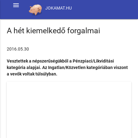
menu
JOKAMAT.HU
A hét kiemelkedő forgalmai
2016.05.30
Vesztettek a népszerűségükből a Pénzpiaci/Likviditási
kategória alapjai. Az Ingatlan/Közvetlen kategóriában viszont
a vevők voltak túlsúlyban.