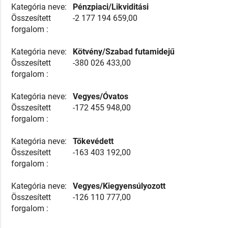
Kategória neve:
Pénzpiaci/Likviditási
Összesített
-2 177 194 659,00
forgalom :
Kategória neve:
Kötvény/Szabad futamidejű
Összesített
-380 026 433,00
forgalom :
Kategória neve:
Vegyes/Óvatos
Összesített
-172 455 948,00
forgalom :
Kategória neve:
Tőkevédett
Összesített
-163 403 192,00
forgalom :
Kategória neve:
Vegyes/Kiegyensúlyozott
Összesített
-126 110 777,00
forgalom :