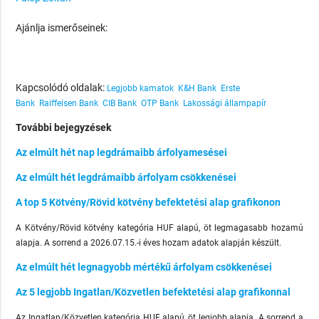
Ajánlja ismerőseinek:
Kapcsolódó oldalak:
Legjobb kamatok
K&H Bank
Erste
Bank
Raiffeisen Bank
CIB Bank
OTP Bank
Lakossági állampapír
További bejegyzések
Az elmúlt hét nap legdrámaibb árfolyamesései
Az elmúlt hét legdrámaibb árfolyam csökkenései
A top 5 Kötvény/Rövid kötvény befektetési alap grafikonon
A Kötvény/Rövid kötvény kategória HUF alapú, öt legmagasabb hozamú
alapja. A sorrend a 2026.07.15.-i éves hozam adatok alapján készült.
Az elmúlt hét legnagyobb mértékű árfolyam csökkenései
Az 5 legjobb Ingatlan/Közvetlen befektetési alap grafikonnal
Az Ingatlan/Közvetlen kategória HUF alapú, öt legjobb alapja. A sorrend a