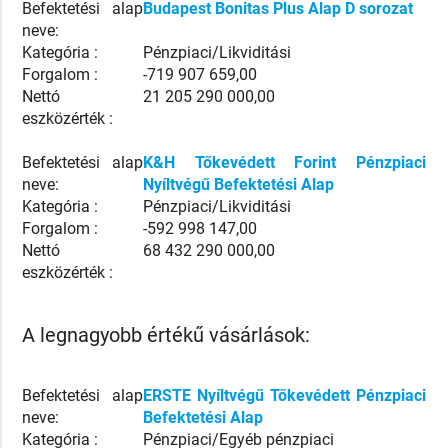
Befektetési alap
Budapest Bonitas Plus Alap D sorozat
neve:
Kategória :
Pénzpiaci/Likviditási
Forgalom :
-719 907 659,00
Nettó
21 205 290 000,00
eszközérték :
Befektetési alap
K&H Tőkevédett Forint Pénzpiaci
neve:
Nyíltvégű Befektetési Alap
Kategória :
Pénzpiaci/Likviditási
Forgalom :
-592 998 147,00
Nettó
68 432 290 000,00
eszközérték :
A legnagyobb értékű vásárlások:
Befektetési alap
ERSTE Nyíltvégű Tőkevédett Pénzpiaci
neve:
Befektetési Alap
Kategória :
Pénzpiaci/Egyéb pénzpiaci