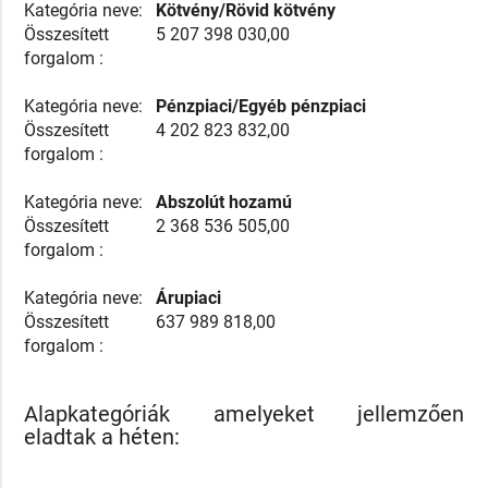
Kategória neve:
Kötvény/Rövid kötvény
Összesített
5 207 398 030,00
forgalom :
Kategória neve:
Pénzpiaci/Egyéb pénzpiaci
Összesített
4 202 823 832,00
forgalom :
Kategória neve:
Abszolút hozamú
Összesített
2 368 536 505,00
forgalom :
Kategória neve:
Árupiaci
Összesített
637 989 818,00
forgalom :
Alapkategóriák amelyeket jellemzően
eladtak a héten: