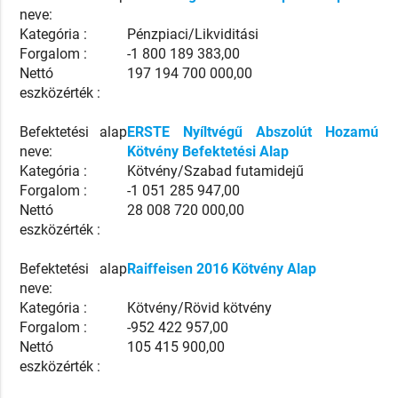
neve:
Kategória :
Pénzpiaci/Likviditási
Forgalom :
-1 800 189 383,00
Nettó
197 194 700 000,00
eszközérték :
Befektetési alap
ERSTE Nyíltvégű Abszolút Hozamú
neve:
Kötvény Befektetési Alap
Kategória :
Kötvény/Szabad futamidejű
Forgalom :
-1 051 285 947,00
Nettó
28 008 720 000,00
eszközérték :
Befektetési alap
Raiffeisen 2016 Kötvény Alap
neve:
Kategória :
Kötvény/Rövid kötvény
Forgalom :
-952 422 957,00
Nettó
105 415 900,00
eszközérték :