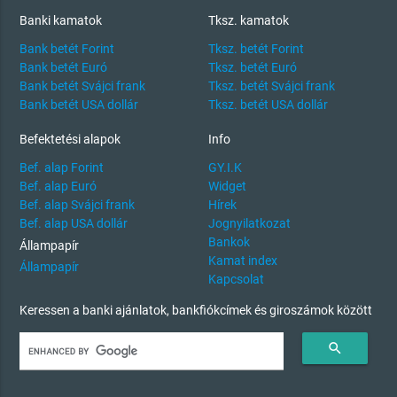
Banki kamatok
Tksz. kamatok
Bank betét Forint
Tksz. betét Forint
Bank betét Euró
Tksz. betét Euró
Bank betét Svájci frank
Tksz. betét Svájci frank
Bank betét USA dollár
Tksz. betét USA dollár
Befektetési alapok
Info
Bef. alap Forint
GY.I.K
Bef. alap Euró
Widget
Bef. alap Svájci frank
Hírek
Bef. alap USA dollár
Jognyilatkozat
Bankok
Állampapír
Kamat index
Állampapír
Kapcsolat
Keressen a banki ajánlatok, bankfiókcímek és giroszámok között
search