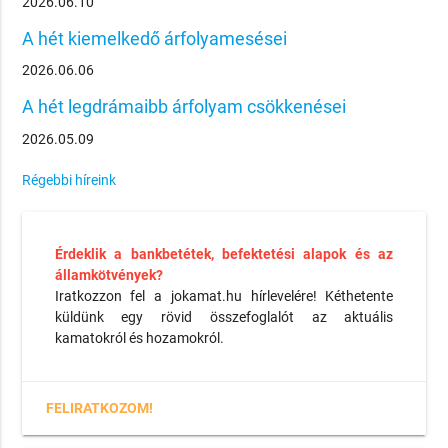
2026.06.10
A hét kiemelkedő árfolyamesései
2026.06.06
A hét legdrámaibb árfolyam csökkenései
2026.05.09
Régebbi híreink
Érdeklik a bankbetétek, befektetési alapok és az
államkötvények?
Iratkozzon fel a jokamat.hu hírlevelére! Kéthetente
küldünk egy rövid összefoglalót az aktuális
kamatokról és hozamokról.
FELIRATKOZOM!