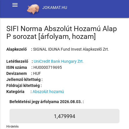
menu
JOKAMAT.HU
SIFI Norma Abszolút Hozamú Alap
P sorozat [árfolyam, hozam]
Alapkezelő :
SIGNAL IDUNA Fund Invest Alapkezelő Zrt.
Letétkezelő :
UniCredit Bank Hungary Zrt.
ISIN száma :
HU0000719695
Devizanem :
HUF
Jellemző kitettség :
Földrajzi kitettség :
Kategória :
Abszolút hozamú
Befektetési jegy árfolyama 2026.08.03. :
1,479994
Hirdetés