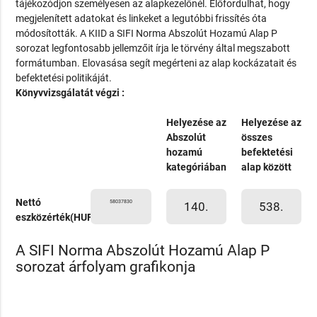
tájékozódjon személyesen az alapkezelőnél. Előfordulhat, hogy
megjelenített adatokat és linkeket a legutóbbi frissítés óta
módosították. A KIID a SIFI Norma Abszolút Hozamú Alap P
sorozat legfontosabb jellemzőit írja le törvény által megszabott
formátumban. Elovasása segít megérteni az alap kockázatait és
befektetési politikáját.
Könyvvizsgálatát végzi :
Helyezése az
Helyezése az
Abszolút
összes
hozamú
befektetési
kategóriában
alap között
Nettó
58037830
140.
538.
eszközérték(HUF)
A SIFI Norma Abszolút Hozamú Alap P
sorozat árfolyam grafikonja