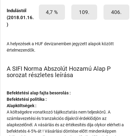
Indulástól
4,7 %
109.
406.
(2018.01.16.
)
A helyezések a HUF devizanemben jegyzett alapok között
értelmezendők.
A SIFI Norma Abszolút Hozamú Alap P
sorozat részletes leírása
Befektetési alap fajta besorolás :
Befektetési politika :
Alapköltségek :
A költségekre vonatkozó tájékoztatás nem teljeskörű. A
számlavezetési és tranzakciós díjakról érdeklődjön az
alapkezelőnél. A vásárlás és az értékesítés díja olykor elérheti a
befektetés 4-5%-át ! Vásárlási döntése előtt mindenképpen