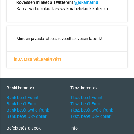
Kövessen minket a Twitteren!
@jokamathu
Kamatvadászoknak és szakmabelieknek kötelező.
Minden javaslatot, észrevételt szívesen látunk!
ÍRJA MEG VÉLEMÉNYÉT!
Banki kamatok
Tksz. kamatok
Bank betét Forint
Tksz. betét Forint
Bank betét Euró
Tksz. betét Euró
Bank betét Svájci frank
Tksz. betét Svájci frank
Bank betét USA dollár
Tksz. betét USA dollár
Befektetési alapok
Info