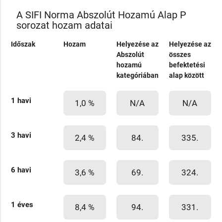
A SIFI Norma Abszolút Hozamú Alap P
sorozat hozam adatai
Időszak
Hozam
Helyezése az
Helyezése az
Abszolút
összes
hozamú
befektetési
kategóriában
alap között
1 havi
1,0 %
N/A
N/A
3 havi
2,4 %
84.
335.
6 havi
3,6 %
69.
324.
1 éves
8,4 %
94.
331.