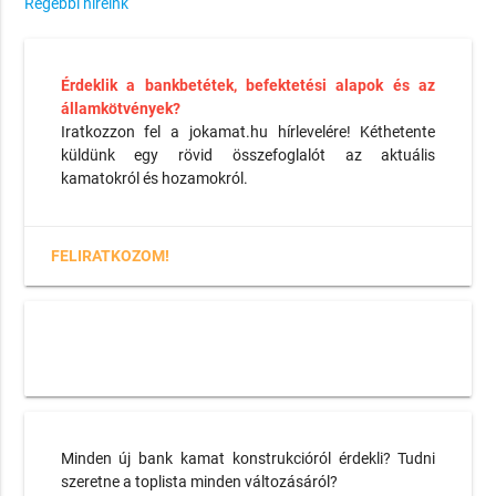
Régebbi híreink
Érdeklik a bankbetétek, befektetési alapok és az
államkötvények?
Iratkozzon fel a jokamat.hu hírlevelére! Kéthetente
küldünk egy rövid összefoglalót az aktuális
kamatokról és hozamokról.
FELIRATKOZOM!
Minden új bank kamat konstrukcióról érdekli? Tudni
szeretne a toplista minden változásáról?