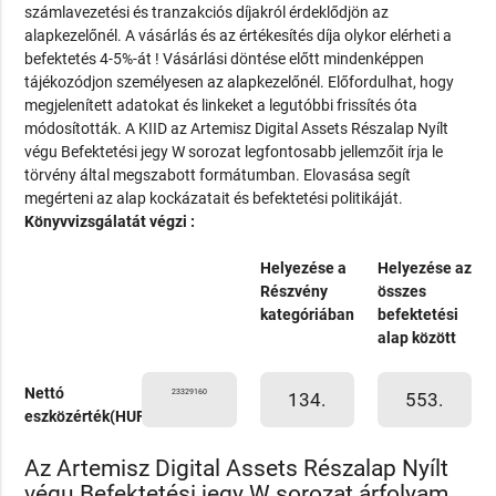
számlavezetési és tranzakciós díjakról érdeklődjön az
alapkezelőnél. A vásárlás és az értékesítés díja olykor elérheti a
befektetés 4-5%-át ! Vásárlási döntése előtt mindenképpen
tájékozódjon személyesen az alapkezelőnél. Előfordulhat, hogy
megjelenített adatokat és linkeket a legutóbbi frissítés óta
módosították. A KIID az Artemisz Digital Assets Részalap Nyílt
végu Befektetési jegy W sorozat legfontosabb jellemzőit írja le
törvény által megszabott formátumban. Elovasása segít
megérteni az alap kockázatait és befektetési politikáját.
Könyvvizsgálatát végzi :
Helyezése a
Helyezése az
Részvény
összes
kategóriában
befektetési
alap között
Nettó
23329160
134.
553.
eszközérték(HUF)
Az Artemisz Digital Assets Részalap Nyílt
végu Befektetési jegy W sorozat árfolyam