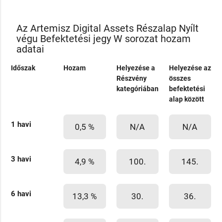
Az Artemisz Digital Assets Részalap Nyílt
végu Befektetési jegy W sorozat hozam
adatai
Időszak
Hozam
Helyezése a
Helyezése az
Részvény
összes
kategóriában
befektetési
alap között
1 havi
0,5 %
N/A
N/A
3 havi
4,9 %
100.
145.
6 havi
13,3 %
30.
36.