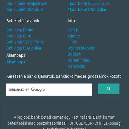
Bank betét Svájci frank
Tksz. betét Svájci frank
Bank betét USA dollár
Tksz. betét USA dollár
Befektetési alapok
Info
Bef. alap Forint
GY.I.K
Bef. alap Euró
Widget
Bef. alap Svájci frank
Hírek
Bef. alap USA dollár
Jognyilatkozat
Bankok
Állampapír
Kamat index
Állampapír
Kapcsolat
Keressen a banki ajánlatok, bankfiókcímek és giroszámok között
search
A legjobb bank betéti kamat egy kattintásra. Bank kamat,
befektetési alap összehasonlítás HUF/USD/EUR/CHF. Lakossági