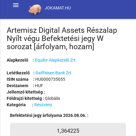
menu
JOKAMAT.HU
Artemisz Digital Assets Részalap
Nyílt végu Befektetési jegy W
sorozat [árfolyam, hozam]
Alapkezelő :
Equilor Alapkezelő Zrt.
Letétkezelő :
Raiffeisen Bank Zrt.
ISIN száma :
HU0000735055
Devizanem :
HUF
Jellemző kitettség :
Földrajzi kitettség :
Globális
Kategória :
Részvény
Befektetési jegy árfolyama 2026.08.06. :
1,364225