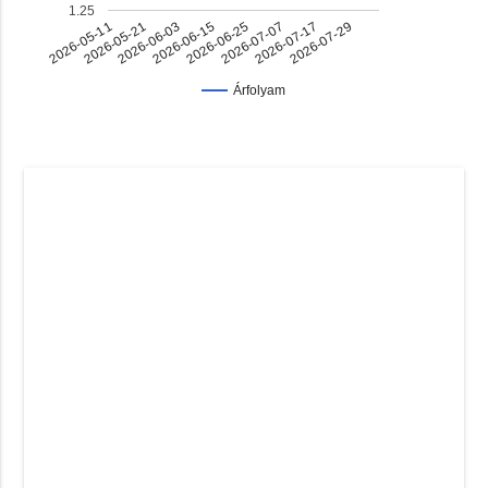
1.25
2026-07-17
2026-06-03
2026-06-25
2026-05-11
2026-07-29
2026-06-15
2026-07-07
2026-05-21
Árfolyam