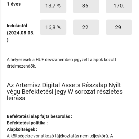
1 éves
13,7 %
86.
170.
Indulástól
16,8 %
22.
29.
(2024.08.05.
)
A helyezések a HUF devizanemben jegyzett alapok között
értelmezendők.
Az Artemisz Digital Assets Részalap Nyílt
végu Befektetési jegy W sorozat részletes
leírása
Befektetési alap fajta besorolás :
Befektetési politika :
Alapköltségek :
A költségekre vonatkozó tájékoztatás nem teljeskörű. A