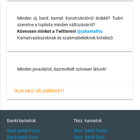
Minden új bank kamat konstrukcióról érdekli? Tudni
szeretne a toplista minden változásáról?
Kövessen minket a Twitteren!
@jokamathu
Kamatvadászoknak és szakmabelieknek kötelező.
Minden javaslatot, észrevételt szívesen látunk!
ÍRJA MEG VÉLEMÉNYÉT!
Banki kamatok
Tksz. kamatok
Bank betét Forint
Tksz. betét Forint
Bank betét Euró
Tksz. betét Euró