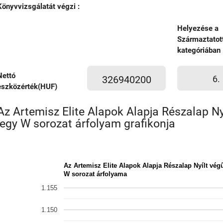
Könyvvizsgálatát végzi :
Helyezése a
Származtatot
kategóriában
Nettó
326940200
6.
eszközérték(HUF)
Az Artemisz Elite Alapok Alapja Részalap Ny
jegy W sorozat árfolyam grafikonja
Az Artemisz Elite Alapok Alapja Részalap Nyílt végű
W sorozat árfolyama
1.155
1.150