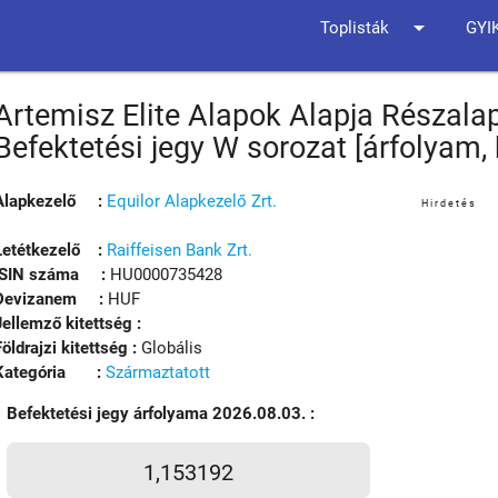
arrow_drop_down
Toplisták
GYI
Artemisz Elite Alapok Alapja Részalap
Befektetési jegy W sorozat [árfolyam
Alapkezelő :
Equilor Alapkezelő Zrt.
Hirdetés
Letétkezelő :
Raiffeisen Bank Zrt.
ISIN száma :
HU0000735428
Devizanem :
HUF
Jellemző kitettség :
Földrajzi kitettség :
Globális
Kategória :
Származtatott
Befektetési jegy árfolyama 2026.08.03. :
1,153192