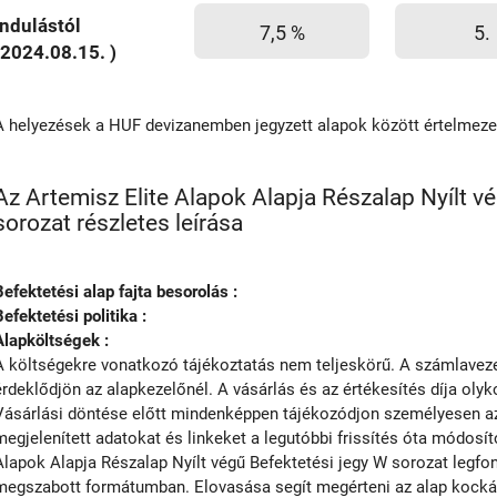
Indulástól
7,5 %
5.
(2024.08.15. )
A helyezések a HUF devizanemben jegyzett alapok között értelmez
Az Artemisz Elite Alapok Alapja Részalap Nyílt v
sorozat részletes leírása
Befektetési alap fajta besorolás :
Befektetési politika :
Alapköltségek :
A költségekre vonatkozó tájékoztatás nem teljeskörű. A számlavezet
érdeklődjön az alapkezelőnél. A vásárlás és az értékesítés díja olyko
Vásárlási döntése előtt mindenképpen tájékozódjon személyesen az 
megjelenített adatokat és linkeket a legutóbbi frissítés óta módosít
Alapok Alapja Részalap Nyílt végű Befektetési jegy W sorozat legfont
megszabott formátumban. Elovasása segít megérteni az alap kockázat