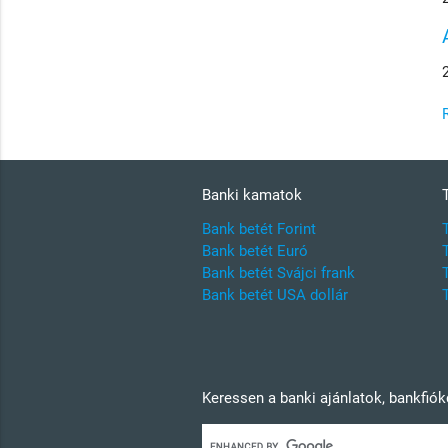
Banki kamatok
Bank betét Forint
Bank betét Euró
Bank betét Svájci frank
Bank betét USA dollár
Keressen a banki ajánlatok, bankfió