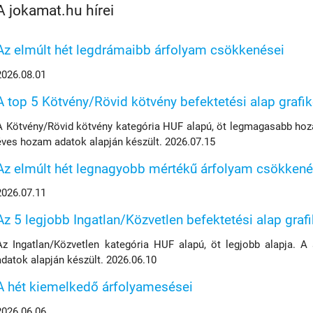
A jokamat.hu hírei
Az elmúlt hét legdrámaibb árfolyam csökkenései
2026.08.01
A top 5 Kötvény/Rövid kötvény befektetési alap grafi
A Kötvény/Rövid kötvény kategória HUF alapú, öt legmagasabb hoza
éves hozam adatok alapján készült. 2026.07.15
Az elmúlt hét legnagyobb mértékű árfolyam csökkené
2026.07.11
Az 5 legjobb Ingatlan/Közvetlen befektetési alap graf
Az Ingatlan/Közvetlen kategória HUF alapú, öt legjobb alapja. A
adatok alapján készült. 2026.06.10
A hét kiemelkedő árfolyamesései
2026.06.06