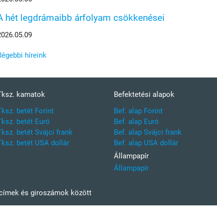
A hét legdrámaibb árfolyam csökkenései
2026.05.09
Régebbi híreink
Tksz. kamatok
Befektetési alapok
Tksz. betét Forint
Bef. alap Forint
Tksz. betét Euró
Bef. alap Euró
Tksz. betét Svájci frank
Bef. alap Svájci frank
Tksz. betét USA dollár
Bef. alap USA dollár
Állampapír
Állampapír
kcímek és giroszámok között