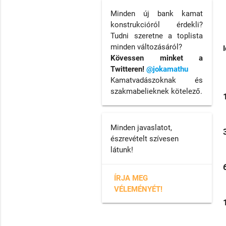
Minden új bank kamat
konstrukcióról érdekli?
Tudni szeretne a toplista
minden változásáról?
Kövessen minket a
Twitteren!
@jokamathu
Kamatvadászoknak és
szakmabelieknek kötelező.
Minden javaslatot,
észrevételt szívesen
látunk!
ÍRJA MEG
VÉLEMÉNYÉT!