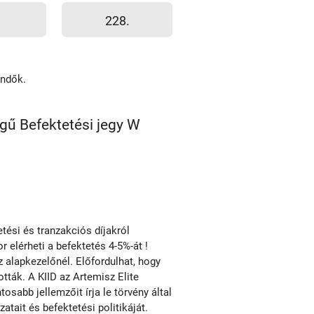
228.
endők.
égű Befektetési jegy W
ési és tranzakciós díjakról
r elérheti a befektetés 4-5%-át !
alapkezelőnél. Előfordulhat, hogy
ották. A KIID az Artemisz Elite
osabb jellemzőit írja le törvény által
ait és befektetési politikáját.