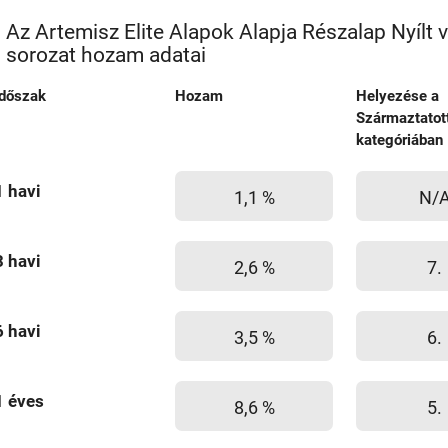
Az Artemisz Elite Alapok Alapja Részalap Nyílt 
sorozat hozam adatai
Időszak
Hozam
Helyezése a
Származtatot
kategóriában
1 havi
1,1 %
N/
3 havi
2,6 %
7.
6 havi
3,5 %
6.
1 éves
8,6 %
5.