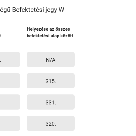
végű Befektetési jegy W
Helyezése az összes
t
befektetési alap között
A
N/A
315.
331.
320.