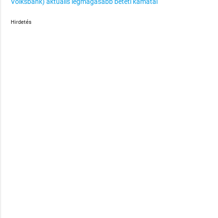
Volksbank) aktuális legmagasabb betéti kamatai
Hirdetés