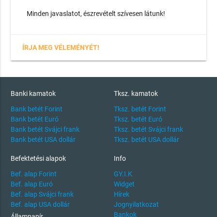
Minden javaslatot, észrevételt szívesen látunk!
ÍRJA MEG VÉLEMÉNYÉT!
Banki kamatok
Tksz. kamatok
Bank betét Forint
Tksz. betét Forint
Bank betét Euró
Tksz. betét Euró
Bank betét Svájci frank
Tksz. betét Svájci frank
Bank betét USA dollár
Tksz. betét USA dollár
Befektetési alapok
Info
Bef. alap Forint
GY.I.K
Bef. alap Euró
Widget
Bef. alap Svájci frank
Hírek
Bef. alap USA dollár
Jognyilatkozat
Bankok
Állampapír