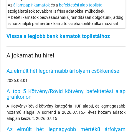
Az
állampapír kamatok
és a
befektetési alap toplista
szolgáltatások továbbra is friss adatokkal működnek.
A betéti kamatok beovasásának újraindításán dolgozunk, addig
is használják partnerünk kamatösszehasonlító alkalmazását.
Vissza a legjobb bank kamatok toplistáihoz
A jokamat.hu hírei
Az elmúlt hét legdrámaibb árfolyam csökkenései
2026.08.01
A top 5 Kötvény/Rövid kötvény befektetési alap
grafikonon
A Kötvény/Rövid kötvény kategória HUF alapú, öt legmagasabb
hozamú alapja. A sorrend a 2026.07.15.-i éves hozam adatok
alapján készült. 2026.07.15
Az elmúlt hét legnagyobb mértékű árfolyam