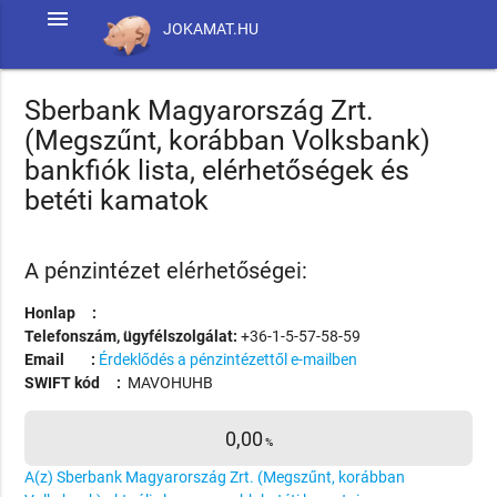
menu
JOKAMAT.HU
Sberbank Magyarország Zrt.
(Megszűnt, korábban Volksbank)
bankfiók lista, elérhetőségek és
betéti kamatok
A pénzintézet elérhetőségei:
Honlap :
Telefonszám, ügyfélszolgálat:
+36-1-5-57-58-59
Email :
Érdeklődés a pénzintézettől e-mailben
SWIFT kód :
MAVOHUHB
0,00
%
A(z) Sberbank Magyarország Zrt. (Megszűnt, korábban