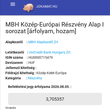
menu
JOKAMAT.HU
MBH Közép-Európai Részvény Alap I
sorozat [árfolyam, hozam]
Alapkezelő :
MBH Alapkezelő Zrt.
Letétkezelő :
UniCredit Bank Hungary Zrt.
ISIN száma :
HU0000715479
Devizanem :
HUF
Jellemző kitettség :
Földrajzi kitettség :
Közép-Kelet-Európa
Kategória :
Részvény
Befektetési jegy árfolyama 2026.08.05. :
3,705357
Hirdetés