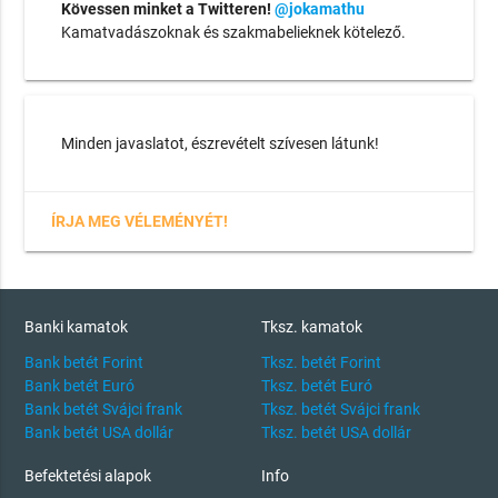
Kövessen minket a Twitteren!
@jokamathu
Kamatvadászoknak és szakmabelieknek kötelező.
Minden javaslatot, észrevételt szívesen látunk!
ÍRJA MEG VÉLEMÉNYÉT!
Banki kamatok
Tksz. kamatok
Bank betét Forint
Tksz. betét Forint
Bank betét Euró
Tksz. betét Euró
Bank betét Svájci frank
Tksz. betét Svájci frank
Bank betét USA dollár
Tksz. betét USA dollár
Befektetési alapok
Info