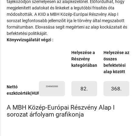
tájékozódjon személyesen az alapkezelőnél. Előfordulhat, hogy
megjelenített adatokat és linkeket a legutóbbi frissítés óta
módosították. A KIID a MBH Közép-Európai Részvény Alap I
sorozat legfontosabb jellemzőit írja le törvény által megszabott
formátumban. Elovasása segít megérteni az alap kockázatait és
befektetési politikáját.
Könyvvizsgálatát végzi :
Helyezése a
Helyezése az
Részvény
összes
kategóriában
befektetési
alap között
Nettó
2240602000
82.
368.
eszközérték(HUF)
A MBH Közép-Európai Részvény Alap I
sorozat árfolyam grafikonja