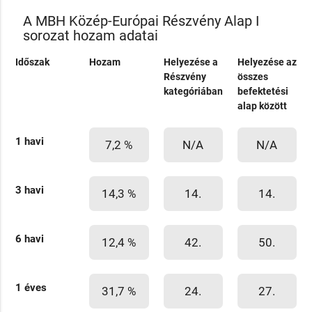
A MBH Közép-Európai Részvény Alap I
sorozat hozam adatai
Időszak
Hozam
Helyezése a
Helyezése az
Részvény
összes
kategóriában
befektetési
alap között
1 havi
7,2 %
N/A
N/A
3 havi
14,3 %
14.
14.
6 havi
12,4 %
42.
50.
1 éves
31,7 %
24.
27.