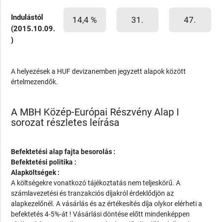
Indulástól
14,4 %
31.
47.
(2015.10.09.
)
A helyezések a HUF devizanemben jegyzett alapok között
értelmezendők.
A MBH Közép-Európai Részvény Alap I
sorozat részletes leírása
Befektetési alap fajta besorolás :
Befektetési politika :
Alapköltségek :
A költségekre vonatkozó tájékoztatás nem teljeskörű. A
számlavezetési és tranzakciós díjakról érdeklődjön az
alapkezelőnél. A vásárlás és az értékesítés díja olykor elérheti a
befektetés 4-5%-át ! Vásárlási döntése előtt mindenképpen