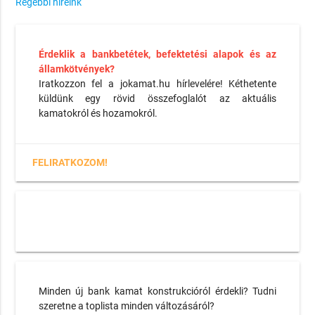
Régebbi híreink
Érdeklik a bankbetétek, befektetési alapok és az
államkötvények?
Iratkozzon fel a jokamat.hu hírlevelére! Kéthetente
küldünk egy rövid összefoglalót az aktuális
kamatokról és hozamokról.
FELIRATKOZOM!
Minden új bank kamat konstrukcióról érdekli? Tudni
szeretne a toplista minden változásáról?