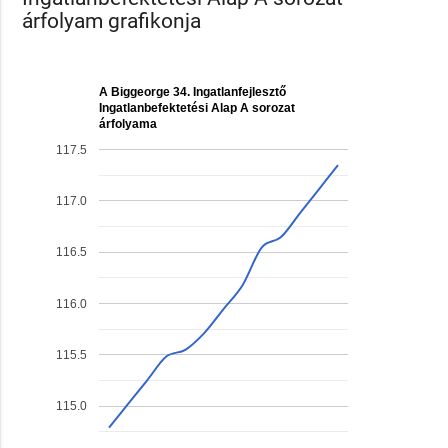
árfolyam grafikonja
A Biggeorge 34. Ingatlanfejlesztő
Ingatlanbefektetési Alap A sorozat
árfolyama
117.5
117.0
116.5
116.0
115.5
115.0