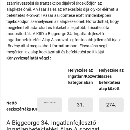
számlavezetési és tranzakciós díjakról érdeklődjön az
alapkezelőnél. A vásárlás és az értékesítés díja olykor elérheti a
befektetés 4-5%-át ! Vásárlási döntése előtt mindenképpen
tájékozódjon személyesen az alapkezelőnél. Előfordulhat, hogy
megjelenített adatokat és linkeket a legutóbbi frissítés óta
módosították. A KIID a Biggeorge 34. Ingatlanfejlesztő
Ingatlanbefektetési Alap A sorozat legfontosabb jellemzőit írja le
törvény által megszabott formátumban. Elovasása segít
megérteni az alap kockázatait és befektetési politikáját.
Könyvvizsgálatát végzi :
Helyezése az
Helyezése az
Ingatlan/Közvetlen
összes
kategóriában
befektetési
alap között
Nettó
5535715000
31.
274.
eszközérték(HUF)
A Biggeorge 34. Ingatlanfejlesztő
Ingatlanbefektetési Alap A sorozat