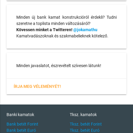
Minden új bank kamat konstrukcióról érdekli? Tudni
szeretne a toplista minden változásáról?
Kövessen minket a Twitteren!
@jokamathu
Kamatvadászoknak és szakmabelieknek kötelező.
Minden javaslatot, észrevételt szívesen látunk!
ÍRJA MEG VÉLEMÉNYÉT!
Banki kamatok
Tksz. kamatok
Bank betét Forint
Tksz. betét Forint
Bank betét Euró
Tksz. betét Euró