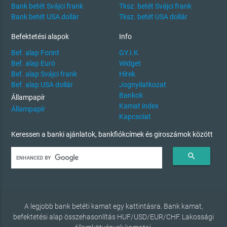
Bank betét Svájci frank
Tksz. betét Svájci frank
Bank betét USA dollár
Tksz. betét USA dollár
Befektetési alapok
Info
Bef. alap Forint
GY.I.K
Bef. alap Euró
Widget
Bef. alap Svájci frank
Hírek
Bef. alap USA dollár
Jognyilatkozat
Bankok
Állampapír
Kamat index
Állampapír
Kapcsolat
Keressen a banki ajánlatok, bankfiókcímek és giroszámok között
search
A legjobb bank betéti kamat egy kattintásra. Bank kamat,
befektetési alap összehasonlítás HUF/USD/EUR/CHF. Lakossági