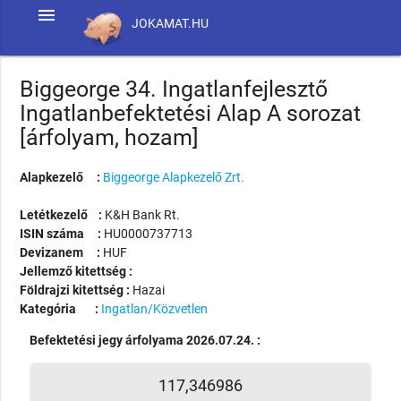
menu
JOKAMAT.HU
Biggeorge 34. Ingatlanfejlesztő
Ingatlanbefektetési Alap A sorozat
[árfolyam, hozam]
Alapkezelő :
Biggeorge Alapkezelő Zrt.
Letétkezelő :
K&H Bank Rt.
ISIN száma :
HU0000737713
Devizanem :
HUF
Jellemző kitettség :
Földrajzi kitettség :
Hazai
Kategória :
Ingatlan/Közvetlen
Befektetési jegy árfolyama 2026.07.24. :
117,346986