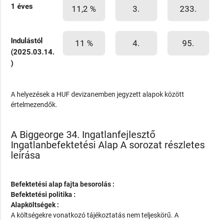
1 éves
11,2 %
3.
233.
Indulástól
11 %
4.
95.
(2025.03.14.
)
A helyezések a HUF devizanemben jegyzett alapok között
értelmezendők.
A Biggeorge 34. Ingatlanfejlesztő
Ingatlanbefektetési Alap A sorozat részletes
leírása
Befektetési alap fajta besorolás :
Befektetési politika :
Alapköltségek :
A költségekre vonatkozó tájékoztatás nem teljeskörű. A