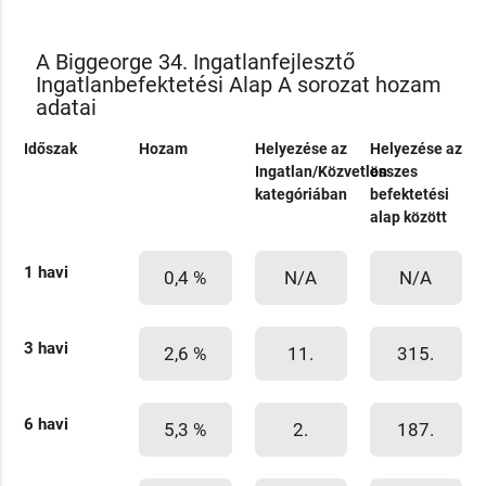
A Biggeorge 34. Ingatlanfejlesztő
Ingatlanbefektetési Alap A sorozat hozam
adatai
Időszak
Hozam
Helyezése az
Helyezése az
Ingatlan/Közvetlen
összes
kategóriában
befektetési
alap között
1 havi
0,4 %
N/A
N/A
3 havi
2,6 %
11.
315.
6 havi
5,3 %
2.
187.