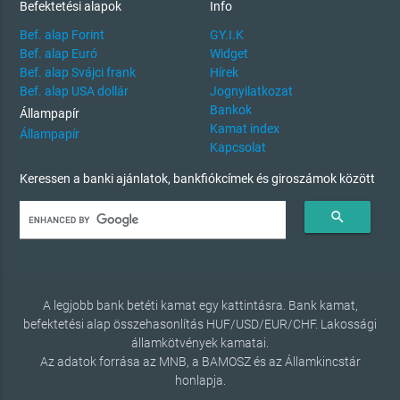
Befektetési alapok
Info
Bef. alap Forint
GY.I.K
Bef. alap Euró
Widget
Bef. alap Svájci frank
Hírek
Bef. alap USA dollár
Jognyilatkozat
Bankok
Állampapír
Kamat index
Állampapír
Kapcsolat
Keressen a banki ajánlatok, bankfiókcímek és giroszámok között
search
A legjobb bank betéti kamat egy kattintásra. Bank kamat,
befektetési alap összehasonlítás HUF/USD/EUR/CHF. Lakossági
államkötvények kamatai.
Az adatok forrása az MNB, a BAMOSZ és az Államkincstár
honlapja.