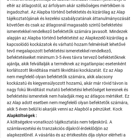
eltér az átlagostól, az árfolyam akár szélsőséges mértékben is
ingadozhat. Az Alapba történő befektetés és kizárólag az Alap
tájékoztatójának és kezelési szabályzatának áttanulmányozását
követően és csak az átlagosnál magasabb szintű befektetési
ismeretekkel rendelkező befektetők számára javasolt. Mindezek
alapján az Alapba történő befektetést az Alapkezelő kizárólag a
kapcsolódó kockázatok és várható hozam felmérését lehetővé
tevő megalapozott befektetési ismeretekkel rendelkező,
befektetéseiket minimum 3-5 éves távra tervező befektetőknek
ajánlja, akik felvállalják a terméknek az ingatlanpiac esetenként
korlátozott likviditása miatti likviditási kockázatát. Ez az Alap
nem megfelelő olyan befektetők számára, akik alacsony
kockázatú és kiegyensúlyozott hozamú, akár már rövid távon is
nagy fokú likviditást mutató befektetési lehetőséget keresnek és
befektetési ismereteik nem haladják meg az átlagos mértéket. Ez
az Alap adott esetben nem megfelelő olyan befektetők számára,
akik 5 éven belül ki akarják venni az Alapból a pénzüket. Kock
Alapköltségek :
A költségekre vonatkozó tájékoztatás nem teljeskörű. A
számlavezetési és tranzakciós díjakról érdeklődjön az
alapkezelőnél. A vásárlás és az értékesítés díja olykor elérheti a