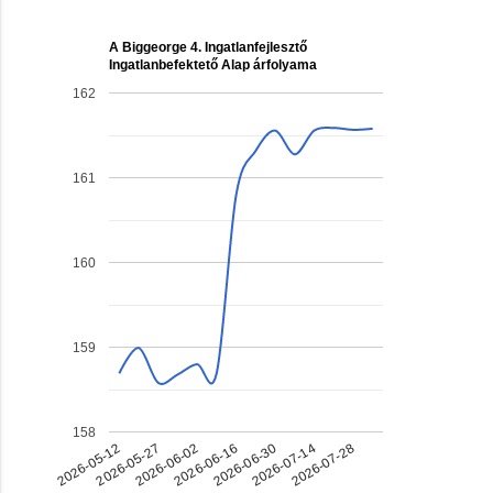
A Biggeorge 4. Ingatlanfejlesztő
Ingatlanbefektető Alap árfolyama
162
161
160
159
158
2026-06-02
2026-05-12
2026-07-14
2026-06-16
2026-05-27
2026-07-28
2026-06-30