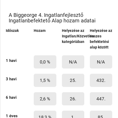
A Biggeorge 4. Ingatlanfejlesztő
Ingatlanbefektető Alap hozam adatai
Időszak
Hozam
Helyezése az
Helyezése az
Ingatlan/Közvetlen
összes
kategóriában
befektetési
alap között
1 havi
0,0 %
N/A
N/A
3 havi
1,5 %
25.
432.
6 havi
2,6 %
26.
447.
1 éves
18,3 %
1.
85.