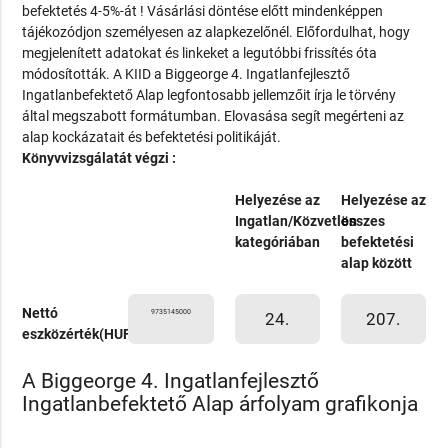
befektetés 4-5%-át ! Vásárlási döntése előtt mindenképpen
tájékozódjon személyesen az alapkezelőnél. Előfordulhat, hogy
megjelenített adatokat és linkeket a legutóbbi frissítés óta
módosították. A KIID a Biggeorge 4. Ingatlanfejlesztő
Ingatlanbefektető Alap legfontosabb jellemzőit írja le törvény
által megszabott formátumban. Elovasása segít megérteni az
alap kockázatait és befektetési politikáját.
Könyvvizsgálatát végzi :
Helyezése az
Helyezése az
Ingatlan/Közvetlen
összes
kategóriában
befektetési
alap között
Nettó
9735145000
24.
207.
eszközérték(HUF)
A Biggeorge 4. Ingatlanfejlesztő
Ingatlanbefektető Alap árfolyam grafikonja