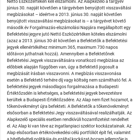
Nettó Eszközértéken kell elszámolni. Az Alapkezelő a tárgyév
június 30. napját követően a tárgyévben benyújtott visszaváltási
megbízásokat – ideértve a 2013. június 30. napját követően
benyújtott visszaváltási megbízásokat is – a tárgyévet követő
második év Forgalmazás-elszámolási Napjára megállapított egy
Befektetési jegyre jutó Nettó Eszközértéken köteles elszámolni
(azaz a 2013. június 30-át követően a Befektetők a Befektetési
jegyek ellenértékéhez minimum 365, maximum 730 napos
időtávon juthatnak hozzá). Amennyiben a Befektetőnek
Befektetési Jegyek visszaváltására vonatkozó megbízása az
előbbiek alapján függőben van, úgy a Befektető jogosult a
megbízását írásban visszavonni. A megbízás visszavonása
esetén a Befektető terhére díj vagy költség nem számítható fel. A
befektetési jegyek másodlagos forgalmazása a Budapesti
Értéktőzsdén is lehetséges, a befektetési jegyek bevezetésre
kerültek a Budapesti Értéktőzsdére. Az Alap nem fizet hozamot, a
tőkenövekményt újra befekteti. A Befektetők a tőkenövekményt
elsősorban a Befektetési Jegy visszaváltásával realizálhatják. Az
Alapkezelő speciális esetben rendkívüli hozamfizetést rendelhet
el. Az Alap ki van téve az ingatlanpiaci szektor kockázatainak. Az
Alap elsősorban értéknövekedési célú portfóliót épít fel, valamint
a hitelfelvételi politikája és ezáltal kockázat-hozam jellemzője is