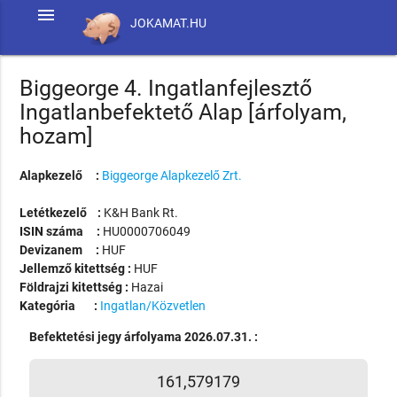
menu
JOKAMAT.HU
Biggeorge 4. Ingatlanfejlesztő
Ingatlanbefektető Alap [árfolyam,
hozam]
Alapkezelő :
Biggeorge Alapkezelő Zrt.
Letétkezelő :
K&H Bank Rt.
ISIN száma :
HU0000706049
Devizanem :
HUF
Jellemző kitettség :
HUF
Földrajzi kitettség :
Hazai
Kategória :
Ingatlan/Közvetlen
Befektetési jegy árfolyama 2026.07.31. :
161,579179