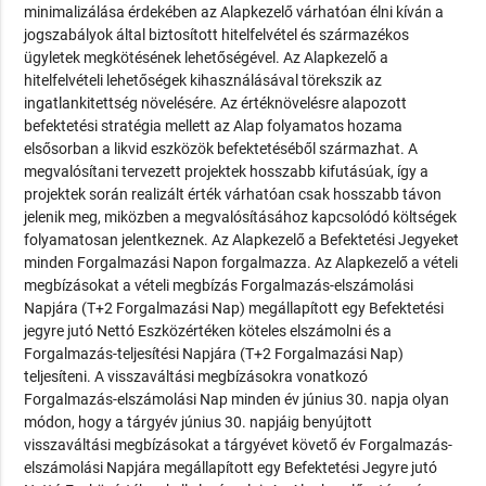
minimalizálása érdekében az Alapkezelő várhatóan élni kíván a
jogszabályok által biztosított hitelfelvétel és származékos
ügyletek megkötésének lehetőségével. Az Alapkezelő a
hitelfelvételi lehetőségek kihasználásával törekszik az
ingatlankitettség növelésére. Az értéknövelésre alapozott
befektetési stratégia mellett az Alap folyamatos hozama
elsősorban a likvid eszközök befektetéséből származhat. A
megvalósítani tervezett projektek hosszabb kifutásúak, így a
projektek során realizált érték várhatóan csak hosszabb távon
jelenik meg, miközben a megvalósításához kapcsolódó költségek
folyamatosan jelentkeznek. Az Alapkezelő a Befektetési Jegyeket
minden Forgalmazási Napon forgalmazza. Az Alapkezelő a vételi
megbízásokat a vételi megbízás Forgalmazás-elszámolási
Napjára (T+2 Forgalmazási Nap) megállapított egy Befektetési
jegyre jutó Nettó Eszközértéken köteles elszámolni és a
Forgalmazás-teljesítési Napjára (T+2 Forgalmazási Nap)
teljesíteni. A visszaváltási megbízásokra vonatkozó
Forgalmazás-elszámolási Nap minden év június 30. napja olyan
módon, hogy a tárgyév június 30. napjáig benyújtott
visszaváltási megbízásokat a tárgyévet követő év Forgalmazás-
elszámolási Napjára megállapított egy Befektetési Jegyre jutó