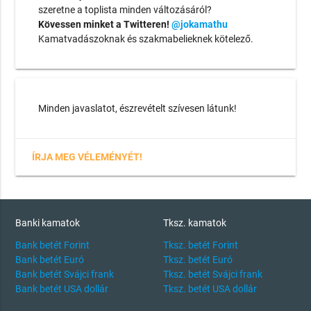
szeretne a toplista minden változásáról?
Kövessen minket a Twitteren!
@jokamathu
Kamatvadászoknak és szakmabelieknek kötelező.
Minden javaslatot, észrevételt szívesen látunk!
ÍRJA MEG VÉLEMÉNYÉT!
Banki kamatok
Tksz. kamatok
Bank betét Forint
Tksz. betét Forint
Bank betét Euró
Tksz. betét Euró
Bank betét Svájci frank
Tksz. betét Svájci frank
Bank betét USA dollár
Tksz. betét USA dollár