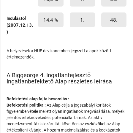
Indulástól
14,4 %
1.
48.
(2007.12.13.
)
A helyezések a HUF devizanemben jegyzett alapok között
értelmezendők.
A Biggeorge 4. Ingatlanfejlesztő
Ingatlanbefektető Alap részletes leírása
Befektetési alap fajta besorolás :
Befektetési politika :
Az Alap célja a jogszabályi korlátok
figyelembe vétele mellett olyan ingatlanok megvásárlása, melyek
jelentős értéknövekedési potenciállal bírnak. Az aktív
menedzsment fázis lezárultát követően az eszközöket az Alap
értékesíteni kívánja. A hozam maximalizálása és a kockázatok