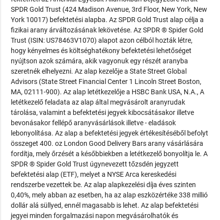
SPDR Gold Trust (424 Madison Avenue, 3rd Floor, New York, New
York 10017) befektetési alapba. Az SPDR Gold Trust alap célja a
fizikai arany árváltozásának lekövetése. Az SPDR ® Spider Gold
Trust (ISIN: US78463V1070) alapot azon célból hozták létre,
hogy kényelmes és költséghatékony befektetési lehetőséget
nyújtson azok számára, akik vagyonuk egy részét aranyba
szeretnék elhelyezni. Az alap kezelője a State Street Global
Advisors (State Street Financial Center 1 Lincoln Street Boston,
MA, 02111-900). Az alap letétkezelője a HSBC Bank USA, N.A., A
letétkezelő feladata az alap által megvásárolt aranyrudak
tárolása, valamint a befektetési jegyek kibocsátásakor illetve
bevonásakor fellépő aranyvásárlások illetve - eladások
lebonyolítása. Az alap a befektetési jegyek értékesítéséből befolyt
összeget 400. oz London Good Delivery Bars arany vásárlására
fordítja, mely őrzését a későbbiekben a letétkezelő bonyolítja le. A
SPDR ® Spider Gold Trust úgynevezett tőzsdén jegyzett
befektetési alap (ETF), melyet a NYSE Arca kereskedési
rendszerbe vezettek be. Az alap alapkezelési díja éves szinten
0,40%, mely abban az esetben, ha az alap eszközértéke 338 millió
dollár alá süllyed, ennél magasabb is lehet. Az alap befektetési
jegyei minden forgalmazási napon megvásárolhatók és