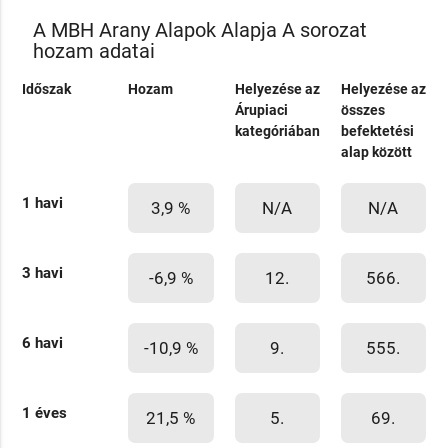
A MBH Arany Alapok Alapja A sorozat
hozam adatai
Időszak
Hozam
Helyezése az
Helyezése az
Árupiaci
összes
kategóriában
befektetési
alap között
1 havi
3,9 %
N/A
N/A
3 havi
-6,9 %
12.
566.
6 havi
-10,9 %
9.
555.
1 éves
21,5 %
5.
69.