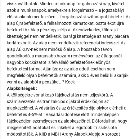
visszaválthatók. Minden munkanap forgalmazási nap, kivétel
azok a munkanapok, amelyekre a forgalmazó – a jogszabályi
előírásoknak megfelelően – forgalmazási szünnapot hirdet ki. Az
alap újrabefektető, a felhalmozott kamatokat, osztalékot újra
befekteti Az Alap pénzügyi célja a tőkenövekedés, földrajzi
kitettséggel nem rendelkezik, iparági kitettsége az arany piacára
korlátozódik. Az alap nem rendelkezik referenciai indexszel. Az
alap ÁÉKBV-nek nem minősülő alap. A hosszabb távon
gondolkodó, a magasabb hozam reményében az átlagosnál
nagyobb kockázatot is felvállaló befektetőnek előnyös
befektetési forma. Ajánlás: ez az alap adott esetben nem
megfelelő olyan befektetők számára, akik 5 éven belül ki akarják
venni az alapból a pénzüket. ? Kock
Alapköltségek :
A költségekre vonatkozó tájékoztatás nem teljeskörű. A
számlavezetési és tranzakciós díjakról érdeklődjön az
alapkezelőnél. A vásárlás és az értékesítés díja olykor elérheti a
befektetés 4-5%-át ! Vásárlási döntése előtt mindenképpen
tájékozódjon személyesen az alapkezelőnél. Előfordulhat, hogy
megjelenített adatokat és linkeket a legutóbbi frissítés óta
módosították. A KIID a MBH Arany Alapok Alapja A sorozat