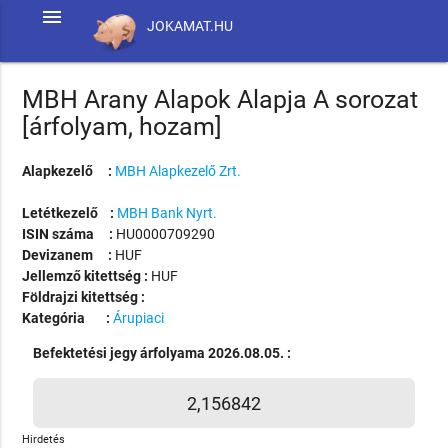
menu
JOKAMAT.HU
MBH Arany Alapok Alapja A sorozat
[árfolyam, hozam]
Alapkezelő :
MBH Alapkezelő Zrt.
Letétkezelő :
MBH Bank Nyrt.
ISIN száma :
HU0000709290
Devizanem :
HUF
Jellemző kitettség :
HUF
Földrajzi kitettség :
Kategória :
Árupiaci
Befektetési jegy árfolyama 2026.08.05. :
2,156842
Hirdetés