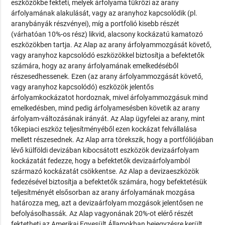
eszközökbe fekteti, melyek árfolyama tükrözi az arany
árfolyamának alakulását, vagy az aranyhoz kapcsolódik (pl.
aranybányák részvényei), míg a portfolió kisebb részét
(várhatóan 10%-os rész) likvid, alacsony kockázatú kamatozó
eszközökben tartja. Az Alap az arany árfolyammozgását követő,
vagy aranyhoz kapcsolódó eszközökkel biztosítja a befektetők
számára, hogy az arany árfolyamának emelkedéséből
részesedhessenek. Ezen (az arany árfolyammozgását követő,
vagy aranyhoz kapcsolódó) eszközök jelentős
árfolyamkockázatot hordoznak, mivel árfolyammozgásuk mind
emelkedésben, mind pedig árfolyamesésben követik az arany
árfolyam-változásának irányát. Az Alap ügyfelei az arany, mint
tőkepiaci eszköz teljesítményéből ezen kockázat felvállalása
mellett részesednek. Az Alap arra törekszik, hogy a portfóliójában
lévő külföldi devizában kibocsátott eszközök devizaárfolyam
kockázatát fedezze, hogy a befektetők devizaárfolyamból
származó kockázatát csökkentse. Az Alap a devizaeszközök
fedezésével biztosítja a befektetők számára, hogy befektetésük
teljesítményét elsősorban az arany árfolyamának mozgása
határozza meg, azt a devizaárfolyam mozgások jelentősen ne
befolyásolhassák. Az Alap vagyonának 20%-ot elérő részét
fektetheti az Amerikai Egyesült Államokban bejegyzésre került