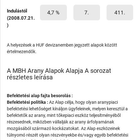
Indulástól
4,7 %
7.
411.
(2008.07.21.
)
A helyezések a HUF devizanemben jegyzett alapok között
értelmezendők.
A MBH Arany Alapok Alapja A sorozat
részletes leírása
Befektetési alap fajta besorolás :
Befektetési politika :
Az Alap célja, hogy olyan aranypiaci
befektetési lehetőséget kínáljon ügyfeleinek, melyen keresztül a
befektetők az arany, mint tőkepiaci eszköz teljesítményéből
részesednek, miközben vállalják az arany árfolyamának
mozgásából származó kockázatokat. Az Alap eszközeinek
túlnyomó részét olyan részvényekbe és/vagy egyéb befektetési