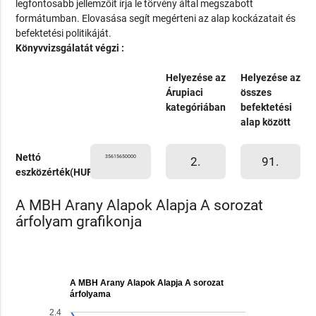
legfontosabb jellemzőit írja le törvény által megszabott
formátumban. Elovasása segít megérteni az alap kockázatait és
befektetési politikáját.
Könyvvizsgálatát végzi :
Helyezése az
Helyezése az
Árupiaci
összes
kategóriában
befektetési
alap között
Nettó
35615650000
2.
91.
eszközérték(HUF)
A MBH Arany Alapok Alapja A sorozat
árfolyam grafikonja
A MBH Arany Alapok Alapja A sorozat
árfolyama
2.4