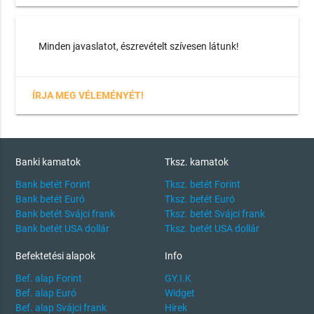
Minden javaslatot, észrevételt szívesen látunk!
ÍRJA MEG VÉLEMÉNYÉT!
Banki kamatok
Tksz. kamatok
Bank betét Forint
Tksz. betét Forint
Bank betét Euró
Tksz. betét Euró
Bank betét Svájci frank
Tksz. betét Svájci frank
Bank betét USA dollár
Tksz. betét USA dollár
Befektetési alapok
Info
Bef. alap Forint
GY.I.K
Bef. alap Euró
Widget
Bef. alap Svájci frank
Hírek