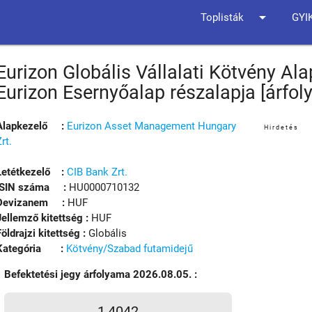
arrow_drop_down
Toplisták
GYI
Eurizon Globális Vállalati Kötvény Al
Eurizon Esernyőalap részalapja [árfo
Alapkezelő :
Eurizon Asset Management Hungary
Hirdetés
Zrt.
Letétkezelő :
CIB Bank Zrt.
ISIN száma :
HU0000710132
Devizanem :
HUF
Jellemző kitettség :
HUF
Földrajzi kitettség :
Globális
Kategória :
Kötvény/Szabad futamidejű
Befektetési jegy árfolyama 2026.08.05. :
1,4042