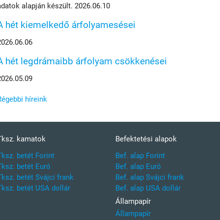
adatok alapján készült. 2026.06.10
A hét kiemelkedő árfolyamesései
2026.06.06
A hét legdrámaibb árfolyam csökkenései
2026.05.09
Régebbi híreink
Tksz. kamatok
Befektetési alapok
Tksz. betét Forint
Bef. alap Forint
Tksz. betét Euró
Bef. alap Euró
Tksz. betét Svájci frank
Bef. alap Svájci frank
Tksz. betét USA dollár
Bef. alap USA dollár
Állampapír
Állampapír