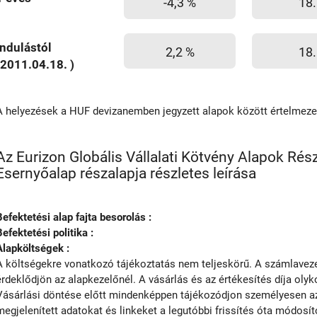
-4,3 %
18.
Indulástól
2,2 %
18.
(2011.04.18. )
A helyezések a HUF devizanemben jegyzett alapok között értelmez
Az Eurizon Globális Vállalati Kötvény Alapok Rész
Esernyőalap részalapja részletes leírása
Befektetési alap fajta besorolás :
Befektetési politika :
Alapköltségek :
A költségekre vonatkozó tájékoztatás nem teljeskörű. A számlavezet
érdeklődjön az alapkezelőnél. A vásárlás és az értékesítés díja olyko
Vásárlási döntése előtt mindenképpen tájékozódjon személyesen az 
megjelenített adatokat és linkeket a legutóbbi frissítés óta módosít