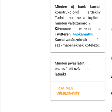
Minden új bank kamat
konstrukcióról érdekli?
Tudni szeretne a toplista
minden változásáról?
Kövessen minket a
Twitteren!
@jokamathu
Kamatvadászoknak és
szakmabelieknek kötelező.
Minden javaslatot,
észrevételt szívesen
látunk!
ÍRJA MEG
VÉLEMÉNYÉT!