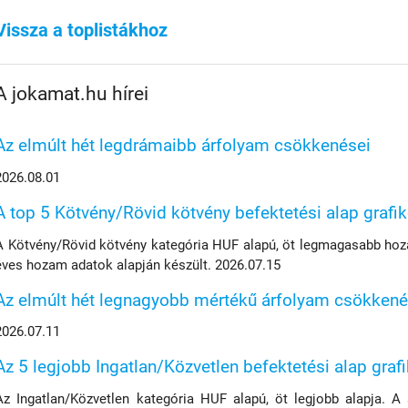
Vissza a toplistákhoz
A jokamat.hu hírei
Az elmúlt hét legdrámaibb árfolyam csökkenései
2026.08.01
A top 5 Kötvény/Rövid kötvény befektetési alap grafi
A Kötvény/Rövid kötvény kategória HUF alapú, öt legmagasabb hoza
éves hozam adatok alapján készült. 2026.07.15
Az elmúlt hét legnagyobb mértékű árfolyam csökkené
2026.07.11
Az 5 legjobb Ingatlan/Közvetlen befektetési alap graf
Az Ingatlan/Közvetlen kategória HUF alapú, öt legjobb alapja. A