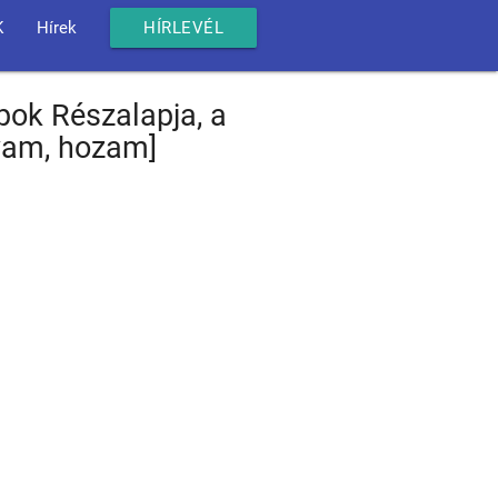
K
Hírek
HÍRLEVÉL
apok Részalapja, a
lyam, hozam]