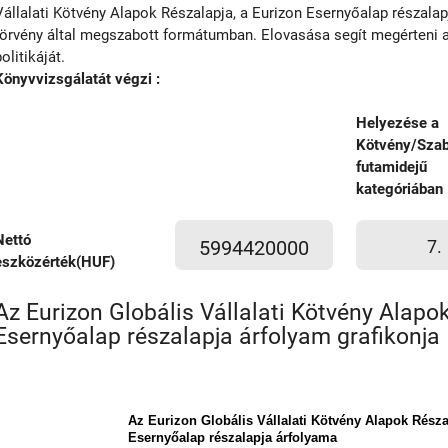
Vállalati Kötvény Alapok Részalapja, a Eurizon Esernyőalap részalapj
törvény által megszabott formátumban. Elovasása segít megérteni a
politikáját.
Könyvvizsgálatát végzi :
Helyezése a
Kötvény/Sza
futamidejű
kategóriában
Nettó
5994420000
7.
eszközérték(HUF)
Az Eurizon Globális Vállalati Kötvény Alapo
Esernyőalap részalapja árfolyam grafikonja
Az Eurizon Globális Vállalati Kötvény Alapok Résza
Esernyőalap részalapja árfolyama