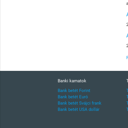
Banki kamatok
Bank betét Forint
Bank betét Euró
Bank betét Svájci frank
Bank betét USA dollár