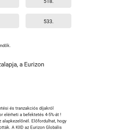
518.
533.
endők.
alapja, a Eurizon
ési és tranzakciós díjakról
r elérheti a befektetés 4-5%-át !
alapkezelőnél. Előfordulhat, hogy
ották. A KIID az Eurizon Globális