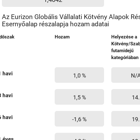
Az Eurizon Globális Vállalati Kötvény Alapok Rés
Esernyőalap részalapja hozam adatai
Időszak
Hozam
Helyezése a
Kötvény/Sza
futamidejű
kategóriában
1 havi
1,0 %
N/
3 havi
1,5 %
14.
6 havi
-1,6 %
19.
1 éves