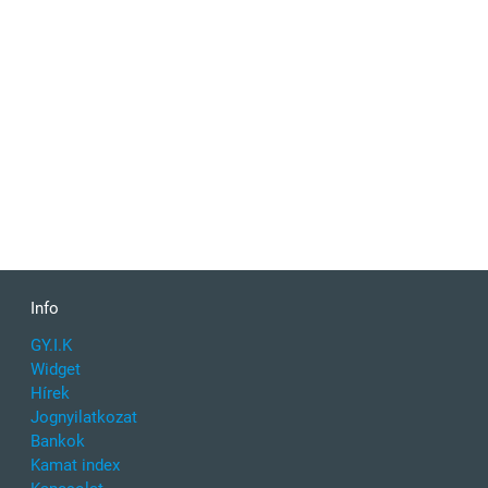
Info
GY.I.K
Widget
Hírek
Jognyilatkozat
Bankok
Kamat index