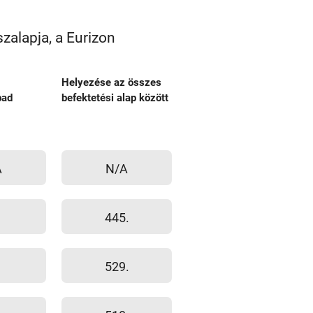
zalapja, a Eurizon
Helyezése az összes
bad
befektetési alap között
A
N/A
445.
529.