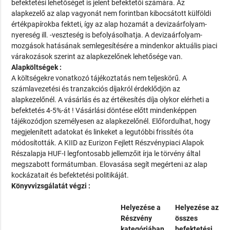
befektetési lehetőséget is jelent befektetői számára. Az
alapkezelő az alap vagyonát nem forintban kibocsátott külföldi
értékpapírokba fekteti, így az alap hozamát a devizaárfolyam-
nyereség ill. -veszteség is befolyásolhatja. A devizaárfolyam-
mozgások hatásának semlegesítésére a mindenkor aktuális piaci
várakozások szerint az alapkezelőnek lehetősége van.
Alapköltségek :
A költségekre vonatkozó tájékoztatás nem teljeskörű. A
számlavezetési és tranzakciós díjakról érdeklődjön az
alapkezelőnél. A vásárlás és az értékesítés díja olykor elérheti a
befektetés 4-5%-át ! Vásárlási döntése előtt mindenképpen
tájékozódjon személyesen az alapkezelőnél. Előfordulhat, hogy
megjelenített adatokat és linkeket a legutóbbi frissítés óta
módosították. A KIID az Eurizon Fejlett Részvénypiaci Alapok
Részalapja HUF-I legfontosabb jellemzőit írja le törvény által
megszabott formátumban. Elovasása segít megérteni az alap
kockázatait és befektetési politikáját.
Könyvvizsgálatát végzi :
Helyezése a
Helyezése az
Részvény
összes
kategóriában
befektetési