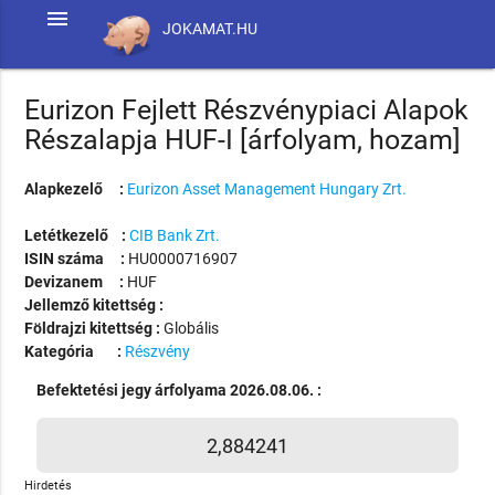
menu
JOKAMAT.HU
Eurizon Fejlett Részvénypiaci Alapok
Részalapja HUF-I [árfolyam, hozam]
Alapkezelő :
Eurizon Asset Management Hungary Zrt.
Letétkezelő :
CIB Bank Zrt.
ISIN száma :
HU0000716907
Devizanem :
HUF
Jellemző kitettség :
Földrajzi kitettség :
Globális
Kategória :
Részvény
Befektetési jegy árfolyama 2026.08.06. :
2,884241
Hirdetés