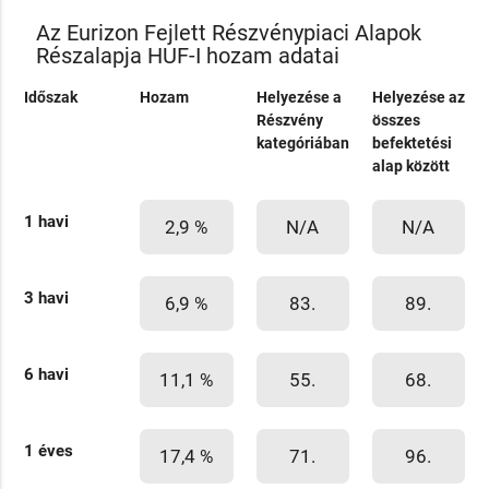
Az Eurizon Fejlett Részvénypiaci Alapok
Részalapja HUF-I hozam adatai
Időszak
Hozam
Helyezése a
Helyezése az
Részvény
összes
kategóriában
befektetési
alap között
1 havi
2,9 %
N/A
N/A
3 havi
6,9 %
83.
89.
6 havi
11,1 %
55.
68.
1 éves
17,4 %
71.
96.