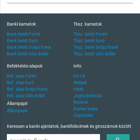
Banki kamatok
Tksz. kamatok
Bank betét Forint
Tksz. betét Forint
Bank betét Euró
Tksz. betét Euró
Bank betét Svájci frank
Tksz. betét Svájci frank
Bank betét USA dollár
Tksz. betét USA dollár
Befektetési alapok
Info
Bef. alap Forint
GY.I.K
Bef. alap Euró
Widget
Bef. alap Svájci frank
Hírek
Bef. alap USA dollár
Jognyilatkozat
Bankok
Állampapír
Kamat index
Állampapír
Kapcsolat
Keressen a banki ajánlatok, bankfiókcímek és giroszámok között
search