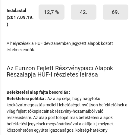
Indulástól
12,7 %
42.
69.
(2017.09.19.
)
A helyezések a HUF devizanemben jegyzett alapok között
értelmezendők.
Az Eurizon Fejlett Részvénypiaci Alapok
Részalapja HUF-I részletes leírása
Befektetési alap fajta besorolás :
Befektetési politika :
Az alap célja, hogy nagyfokú
kockázatmegosztás mellett lehetőséget nyújtson befektetőinek a
világ fejlett tőkepiacainak részvény-hozamaiból való
részesedésre. Az alap portfólióját más befektetési alapok
befektetési jegyeinek megvásárlásával alakítja ki, melynek
köszönhetően egyúttal gazdaságos, költség-hatékony