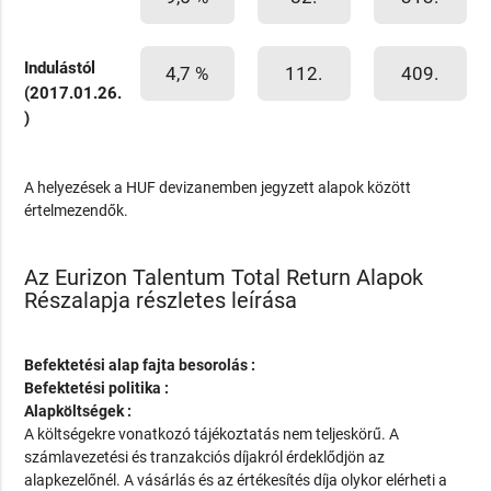
Indulástól
4,7 %
112.
409.
(2017.01.26.
)
A helyezések a HUF devizanemben jegyzett alapok között
értelmezendők.
Az Eurizon Talentum Total Return Alapok
Részalapja részletes leírása
Befektetési alap fajta besorolás :
Befektetési politika :
Alapköltségek :
A költségekre vonatkozó tájékoztatás nem teljeskörű. A
számlavezetési és tranzakciós díjakról érdeklődjön az
alapkezelőnél. A vásárlás és az értékesítés díja olykor elérheti a