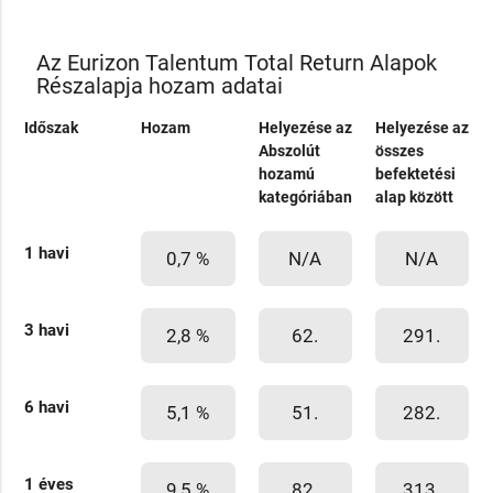
Az Eurizon Talentum Total Return Alapok
Részalapja hozam adatai
Időszak
Hozam
Helyezése az
Helyezése az
Abszolút
összes
hozamú
befektetési
kategóriában
alap között
1 havi
0,7 %
N/A
N/A
3 havi
2,8 %
62.
291.
6 havi
5,1 %
51.
282.
1 éves
9,5 %
82.
313.