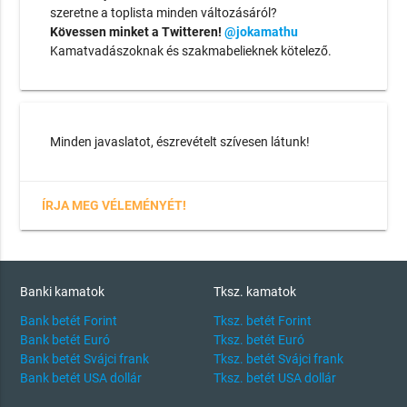
szeretne a toplista minden változásáról?
Kövessen minket a Twitteren!
@jokamathu
Kamatvadászoknak és szakmabelieknek kötelező.
Minden javaslatot, észrevételt szívesen látunk!
ÍRJA MEG VÉLEMÉNYÉT!
Banki kamatok
Tksz. kamatok
Bank betét Forint
Tksz. betét Forint
Bank betét Euró
Tksz. betét Euró
Bank betét Svájci frank
Tksz. betét Svájci frank
Bank betét USA dollár
Tksz. betét USA dollár