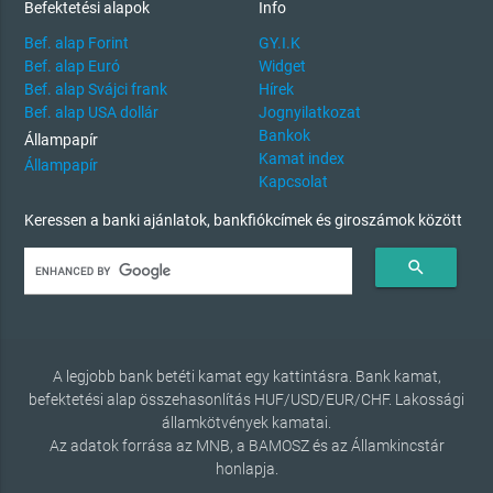
Befektetési alapok
Info
Bef. alap Forint
GY.I.K
Bef. alap Euró
Widget
Bef. alap Svájci frank
Hírek
Bef. alap USA dollár
Jognyilatkozat
Bankok
Állampapír
Kamat index
Állampapír
Kapcsolat
Keressen a banki ajánlatok, bankfiókcímek és giroszámok között
search
A legjobb bank betéti kamat egy kattintásra. Bank kamat,
befektetési alap összehasonlítás HUF/USD/EUR/CHF. Lakossági
államkötvények kamatai.
Az adatok forrása az MNB, a BAMOSZ és az Államkincstár
honlapja.