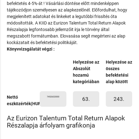
befektetés 4-5%-át ! Vásárlási döntése előtt mindenképpen
tájékozódjon személyesen az alapkezelőnél. Előfordulhat, hogy
megjelenített adatokat és linkeket a legutóbbi frissítés óta
módosították. A KIID az Eurizon Talentum Total Return Alapok
Részalapja legfontosabb jellemzőit írja le törvény által
megszabott formátumban. Elovasása segít megérteni az alap
kockázatait és befektetési politikáját.
Könyvvizsgálatát végzi :
Helyezése az
Helyezése az
Abszolút
összes
hozamú
befektetési
kategóriában
alap között
Nettó
7452632000
63.
243.
eszközérték(HUF)
Az Eurizon Talentum Total Return Alapok
Részalapja árfolyam grafikonja