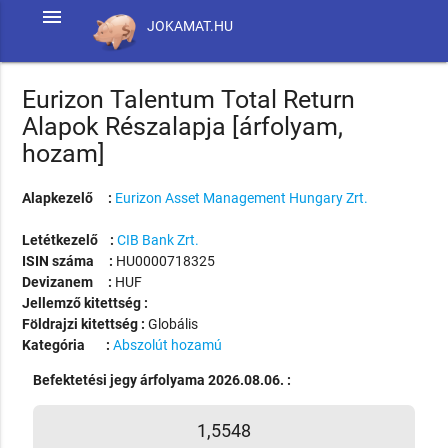
menu
JOKAMAT.HU
Eurizon Talentum Total Return
Alapok Részalapja [árfolyam,
hozam]
Alapkezelő :
Eurizon Asset Management Hungary Zrt.
Letétkezelő :
CIB Bank Zrt.
ISIN száma :
HU0000718325
Devizanem :
HUF
Jellemző kitettség :
Földrajzi kitettség :
Globális
Kategória :
Abszolút hozamú
Befektetési jegy árfolyama 2026.08.06. :
1,5548