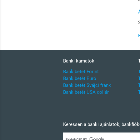
Banki kamatok
Bank betét Forint
Bank betét Euró
Bank betét Svájci frank
Bank betét USA dollár
Keressen a banki ajánlatok, bankfió