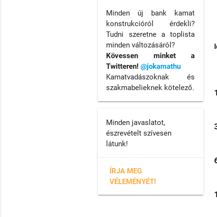
Minden új bank kamat
konstrukcióról érdekli?
Tudni szeretne a toplista
minden változásáról?
Kövessen minket a
Twitteren!
@jokamathu
Kamatvadászoknak és
szakmabelieknek kötelező.
Minden javaslatot,
észrevételt szívesen
látunk!
ÍRJA MEG
VÉLEMÉNYÉT!