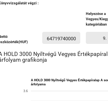
Könyvvizsgálatát végzi :
Helyezése a
Vegyes/Kiegy
kategóriában
Nettó
64719740000
9.
eszközérték(HUF)
A HOLD 3000 Nyíltvégű Vegyes Értékpapíra
árfolyam grafikonja
A HOLD 3000 Nyíltvégű Vegyes Értékpapíralap A so
árfolyama
3.6