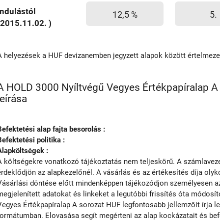
Indulástól
12,5 %
5.
(2015.11.02. )
A helyezések a HUF devizanemben jegyzett alapok között értelmez
A HOLD 3000 Nyíltvégű Vegyes Értékpapíralap A 
leírása
Befektetési alap fajta besorolás :
Befektetési politika :
Alapköltségek :
A költségekre vonatkozó tájékoztatás nem teljeskörű. A számlavezet
érdeklődjön az alapkezelőnél. A vásárlás és az értékesítés díja olyko
Vásárlási döntése előtt mindenképpen tájékozódjon személyesen az 
megjelenített adatokat és linkeket a legutóbbi frissítés óta módosí
Vegyes Értékpapíralap A sorozat HUF legfontosabb jellemzőit írja l
formátumban. Elovasása segít megérteni az alap kockázatait és befek