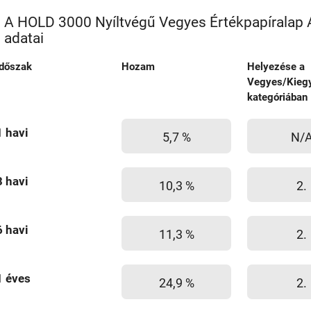
A HOLD 3000 Nyíltvégű Vegyes Értékpapíralap
adatai
Időszak
Hozam
Helyezése a
Vegyes/Kiegy
kategóriában
1 havi
5,7 %
N/
3 havi
10,3 %
2.
6 havi
11,3 %
2.
1 éves
24,9 %
2.