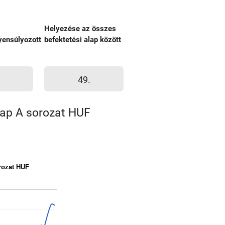
Helyezése az összes
ensúlyozott
befektetési alap között
49.
lap A sorozat HUF
rozat HUF