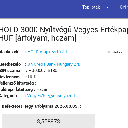
arrow_drop_down
Toplisták
GYI
HOLD 3000 Nyíltvégű Vegyes Értékpap
HUF [árfolyam, hozam]
Alapkezelő :
HOLD Alapkezelő Zrt.
Hirdetés
Letétkezelő :
UniCredit Bank Hungary Zrt.
ISIN száma :
HU0000715180
Devizanem :
HUF
Jellemző kitettség :
Földrajzi kitettség :
Hazai
Kategória :
Vegyes/Kiegyensúlyozott
Befektetési jegy árfolyama 2026.08.05. :
3,558973