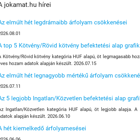
A jokamat.hu hírei
Az elmúlt hét legdrámaibb árfolyam csökkenései
2026.08.01
A top 5 Kötvény/Rövid kötvény befektetési alap grafi
A Kötvény/Rövid kötvény kategória HUF alapú, öt legmagasabb hoza
éves hozam adatok alapján készült. 2026.07.15
Az elmúlt hét legnagyobb mértékű árfolyam csökkené
2026.07.11
Az 5 legjobb Ingatlan/Közvetlen befektetési alap graf
Az Ingatlan/Közvetlen kategória HUF alapú, öt legjobb alapja. A
adatok alapján készült. 2026.06.10
A hét kiemelkedő árfolyamesései
2026.06.06