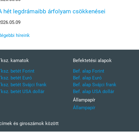
A hét legdrámaibb árfolyam csökkenései
2026.05.09
Régebbi híreink
Tksz. kamatok
Befektetési alapok
Tksz. betét Forint
Bef. alap Forint
Tksz. betét Euró
Bef. alap Euró
Tksz. betét Svájci frank
Bef. alap Svájci frank
Tksz. betét USA dollár
Bef. alap USA dollár
Állampapír
Állampapír
kcímek és giroszámok között