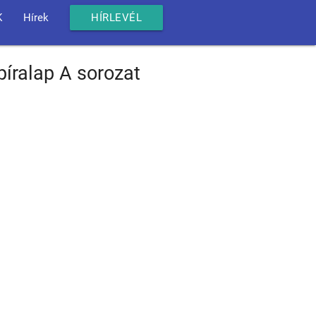
K
Hírek
HÍRLEVÉL
íralap A sorozat