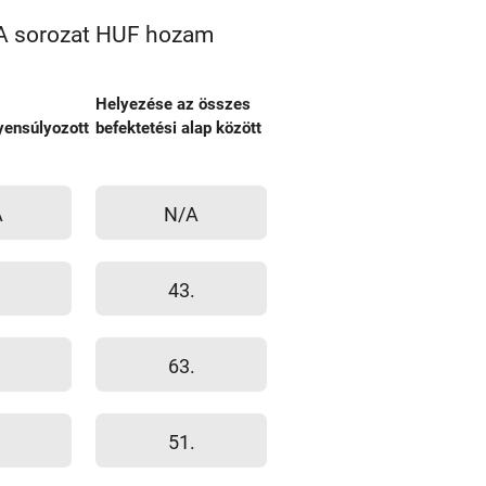
 A sorozat HUF hozam
Helyezése az összes
ensúlyozott
befektetési alap között
A
N/A
43.
63.
51.