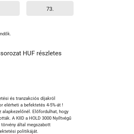
73.
endők.
sorozat HUF részletes
ési és tranzakciós díjakról
r elérheti a befektetés 4-5%-át !
alapkezelőnél. Előfordulhat, hogy
tották. A KIID a HOLD 3000 Nyíltvégű
e törvény által megszabott
tetési politikáját.