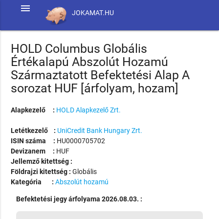
menu
JOKAMAT.HU
HOLD Columbus Globális
Értékalapú Abszolút Hozamú
Származtatott Befektetési Alap A
sorozat HUF [árfolyam, hozam]
Alapkezelő :
HOLD Alapkezelő Zrt.
Letétkezelő :
UniCredit Bank Hungary Zrt.
ISIN száma :
HU0000705702
Devizanem :
HUF
Jellemző kitettség :
Földrajzi kitettség :
Globális
Kategória :
Abszolút hozamú
Befektetési jegy árfolyama 2026.08.03. :