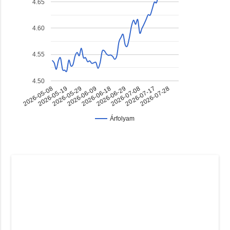
4.65
4.60
4.55
4.50
2026-06-18
2026-07-17
2026-05-29
2026-06-29
2026-05-08
2026-07-28
2026-06-09
2026-07-08
2026-05-19
Árfolyam