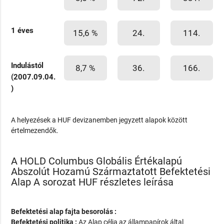
1 éves
15,6 %
24.
114.
Indulástól
8,7 %
36.
166.
(2007.09.04.
)
A helyezések a HUF devizanemben jegyzett alapok között
értelmezendők.
A HOLD Columbus Globális Értékalapú
Abszolút Hozamú Származtatott Befektetési
Alap A sorozat HUF részletes leírása
Befektetési alap fajta besorolás :
Befektetési politika :
Az Alap célja az állampapírok által