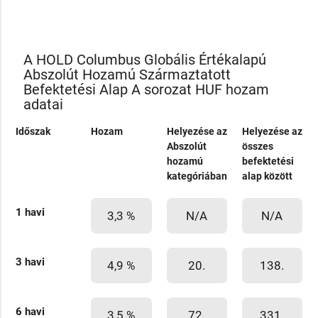
A HOLD Columbus Globális Értékalapú
Abszolút Hozamú Származtatott
Befektetési Alap A sorozat HUF hozam
adatai
Időszak
Hozam
Helyezése az
Helyezése az
Abszolút
összes
hozamú
befektetési
kategóriában
alap között
1 havi
3,3 %
N/A
N/A
3 havi
4,9 %
20.
138.
6 havi
3,5 %
72.
331.