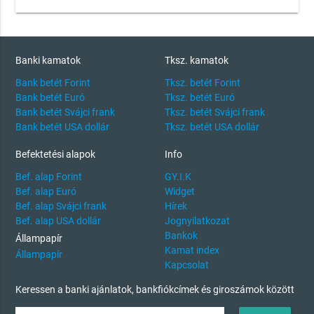
Banki kamatok
Tksz. kamatok
Bank betét Forint
Tksz. betét Forint
Bank betét Euró
Tksz. betét Euró
Bank betét Svájci frank
Tksz. betét Svájci frank
Bank betét USA dollár
Tksz. betét USA dollár
Befektetési alapok
Info
Bef. alap Forint
GY.I.K
Bef. alap Euró
Widget
Bef. alap Svájci frank
Hírek
Bef. alap USA dollár
Jognyilatkozat
Bankok
Állampapír
Kamat index
Állampapír
Kapcsolat
Keressen a banki ajánlatok, bankfiókcímek és giroszámok között