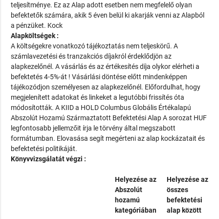
teljesítménye. Ez az Alap adott esetben nem megfelelő olyan
befektetők számára, akik 5 éven belül ki akarják venni az Alapból
a pénzüket. Kock
Alapköltségek :
A költségekre vonatkozó tájékoztatás nem teljeskörű. A
számlavezetési és tranzakciós díjakról érdeklődjön az
alapkezelőnél. A vásárlás és az értékesítés díja olykor elérheti a
befektetés 4-5%-át ! Vásárlási döntése előtt mindenképpen
tájékozódjon személyesen az alapkezelőnél. Előfordulhat, hogy
megjelenített adatokat és linkeket a legutóbbi frissítés óta
módosították. A KIID a HOLD Columbus Globális Értékalapú
Abszolút Hozamú Származtatott Befektetési Alap A sorozat HUF
legfontosabb jellemzőit írja le törvény által megszabott
formátumban. Elovasása segít megérteni az alap kockázatait és
befektetési politikáját.
Könyvvizsgálatát végzi :
Helyezése az
Helyezése az
Abszolút
összes
hozamú
befektetési
kategóriában
alap között