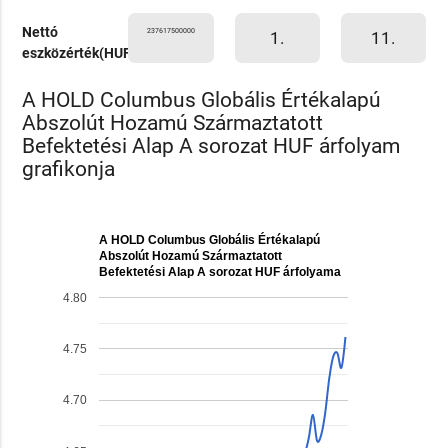
Nettó
237617500000
1.
11.
eszközérték(HUF)
A HOLD Columbus Globális Értékalapú
Abszolút Hozamú Származtatott
Befektetési Alap A sorozat HUF árfolyam
grafikonja
A HOLD Columbus Globális Értékalapú
Abszolút Hozamú Származtatott
Befektetési Alap A sorozat HUF árfolyama
4.80
4.75
4.70