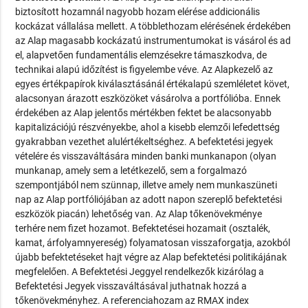
biztosított hozamnál nagyobb hozam elérése addicionális
kockázat vállalása mellett. A többlethozam elérésének érdekében
az Alap magasabb kockázatú instrumentumokat is vásárol és ad
el, alapvetően fundamentális elemzésekre támaszkodva, de
technikai alapú időzítést is figyelembe véve. Az Alapkezelő az
egyes értékpapírok kiválasztásánál értékalapú szemléletet követ,
alacsonyan árazott eszközöket vásárolva a portfólióba. Ennek
érdekében az Alap jelentős mértékben fektet be alacsonyabb
kapitalizációjú részvényekbe, ahol a kisebb elemzői lefedettség
gyakrabban vezethet alulértékeltséghez. A befektetési jegyek
vételére és visszaváltására minden banki munkanapon (olyan
munkanap, amely sem a letétkezelő, sem a forgalmazó
szempontjából nem szünnap, illetve amely nem munkaszüneti
nap az Alap portfóliójában az adott napon szereplő befektetési
eszközök piacán) lehetőség van. Az Alap tőkenövekménye
terhére nem fizet hozamot. Befektetései hozamait (osztalék,
kamat, árfolyamnyereség) folyamatosan visszaforgatja, azokból
újabb befektetéseket hajt végre az Alap befektetési politikájának
megfelelően. A Befektetési Jeggyel rendelkezők kizárólag a
Befektetési Jegyek visszaváltásával juthatnak hozzá a
tőkenövekményhez. A referenciahozam az RMAX index