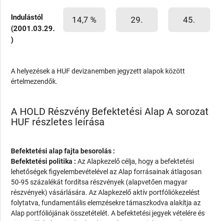
Indulástól
14,7 %
29.
45.
(2001.03.29.
)
A helyezések a HUF devizanemben jegyzett alapok között
értelmezendők.
A HOLD Részvény Befektetési Alap A sorozat
HUF részletes leírása
Befektetési alap fajta besorolás :
Befektetési politika :
Az Alapkezelő célja, hogy a befektetési
lehetőségek figyelembevételével az Alap forrásainak átlagosan
50-95 százalékát fordítsa részvények (alapvetően magyar
részvények) vásárlására. Az Alapkezelő aktív portfóliókezelést
folytatva, fundamentális elemzésekre támaszkodva alakítja az
Alap portfóliójának összetételét. A befektetési jegyek vételére és