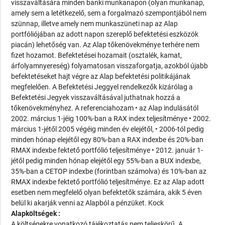
visszaváltására minden banki munkanapon (olyan munkanap,
amely sem a letétkezelő, sem a forgalmazó szempontjából nem
szünnap, illetve amely nem munkaszüneti nap az Alap
portfóliójában az adott napon szereplő befektetési eszközök
piacán) lehetőség van. Az Alap tőkenövekménye terhére nem
fizet hozamot. Befektetései hozamait (osztalék, kamat,
árfolyamnyereség) folyamatosan visszaforgatja, azokból újabb
befektetéseket hajt végre az Alap befektetési politikájának
megfelelően. A Befektetési Jeggyel rendelkezők kizárólag a
Befektetési Jegyek visszaváltásával juthatnak hozzá a
tőkenövekményhez. A referenciahozam • az Alap indulásától
2002. március 1-jéig 100%-ban a RAX index teljesítménye • 2002.
március 1-jétől 2005 végéig minden év elejétől, • 2006-tól pedig
minden hónap elejétől egy 80%-ban a RAX indexbe és 20%-ban
RMAX indexbe fektető portfólió teljesítménye • 2012. január 1-
jétől pedig minden hónap elejétől egy 55%-ban a BUX indexbe,
35%-ban a CETOP indexbe (forintban számolva) és 10%-ban az
RMAX indexbe fektető portfólió teljesítménye. Ez az Alap adott
esetben nem megfelelő olyan befektetők számára, akik 5 éven
belül ki akarják venni az Alapból a pénzüket. Kock
Alapköltségek :
A költségekre vonatkozó tájékoztatás nem teljeskörű. A