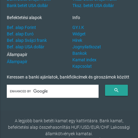
Bank betét USA dollár
Tksz. betét USA dollár
Befektetési alapok
Info
Bef. alap Forint
GY.I.K
Bef. alap Euró
Widget
Bef. alap Svájci frank
Hírek
Bef. alap USA dollár
Jognyilatkozat
Bankok
Állampapír
Kamat index
Állampapír
Kapcsolat
Keressen a banki ajánlatok, bankfiókcímek és giroszámok között
search
A legjobb bank betéti kamat egy kattintásra. Bank kamat,
befektetési alap összehasonlítás HUF/USD/EUR/CHF. Lakossági
államkötvények kamatai.