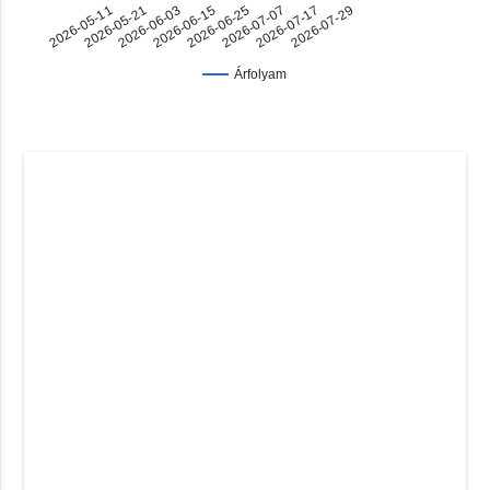
2026-07-17
2026-06-03
2026-06-25
2026-05-11
2026-07-29
2026-06-15
2026-07-07
2026-05-21
Árfolyam