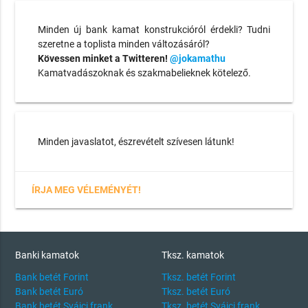
Minden új bank kamat konstrukcióról érdekli? Tudni
szeretne a toplista minden változásáról?
Kövessen minket a Twitteren!
@jokamathu
Kamatvadászoknak és szakmabelieknek kötelező.
Minden javaslatot, észrevételt szívesen látunk!
ÍRJA MEG VÉLEMÉNYÉT!
Banki kamatok
Tksz. kamatok
Bank betét Forint
Tksz. betét Forint
Bank betét Euró
Tksz. betét Euró
Bank betét Svájci frank
Tksz. betét Svájci frank