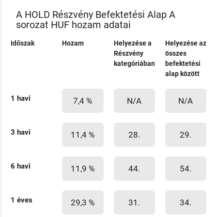
A HOLD Részvény Befektetési Alap A
sorozat HUF hozam adatai
Időszak
Hozam
Helyezése a
Helyezése az
Részvény
összes
kategóriában
befektetési
alap között
1 havi
7,4 %
N/A
N/A
3 havi
11,4 %
28.
29.
6 havi
11,9 %
44.
54.
1 éves
29,3 %
31.
34.