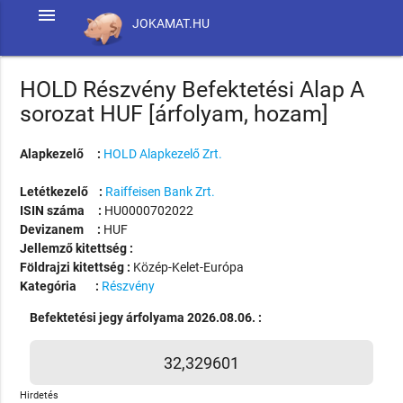
menu
JOKAMAT.HU
HOLD Részvény Befektetési Alap A
sorozat HUF [árfolyam, hozam]
Alapkezelő :
HOLD Alapkezelő Zrt.
Letétkezelő :
Raiffeisen Bank Zrt.
ISIN száma :
HU0000702022
Devizanem :
HUF
Jellemző kitettség :
Földrajzi kitettség :
Közép-Kelet-Európa
Kategória :
Részvény
Befektetési jegy árfolyama 2026.08.06. :
32,329601
Hirdetés