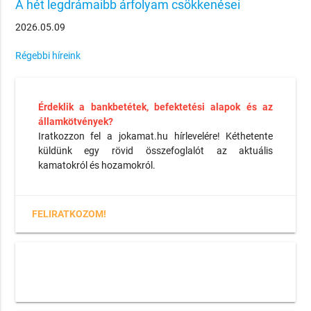
A hét legdrámaibb árfolyam csökkenései
2026.05.09
Régebbi híreink
Érdeklik a bankbetétek, befektetési alapok és az
államkötvények?
Iratkozzon fel a jokamat.hu hírlevelére! Kéthetente
küldünk egy rövid összefoglalót az aktuális
kamatokról és hozamokról.
FELIRATKOZOM!