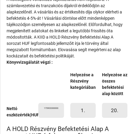
számlavezetési és tranzakciós díjakról érdeklődjön az
alapkezelőnél. A vásárlás és az értékesítés díja olykor elérheti a
befektetés 4-5%-át ! Vásárlási döntése előtt mindenképpen
tájékozódjon személyesen az alapkezelőnél. Előfordulhat, hogy
megjelenített adatokat és linkeket a legutóbbi frissítés óta
módosították. A KIID a HOLD Részvény Befektetési Alap A
sorozat HUF legfontosabb jellemzőit írja le törvény által
megszabott formátumban. Elovasása segít megérteni az alap
kockázatait és befektetési politikáját.
Könyvvizsgálatát végzi :
Helyezése a
Helyezése az
Részvény
összes
kategóriában
befektetési
alap között
Nettó
175903300000
1.
20.
eszközérték(HUF)
A HOLD Részvény Befektetési Alap A