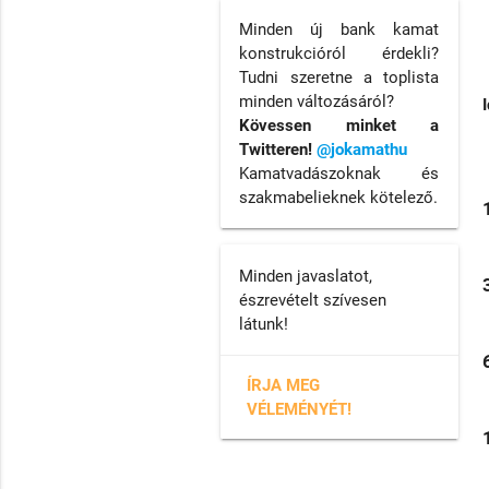
Minden új bank kamat
konstrukcióról érdekli?
Tudni szeretne a toplista
minden változásáról?
Kövessen minket a
Twitteren!
@jokamathu
Kamatvadászoknak és
szakmabelieknek kötelező.
Minden javaslatot,
észrevételt szívesen
látunk!
ÍRJA MEG
VÉLEMÉNYÉT!