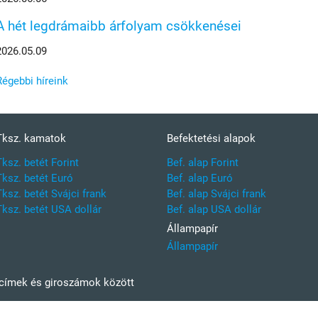
A hét legdrámaibb árfolyam csökkenései
2026.05.09
Régebbi híreink
Tksz. kamatok
Befektetési alapok
Tksz. betét Forint
Bef. alap Forint
Tksz. betét Euró
Bef. alap Euró
Tksz. betét Svájci frank
Bef. alap Svájci frank
Tksz. betét USA dollár
Bef. alap USA dollár
Állampapír
Állampapír
kcímek és giroszámok között