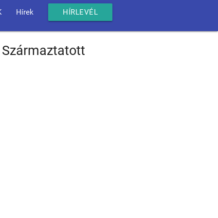
K
Hírek
HÍRLEVÉL
 Származtatott
]