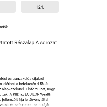
124.
endők.
tatott Részalap A sorozat
ési és tranzakciós díjakról
r elérheti a befektetés 4-5%-át !
alapkezelőnél. Előfordulhat, hogy
tották. A KIID az EQUILOR Wealth
ellemzőit írja le törvény által
ait és befektetési politikáját.