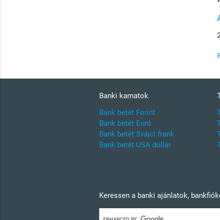
Banki kamatok
Bank betét Forint
Bank betét Euró
Bank betét Svájci frank
Bank betét USA dollár
Keressen a banki ajánlatok, bankfió