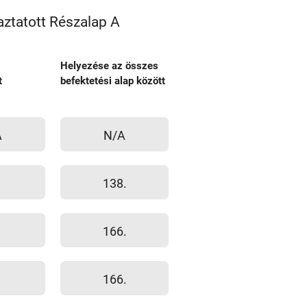
ztatott Részalap A
Helyezése az összes
t
befektetési alap között
A
N/A
138.
166.
166.