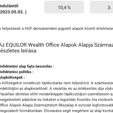
Indulástól
10,4 %
3.
(2023.05.02. )
A helyezések a HUF devizanemben jegyzett alapok között értelmez
Az EQUILOR Wealth Office Alapok Alapja Származ
részletes leírása
Befektetési alap fajta besorolás :
Befektetési politika :
Alapköltségek :
A költségekre vonatkozó tájékoztatás nem teljeskörű. A számlavezet
érdeklődjön az alapkezelőnél. A vásárlás és az értékesítés díja olyko
Vásárlási döntése előtt mindenképpen tájékozódjon személyesen az 
megjelenített adatokat és linkeket a legutóbbi frissítés óta módosí
Office Alapok Alapja Származtatott Részalap A sorozat legfontosabb j
megszabott formátumban. Elovasása segít megérteni az alap kockázat