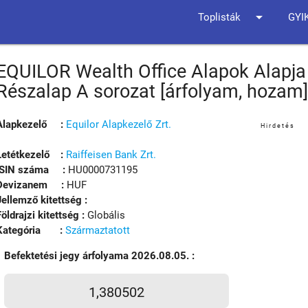
arrow_drop_down
Toplisták
GYI
EQUILOR Wealth Office Alapok Alapja
Részalap A sorozat [árfolyam, hozam
Alapkezelő :
Equilor Alapkezelő Zrt.
Hirdetés
Letétkezelő :
Raiffeisen Bank Zrt.
ISIN száma :
HU0000731195
Devizanem :
HUF
Jellemző kitettség :
Földrajzi kitettség :
Globális
Kategória :
Származtatott
Befektetési jegy árfolyama 2026.08.05. :
1,380502