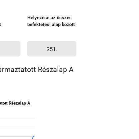
Helyezése az összes
t
befektetési alap között
351.
ármaztatott Részalap A
tott Részalap A