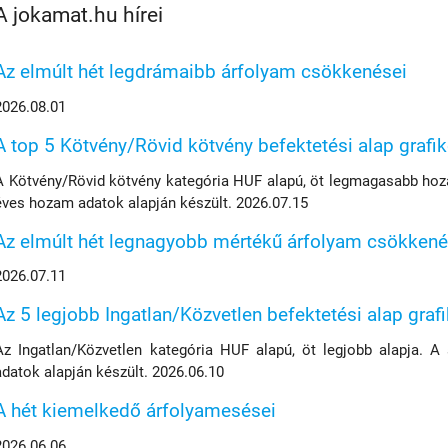
A jokamat.hu hírei
Az elmúlt hét legdrámaibb árfolyam csökkenései
2026.08.01
A top 5 Kötvény/Rövid kötvény befektetési alap grafi
A Kötvény/Rövid kötvény kategória HUF alapú, öt legmagasabb hoza
éves hozam adatok alapján készült. 2026.07.15
Az elmúlt hét legnagyobb mértékű árfolyam csökkené
2026.07.11
Az 5 legjobb Ingatlan/Közvetlen befektetési alap graf
Az Ingatlan/Közvetlen kategória HUF alapú, öt legjobb alapja. A
adatok alapján készült. 2026.06.10
A hét kiemelkedő árfolyamesései
2026.06.06