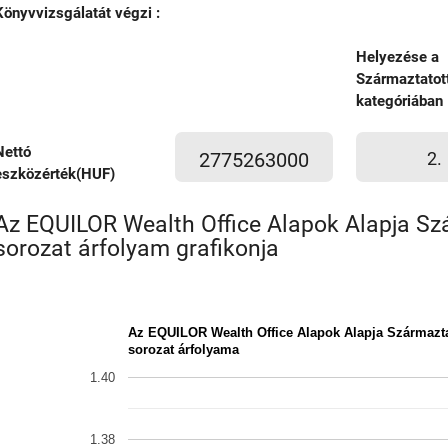
Könyvvizsgálatát végzi :
Helyezése a
Származtatot
kategóriában
Nettó
2775263000
2.
eszközérték(HUF)
Az EQUILOR Wealth Office Alapok Alapja Sz
sorozat árfolyam grafikonja
Az EQUILOR Wealth Office Alapok Alapja Származta
sorozat árfolyama
1.40
1.38