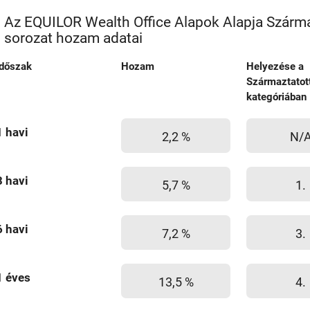
Az EQUILOR Wealth Office Alapok Alapja Szárma
sorozat hozam adatai
Időszak
Hozam
Helyezése a
Származtatot
kategóriában
1 havi
2,2 %
N/
3 havi
5,7 %
1.
6 havi
7,2 %
3.
1 éves
13,5 %
4.