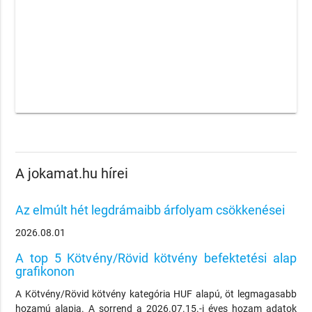
A jokamat.hu hírei
Az elmúlt hét legdrámaibb árfolyam csökkenései
2026.08.01
A top 5 Kötvény/Rövid kötvény befektetési alap
grafikonon
A Kötvény/Rövid kötvény kategória HUF alapú, öt legmagasabb
hozamú alapja. A sorrend a 2026.07.15.-i éves hozam adatok