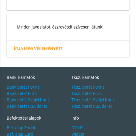
Minden javaslatot, észrevételt szívesen látunk!
ÍRJA MEG VÉLEMÉNYÉT!
Banki kamatok
Tksz. kamatok
Bank betét Forint
Tksz. betét Forint
Bank betét Euró
Tksz. betét Euró
Bank betét Svájci frank
Tksz. betét Svájci frank
Bank betét USA dollár
Tksz. betét USA dollár
Befektetési alapok
Info
Bef. alap Forint
GY.I.K
Bef. alap Euró
Widget