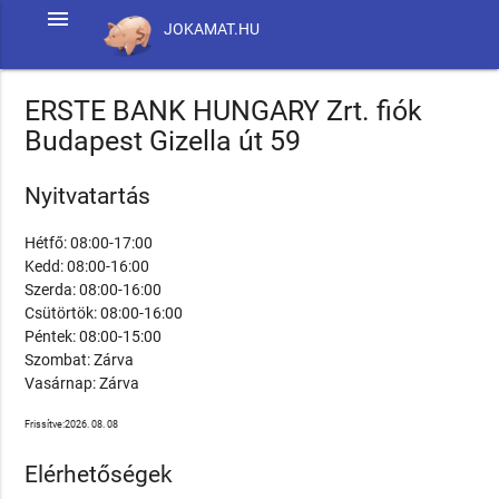
menu
JOKAMAT.HU
ERSTE BANK HUNGARY Zrt. fiók
Budapest Gizella út 59
Nyitvatartás
Hétfő: 08:00-17:00
Kedd: 08:00-16:00
Szerda: 08:00-16:00
Csütörtök: 08:00-16:00
Péntek: 08:00-15:00
Szombat: Zárva
Vasárnap: Zárva
Frissítve:2026. 08. 08
Elérhetőségek