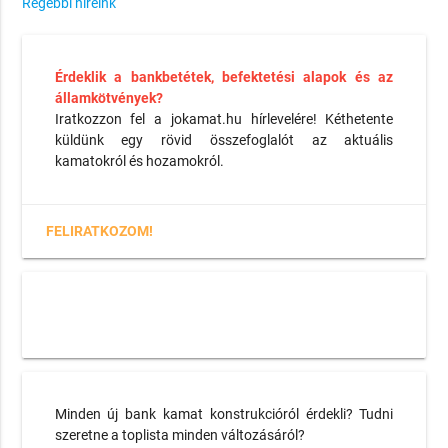
Régebbi híreink
Érdeklik a bankbetétek, befektetési alapok és az
államkötvények?
Iratkozzon fel a jokamat.hu hírlevelére! Kéthetente
küldünk egy rövid összefoglalót az aktuális
kamatokról és hozamokról.
FELIRATKOZOM!
Minden új bank kamat konstrukcióról érdekli? Tudni
szeretne a toplista minden változásáról?