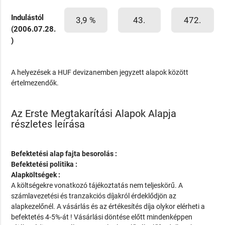
Indulástól
3,9 %
43.
472.
(2006.07.28.
)
A helyezések a HUF devizanemben jegyzett alapok között
értelmezendők.
Az Erste Megtakarítási Alapok Alapja
részletes leírása
Befektetési alap fajta besorolás :
Befektetési politika :
Alapköltségek :
A költségekre vonatkozó tájékoztatás nem teljeskörű. A
számlavezetési és tranzakciós díjakról érdeklődjön az
alapkezelőnél. A vásárlás és az értékesítés díja olykor elérheti a
befektetés 4-5%-át ! Vásárlási döntése előtt mindenképpen