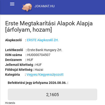
menu
JOKAMAT.HU
Erste Megtakarítási Alapok Alapja
[árfolyam, hozam]
Alapkezelő :
ERSTE Alapkezelő Zrt.
Letétkezelő :
Erste Bank Hungary Zrt.
ISIN száma :
HU0000704507
Devizanem :
HUF
Jellemző kitettség :
HUF
Földrajzi kitettség :
Hazai
Kategória :
Vegyes/Kiegyensúlyozott
Befektetési jegy árfolyama 2026.08.06. :
2,1605
Hirdetés