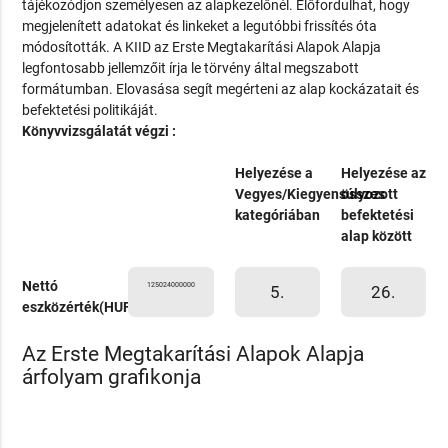
tájékozódjon személyesen az alapkezelőnél. Előfordulhat, hogy
megjelenített adatokat és linkeket a legutóbbi frissítés óta
módosították. A KIID az Erste Megtakarítási Alapok Alapja
legfontosabb jellemzőit írja le törvény által megszabott
formátumban. Elovasása segít megérteni az alap kockázatait és
befektetési politikáját.
Könyvvizsgálatát végzi :
Helyezése a
Helyezése az
Vegyes/Kiegyensúlyozott
összes
kategóriában
befektetési
alap között
Nettó
125024000000
5.
26.
eszközérték(HUF)
Az Erste Megtakarítási Alapok Alapja
árfolyam grafikonja