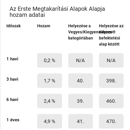
Az Erste Megtakarítási Alapok Alapja
hozam adatai
Időszak
Hozam
Helyezése a
Helyezése az
Vegyes/Kiegyensúlyozott
összes
kategóriában
befektetési
alap között
1 havi
0,2 %
N/A
N/A
3 havi
1,7 %
40.
398.
6 havi
2,4 %
39.
460.
1 éves
4,9 %
41.
470.