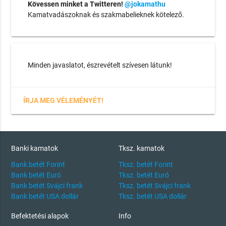
Kövessen minket a Twitteren!
@jokamathu
Kamatvadászoknak és szakmabelieknek kötelező.
Minden javaslatot, észrevételt szívesen látunk!
ÍRJA MEG VÉLEMÉNYÉT!
Banki kamatok
Tksz. kamatok
Bank betét Forint
Tksz. betét Forint
Bank betét Euró
Tksz. betét Euró
Bank betét Svájci frank
Tksz. betét Svájci frank
Bank betét USA dollár
Tksz. betét USA dollár
Befektetési alapok
Info