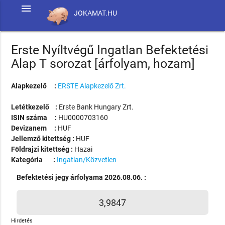
menu
JOKAMAT.HU
Erste Nyíltvégű Ingatlan Befektetési
Alap T sorozat [árfolyam, hozam]
Alapkezelő :
ERSTE Alapkezelő Zrt.
Letétkezelő :
Erste Bank Hungary Zrt.
ISIN száma :
HU0000703160
Devizanem :
HUF
Jellemző kitettség :
HUF
Földrajzi kitettség :
Hazai
Kategória :
Ingatlan/Közvetlen
Befektetési jegy árfolyama 2026.08.06. :
3,9847
Hirdetés