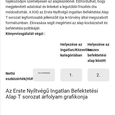
tájékozódjon személyesen az alapkezelőnél. Előfordulhat, hogy
megjelenített adatokat és linkeket a legutóbbi frissítés óta
módosították. A KIID az Erste Nyíltvégű Ingatlan Befektetési Alap
T sorozat legfontosabb jellemzőit írja le törvény által megszabott
formátumban. Elovasása segít megérteni az alap kockázatait és
befektetési politikáját.
Könyvvizsgálatát végzi :
Helyezése az
Helyezése az
Ingatlan/Közvetlen
összes
kategóriában
befektetési
alap között
Nettó
752139900000
1.
2.
eszközérték(HUF)
Az Erste Nyíltvégű Ingatlan Befektetési
Alap T sorozat árfolyam grafikonja