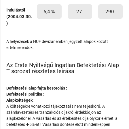
Indulástól
6,4 %
27.
290.
(2004.03.30.
)
A helyezések a HUF devizanemben jegyzett alapok között
értelmezendők.
Az Erste Nyíltvégű Ingatlan Befektetési Alap
T sorozat részletes leírása
Befektetési alap fajta besorolás :
Befektetési politika :
Alapköltségek :
A költségekre vonatkozó tájékoztatás nem teljeskörű. A
számlavezetési és tranzakciós díjakról érdeklődjön az
alapkezelőnél. A vásárlás és az értékesítés díja olykor elérheti a
befektetés 4-5%-át ! Vásárlási döntése előtt mindenképpen