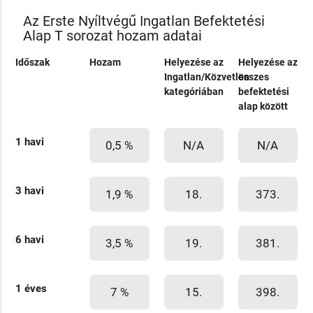
Az Erste Nyíltvégű Ingatlan Befektetési
Alap T sorozat hozam adatai
Időszak
Hozam
Helyezése az
Helyezése az
Ingatlan/Közvetlen
összes
kategóriában
befektetési
alap között
1 havi
0,5 %
N/A
N/A
3 havi
1,9 %
18.
373.
6 havi
3,5 %
19.
381.
1 éves
7 %
15.
398.