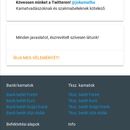
Kövessen minket a Twitteren!
@jokamathu
Kamatvadászoknak és szakmabelieknek kötelező.
Minden javaslatot, észrevételt szívesen látunk!
ÍRJA MEG VÉLEMÉNYÉT!
Banki kamatok
Tksz. kamatok
Bank betét Forint
Tksz. betét Forint
Bank betét Euró
Tksz. betét Euró
Bank betét Svájci frank
Tksz. betét Svájci frank
Bank betét USA dollár
Tksz. betét USA dollár
Befektetési alapok
Info